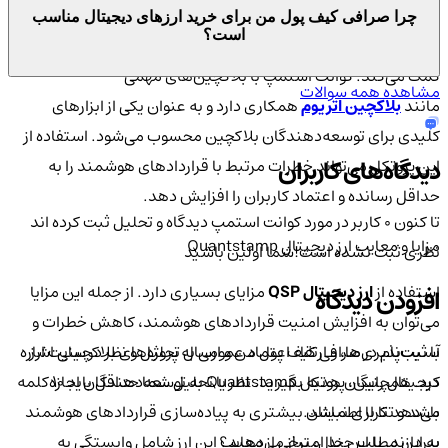
پروتکل با استفاده از تکنیک‌های پیشرفته تحلیل و بازرسی، به
چرا صرافی کیف پول من برای خرید ارزهای دیجیتال مناسب
است؟
شناسایی و رفع آسیب‌پذیری‌های احتمالی در قراردادهای هوشمند
کمک می‌کند. کوانت استمپ با بلاکچین‌های مهمی
مشاهده همه سوالات
مانند
بلاکچین
اتریوم
همکاری دارد و به عنوان یکی از ابزارهای
کلیدی برای توسعه‌دهندگان بلاکچین محسوب می‌شود. استفاده از
دیدگاه‌های کاربران
این پروتکل می‌تواند خطرات مرتبط با قراردادهای هوشمند را به
حداقل رسانده و اعتماد کاربران را افزایش دهد.
تا کنون 0 کاربر در مورد
کوانت استمپ
دیدگاه و تحلیل ثبت کرده اند
مزایا و معایب ارز دیجیتال Quantstamp
نظری ثبت نشده است!
شما اولین باشید
استفاده از
ارز دیجیتال QSP
مزایای بسیاری دارد. از جمله این مزایا
افزودن دیدگاه
می‌توان به افزایش امنیت قراردادهای هوشمند، کاهش خطرات و
با ثبت‌نام در صرافی کیف پول من و ارسال تحلیل و نظر در سایت ارز
آسیب‌پذیری‌ها، و ارتقاء اعتماد عمومی به پروژه‌های بلاکچینی اشاره
دیجیتال رایگان هدیه بگیرید. نظر یا تحلیل شما حداقل باید ۱۰ کلمه
کرد. همچنین، پروتکل Quantstamp به توسعه‌دهندگان اجازه
باشد و تکراری نباشد.
می‌دهد تا با اطمینان بیشتری به پیاده‌سازی قراردادهای هوشمند
به این مطلب چند امتیاز می‌دهید؟
بپردازند. با این حال، برخی از معایب این ارز شامل وابستگی به