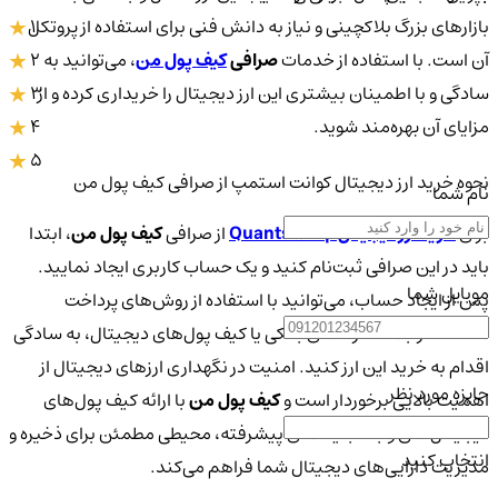
1
بازارهای بزرگ بلاکچینی و نیاز به دانش فنی برای استفاده از پروتکل
2
آن است. با استفاده از خدمات
صرافی
کیف پول من
، می‌توانید به
3
سادگی و با اطمینان بیشتری این ارز دیجیتال را خریداری کرده و از
4
مزایای آن بهره‌مند شوید.
5
نحوه خرید ارز دیجیتال کوانت استمپ از صرافی کیف پول من
نام شما
برای
خرید ارز دیجیتال Quantstamp
از صرافی
کیف پول من
، ابتدا
باید در این صرافی ثبت‌نام کنید و یک حساب کاربری ایجاد نمایید.
موبایل شما
پس از ایجاد حساب، می‌توانید با استفاده از روش‌های پرداخت
مختلف، از جمله کارت‌های بانکی یا کیف پول‌های دیجیتال، به سادگی
اقدام به خرید این ارز کنید. امنیت در نگهداری ارزهای دیجیتال از
جایزه مورد نظر
اهمیت بالایی برخوردار است و
کیف پول من
با ارائه کیف پول‌های
دیجیتال امن و با قابلیت‌های پیشرفته، محیطی مطمئن برای ذخیره و
انتخاب کنید
مدیریت دارایی‌های دیجیتال شما فراهم می‌کند.