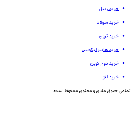
خرید ریپل
خرید سولانا
خرید ترون
خرید هایپر لیکویید
خرید دوج کوین
خرید لئو
تمامی حقوق مادی و معنوی محفوظ است.