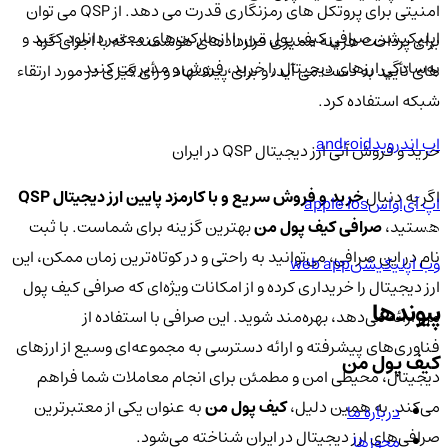
امنیتی برای پروتکل های رمزنگاری قدرت می دهد. از QSP می توان
اپلیکیشن صرافی کیف پول من را از مارکت‌های معتبر دانلود کنید و
برای پرداخت هزینه ممیزی قراردادهای هوشمند، که با اجرای گره
به‌سادگی ارزهای دیجیتال را خرید، فروش و مدیریت کنید.
های تأیید به دست می آید، و برای پیشنهاد و رأی گیری در مورد ارتقاء
شبکه استفاده کرد.
اپ اندروید
android
خرید و فروش آنی ارز دیجیتال QSP در ایران
اگر به دنبال
خرید و فروش سریع و با کارمزد پایین ارز دیجیتال QSP
اپ آی‌او‌اس
apple ios
هستید،
صرافی کیف پول من
بهترین گزینه برای شماست. با ثبت
نام در این صرافی، می‌توانید به راحتی و در کوتاه‌ترین زمان ممکن، این
وب اپلیکیشن
web app
ارز دیجیتال را خریداری کرده و از امکانات ویژه‌ای که صرافی کیف پول
پیوندها
من ارائه می‌دهد، بهره‌مند شوید. این صرافی با استفاده از
فناوری‌های پیشرفته و ارائه دسترسی به مجموعه‌ای وسیع از ارزهای
کیف پول من
دیجیتال، محیطی امن و مطمئن برای انجام معاملات شما فراهم
می‌کند. به همین دلیل،
کیف پول من
به عنوان یکی از معتبرترین
درباره ما
صرافی‌های ارز دیجیتال در ایران شناخته می‌شود.
مجوزها