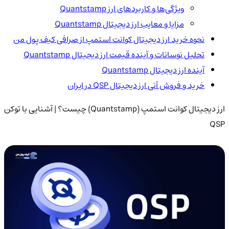
ویژگی‌ها و کاربردهای ارز Quantstamp
مزایا و معایب ارز دیجیتال Quantstamp
نحوه خرید ارز دیجیتال کوانت استمپ از صرافی کیف پول من
تحلیل نوسانات و آینده قیمت ارز دیجیتال Quantstamp
آینده ارز دیجیتال Quantstamp
خرید و فروش آنی ارز دیجیتال QSP در ایران
ارز دیجیتال کوانت استمپ (Quantstamp) چیست؟ | آشنایی با توکن
QSP