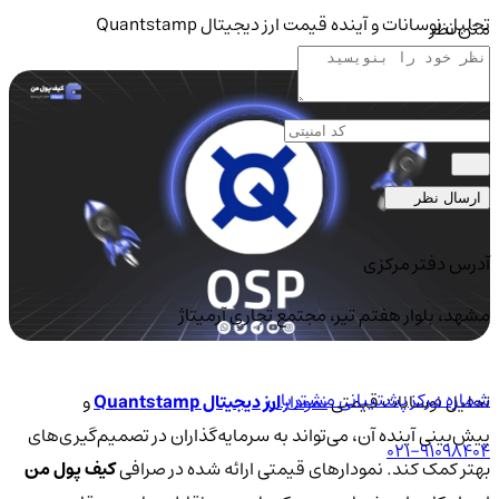
تحلیل نوسانات و آینده قیمت ارز دیجیتال Quantstamp
متن نظر
ارسال نظر
آدرس دفتر مرکزی
مشهد، بلوار هفتم تیر، مجتمع تجاری آرمیتاژ
شماره مرکز پشتیبانی مشتریان
تحلیل نوسانات قیمتی
نمودار
ارز دیجیتال Quantstamp
و
پیش‌بینی آینده آن، می‌تواند به سرمایه‌گذاران در تصمیم‌گیری‌های
021-91098404
بهتر کمک کند. نمودارهای قیمتی ارائه شده در صرافی
کیف پول من