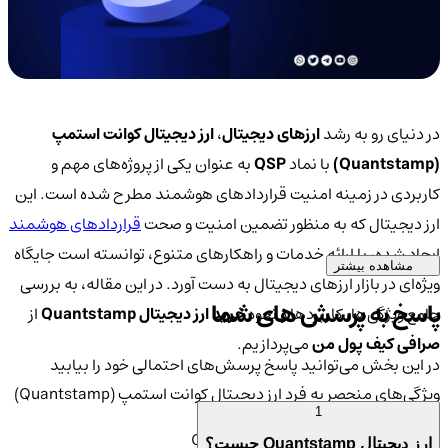
در دنیای رو به رشد
ارزهای دیجیتال
،
ارز دیجیتال کوانت استمپ
(Quantstamp)
با نماد
QSP
به عنوان یکی از پروژه‌های مهم و
کاربردی در زمینه امنیت قراردادهای هوشمند مطرح شده است. این
ارز دیجیتال که به منظور تضمین امنیت و صحت
قراردادهای هوشمند
ایجاد شده، با ارائه خدمات و راهکارهای متنوع، توانسته است جایگاه
مشاهده بیشتر
ویژه‌ای در بازار ارزهای دیجیتال به دست آورد. در این مقاله، به بررسی
پاسخ به پرسش های شما
جامع ویژگی‌ها، کاربردها و نحوه
خرید ارز دیجیتال Quantstamp
از
صرافی کیف پول من
می‌پردازیم.
در این بخش می‌توانید پاسخ پرسش‌های احتمالی خود را بیابید
ویژگی‌های منحصر به فرد ارز دیجیتال کوانت استمپ (Quantstamp)
1
بنیانگذاران و تاریخچه ارز Quantstamp
ارز دیجیتال Quantstamp چیست؟