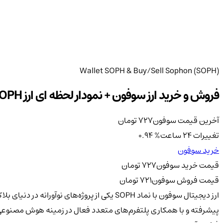
Wallet SOPH & Buy/Sell Sophon (SOPH)
فروش و خرید ارز سوفون + نمودار لحظه ای ارز SOPH
آخرین قیمت سوفون
727
تومان
تغییرات 24 ساعت
%
0.94
خرید سوفون
قیمت خرید سوفون
727
تومان
قیمت فروش سوفون
721
تومان
ارز دیجیتال سوفون با نماد SOPH یکی از پرو
پیشرفته و با همکاری پلتفرم‌های متعدد فعال در زمینه هوش مصنوعی 