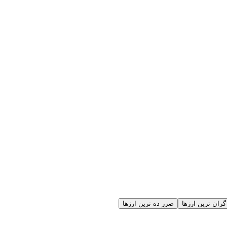
گران ترین ارزها
ضرر ده ترین ارزها