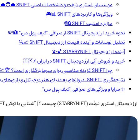
موسسان استری نیفت و مشخصات اصلی SNIFT 🧑‍💼👩‍💼
ویژگی‌ها و کاربردهای SNIFT 📊🎮
مزایا و امنیت SNIFT 🔒🌐
نحوه خرید ارز دیجیتال SNIFT از صرافی "کیف پول من" 🏦💸
تحلیل نوسانات و آینده قیمت ارز دیجیتال SNIFT 📈🔍
آینده ارز دیجیتال STARRYNIFT 🌠💫
خرید و فروش آنی ارز دیجیتال SNIFT در ایران ⚡🇮🇷
چرا SNIFT گزینه مناسبی برای سرمایه‌گذاری است؟ 🏆💹
نتیجه‌گیری: SNIFT، دروازه‌ای به دنیای هنر دیجیتال و بازی‌های بلاکچینی 🎨🎮
✨ مزایا و ویژگی‌های صرافی "کیف پول من"
ارز دیجیتال استری نیفت (STARRYNIFT) چیست؟ | آشنایی با توکن SNIFT 🌟🚀