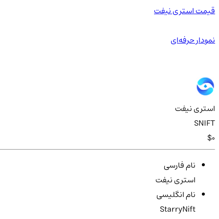
قیمت استری نیفت
نمودار حرفه‌ای
استری نیفت
SNIFT
$0
نام فارسی
استری نیفت
نام انگلیسی
StarryNift