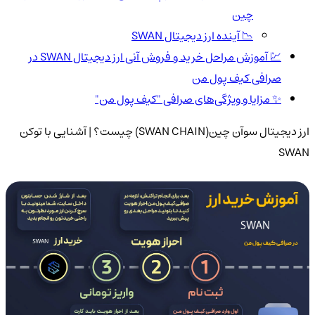
چین
📉 آینده ارز دیجیتال SWAN
💹 آموزش مراحل خرید و فروش آنی ارز دیجیتال SWAN در
صرافی کیف پول من
✨ مزایا و ویژگی‌های صرافی "کیف پول من"
ارز دیجیتال سوآن چین(SWAN CHAIN) چیست؟ | آشنایی با توکن
SWAN