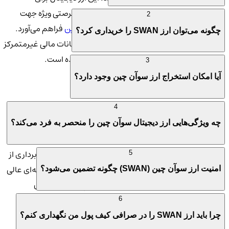
توسعه‌دهندگان، معامله‌گران و سرمایه‌گذاران فرصتی ویژه جهت
2
دسترسی به خدمات سریع و امن در بستر
بلاکچین
فراهم می‌آورد.
چگونه می‌توان ارز SWAN را خریداری کرد؟
پروژه سوآن چین به‌طور خاص در راستای ارائه امکانات مالی غیرمتمرکز
و توکن‌های کاربردی در فضای دیجیتال طراحی شده است.
3
آیا امکان استخراج ارز سوآن چین وجود دارد؟
💡 چرا ارز سوآن چین مهم است؟
ارز دیجیتال سوآن چین به‌دلیل توانایی‌اش در ایجاد همکاری‌های
4
متعدد با پلتفرم‌های مختلف و ارائه راهکارهای مبتنی بر بلاکچین در
چه ویژگی‌هایی ارز دیجیتال سوآن چین را منحصر به فرد می‌کند؟
زمینه مالی و فناوری اطلاعات، ارزش زیادی در دنیای ارزهای دیجیتال
پیدا کرده است. این ارز به‌ویژه برای کاربرانی که به دنبال بهره‌برداری از
5
ویژگی‌های نوآورانه و کارآمد در فضای بلاکچین هستند، گزینه‌ای عالی
امنیت ارز سوآن چین (SWAN) چگونه تضمین می‌شود؟
محسوب می‌شود. با استفاده از صرافی کیف پول من، کاربران
می‌توانند این ارز را خریداری کرده و از امکانات ویژه‌ای برای خرید و
6
فروش آن بهره‌مند شوند.
چرا باید ارز SWAN را در صرافی کیف پول من نگهداری کنم؟