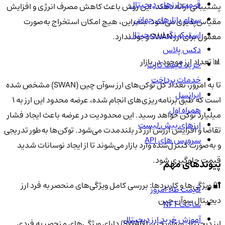
قیمت ارزهای دیجیتال
پشتیبانی ارائه دهند. این روش باعث کاهش مصرف انرژی و افزایش
سهام بازارهای جهانی
مقیاس‌پذیری می‌شود. بنابراین، هیچ امکان استخراج به‌صورت
استیکینگ ارز دیجیتال
معمول برای ارز SWAN وجود ندارد.
دکس پلاس
📊 تعداد ارز موجود در بازار
خرید گیفت کارت
خدمات پرداخت
تا به امروز، تعداد کل توکن‌های ارز سوآن چین (SWAN) مشخص شده
ایرانسل
است که طبق برنامه‌ریزی‌های انجام شده، عرضه محدود این ارز به 1
همراه اول
میلیارد توکن خواهد رسید. این محدودیت در عرضه باعث ایجاد فشار
ارزهای پیش لیست
تقاضا و افزایش ارزش ارز در بلندمدت می‌شود. توکن‌ها به‌طور تدریجی
سرویس های API
و به‌صورت کنترل‌شده وارد بازار می‌شوند تا از ایجاد نوسانات شدید
قیمت جلوگیری شود.
پیوندهای مهم
🔐 ویژگی‌ها و کاربردها: بررسی کامل ویژگی‌های منحصر به فرد ارز
قیمت طلا امروز
دیجیتال سوآن چین
ساخت NFT
آموزش خرید ارز دیجیتال
ارز دیجیتال سوآن چین (SWAN) دارای ویژگی‌های منحصر به فردی