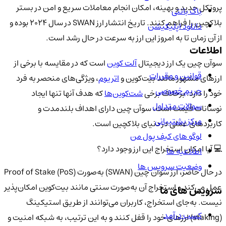
پروتکل جدید و بهینه، امکان انجام معاملات سریع و امن در بستر
باگ بانتی
بلاکچین را فراهم کنند. تاریخ انتشار ارز SWAN در سال 2024 بوده و
دانلود اپلیکیشن
از آن زمان تا به امروز این ارز به سرعت در حال رشد است.
اطلاعات
سوآن چین یک ارز دیجیتال
آلت کوین
است که در مقایسه با برخی از
قوانین و مقررات
ارزهای مشهور مانند بیت‌کوین و
اتریوم
، ویژگی‌های منحصر به فرد
حریم خصوصی
خود را دارد. برخلاف برخی
شت‌کوین‌ها
که هدف آنها تنها ایجاد
سوالات متداول
نوسانات قیمت است، سوآن چین دارای اهداف بلندمدت و
مرکز پشتیبانی
کاربردهای عملی در دنیای بلاکچین است.
لوگو های کیف پول من
💻 آیا امکان استخراج این ارز وجود دارد؟
اطلاعیه ها
وضعیت سرویس ها
در حال حاضر، ارز سوآن چین (SWAN) به‌صورت Proof of Stake (PoS)
عمل می‌کند و استخراج آن به‌صورت سنتی مانند بیت‌کوین امکان‌پذیر
سرویس های ما
نیست. به‌جای استخراج، کاربران می‌توانند از طریق استیکینگ
کسب درآمد
(staking) ارزهای خود را قفل کنند و به این ترتیب، به شبکه امنیت و