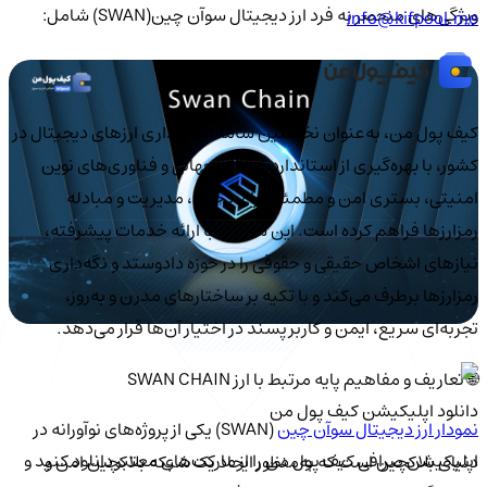
ویژگی‌های منحصر به فرد ارز دیجیتال سوآن چین(SWAN) شامل:
info@kifpool.me
کیف‌ پول من، به‌عنوان نخستین سامانه نگهداری ارزهای دیجیتال در
کشور، با بهره‌گیری از استانداردهای روز جهانی و فناوری‌های نوین
امنیتی، بستری امن و مطمئن برای ذخیره، مدیریت و مبادله
رمزارزها فراهم کرده است. این سامانه با ارائه خدمات پیشرفته،
نیازهای اشخاص حقیقی و حقوقی را در حوزه دادوستد و نگه‌داری
رمزارزها برطرف می‌کند و با تکیه بر ساختارهای مدرن و به‌روز،
تجربه‌ای سریع، ایمن و کاربرپسند در اختیار آن‌ها قرار می‌دهد.
🌐 تعاریف و مفاهیم پایه مرتبط با ارز SWAN CHAIN
دانلود اپلیکیشن کیف‌ پول من
نمودار ارز دیجیتال سوآن چین
(SWAN) یکی از پروژه‌های نوآورانه در
اپلیکیشن صرافی کیف پول من را از مارکت‌های معتبر دانلود کنید و
دنیای بلاکچین است که به‌منظور ایجاد یک شبکه بلاکچین امن و