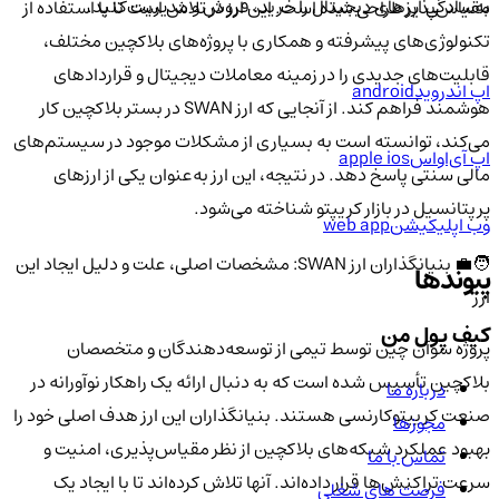
به‌سادگی ارزهای دیجیتال را خرید، فروش و مدیریت کنید.
مقیاس‌پذیر طراحی شده است. این ارز در تلاش است تا با استفاده از
تکنولوژی‌های پیشرفته و همکاری با پروژه‌های بلاکچین مختلف،
قابلیت‌های جدیدی را در زمینه معاملات دیجیتال و قراردادهای
اپ اندروید
android
هوشمند فراهم کند. از آنجایی که ارز SWAN در بستر بلاکچین کار
می‌کند، توانسته است به بسیاری از مشکلات موجود در سیستم‌های
اپ آی‌او‌اس
apple ios
مالی سنتی پاسخ دهد. در نتیجه، این ارز به‌عنوان یکی از ارزهای
پرپتانسیل در بازار کریپتو شناخته می‌شود.
وب اپلیکیشن
web app
🧑‍💼 بنیانگذاران ارز SWAN: مشخصات اصلی، علت و دلیل ایجاد این
پیوندها
ارز
کیف پول من
پروژه سوآن چین توسط تیمی از توسعه‌دهندگان و متخصصان
بلاکچین تأسیس شده است که به دنبال ارائه یک راهکار نوآورانه در
درباره ما
صنعت کریپتوکارنسی هستند. بنیانگذاران این ارز هدف اصلی خود را
مجوزها
بهبود عملکرد شبکه‌های بلاکچین از نظر مقیاس‌پذیری، امنیت و
تماس با ما
سرعت تراکنش‌ها قرار داده‌اند. آنها تلاش کرده‌اند تا با ایجاد یک
فرصت های شغلی