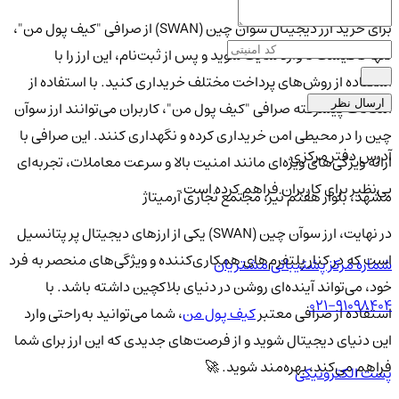
برای خرید ارز دیجیتال سوآن چین (SWAN) از صرافی "کیف پول من"،
تنها کافیست تا وارد سایت شوید و پس از ثبت‌نام، این ارز را با
استفاده از روش‌های پرداخت مختلف خریداری کنید. با استفاده از
ارسال نظر
امکانات پیشرفته صرافی "کیف پول من"، کاربران می‌توانند ارز سوآن
چین را در محیطی امن خریداری کرده و نگهداری کنند. این صرافی با
آدرس دفتر مرکزی
ارائه ویژگی‌های ویژه‌ای مانند امنیت بالا و سرعت معاملات، تجربه‌ای
بی‌نظیر برای کاربران فراهم کرده است.
مشهد، بلوار هفتم تیر، مجتمع تجاری آرمیتاژ
در نهایت، ارز سوآن چین (SWAN) یکی از ارزهای دیجیتال پر پتانسیل
است که در کنار پلتفرم‌های همکاری‌کننده و ویژگی‌های منحصر به فرد
شماره مرکز پشتیبانی مشتریان
خود، می‌تواند آینده‌ای روشن در دنیای بلاکچین داشته باشد. با
021-91098404
استفاده از صرافی معتبر
کیف پول من
، شما می‌توانید به‌راحتی وارد
این دنیای دیجیتال شوید و از فرصت‌های جدیدی که این ارز برای شما
فراهم می‌کند، بهره‌مند شوید. 🚀
پست الکترونیکی