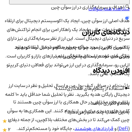
🔍 اهداف و سرمایه‌گذاری در ارز سوآن چین
مشاهده همه سوالات
هدف اصلی ارز سوآن چین، ایجاد یک اکوسیستم دیجیتال برای ارتقاء
کیفیت خدمات مالی و ایجاد یک راهکار امن برای انجام تراکنش‌های
دیدگاه‌های کاربران
سریع در دنیای دیجیتال است. این ارز از نظر سرمایه‌گذاری نیز دارای
تا کنون 0 کاربر در مورد
سوآن چین
دیدگاه و تحلیل ثبت کرده اند
پتانسیل بالایی است، چرا که به‌طور مداوم در حال ارتقاء و بهبود
نظری ثبت نشده است!
شما اولین باشید
ویژگی‌های خود در راستای پاسخ‌گویی به نیازهای بازار و کاربران است.
از این رو، سرمایه‌گذاری در این ارز می‌تواند برای فعالان دنیای کریپتو
افزودن دیدگاه
یک انتخاب عالی باشد.
با ثبت‌نام در صرافی کیف پول من و ارسال تحلیل و نظر در سایت ارز
🔑 استفاده از پلتفرم‌های همکاری‌کننده
دیجیتال رایگان هدیه بگیرید. نظر یا تحلیل شما حداقل باید ۱۰ کلمه
پلتفرم‌های مختلفی در حال همکاری با ارز سوآن چین هستند تا
باشد و تکراری نباشد.
کاربردهای جدیدی برای این ارز ایجاد کنند. این همکاری‌ها به سوآن
به این مطلب چند امتیاز می‌دهید؟
چین کمک می‌کند تا در بخش‌های مختلف بلاکچین، از جمله دیفای
1
(
DeFi
) و
قراردادهای هوشمند
، جایگاه خود را مستحکم‌تر کند.
2