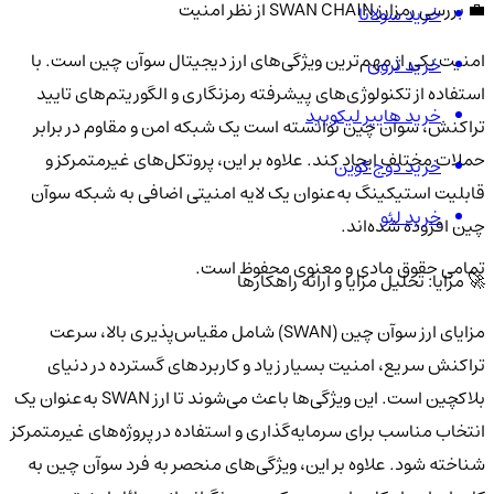
💼 بررسی رمزارز SWAN CHAIN از نظر امنیت
خرید سولانا
امنیت یکی از مهم‌ترین ویژگی‌های ارز دیجیتال سوآن چین است. با
خرید ترون
استفاده از تکنولوژی‌های پیشرفته رمزنگاری و الگوریتم‌های تایید
خرید هایپر لیکویید
تراکنش، سوآن چین توانسته است یک شبکه امن و مقاوم در برابر
حملات مختلف ایجاد کند. علاوه بر این، پروتکل‌های غیرمتمرکز و
خرید دوج کوین
قابلیت استیکینگ به‌عنوان یک لایه امنیتی اضافی به شبکه سوآن
خرید لئو
چین افزوده شده‌اند.
تمامی حقوق مادی و معنوی محفوظ است.
🚀 مزایا: تحلیل مزایا و ارائه راهکارها
مزایای ارز سوآن چین (SWAN) شامل مقیاس‌پذیری بالا، سرعت
تراکنش سریع، امنیت بسیار زیاد و کاربردهای گسترده در دنیای
بلاکچین است. این ویژگی‌ها باعث می‌شوند تا ارز SWAN به‌عنوان یک
انتخاب مناسب برای سرمایه‌گذاری و استفاده در پروژه‌های غیرمتمرکز
شناخته شود. علاوه بر این، ویژگی‌های منحصر به فرد سوآن چین به