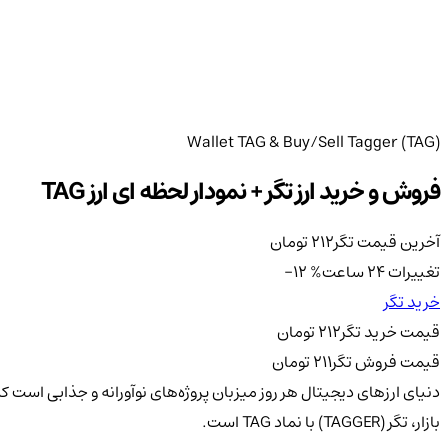
Wallet TAG & Buy/Sell Tagger (TAG)
فروش و خرید ارز تگر + نمودار لحظه ای ارز TAG
آخرین قیمت تگر
212
تومان
تغییرات 24 ساعت
%
-12
خرید تگر
قیمت خرید تگر
212
تومان
قیمت فروش تگر
211
تومان
دنیای ارزهای دیجیتال هر روز میزبان پروژه‌های نوآورانه و جذابی است 
بازار، تگر (TAGGER) با نماد TAG است.