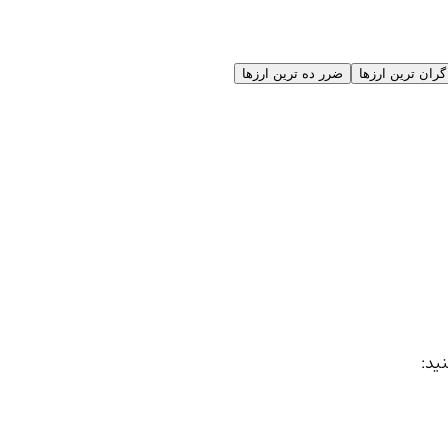
گران ترین ارزها
ضرر ده ترین ارزها
نید: