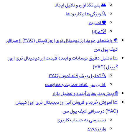
👥 بنیانگذاران و دلایل ایجاد
🔍 ویژگی‌ها و کاربردها
🛡 امنیت
💡 مزایا
🌟 راهنمای خرید ارز دیجیتال تری اروز کَپیتل (3AC) از صرافی
کیف پول من
📉 تحلیل دقیق نوسانات و آینده قیمت ارز دیجیتال تری اروز
کَپیتل (3AC)
🔍 تحلیل پیشرفته نمودار 3AC
📊 بررسی نقاط حمایت و مقاومت
🌐 پیش‌بینی‌های آینده و تحلیل بازار
📈 آموزش خرید و فروش آنی ارز دیجیتال تری اروز کَپیتل
(3AC) در صرافی کیف پول من
دسترسی به حساب کاربری
واریز وجوه