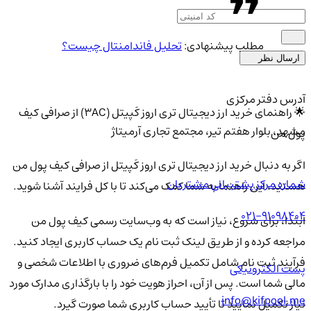
مطلب پیشنهادی:
تحلیل فاندامنتال چیست؟
ارسال نظر
آدرس دفتر مرکزی
🌟 راهنمای خرید ارز دیجیتال تری اروز کَپیتل (3AC) از صرافی کیف
مشهد، بلوار هفتم تیر، مجتمع تجاری آرمیتاژ
پول من
اگر به دنبال خرید ارز دیجیتال تری اروز کَپیتل از صرافی کیف پول من
شماره مرکز پشتیبانی مشتریان
هستید، این راهنما به شما کمک می‌کند تا با کل فرایند آشنا شوید.
021-91098404
ابتدا، برای شروع، نیاز است که به وب‌سایت رسمی کیف پول من
مراجعه کرده و از طریق لینک ثبت نام یک حساب کاربری ایجاد کنید.
فرآیند ثبت نام شامل تکمیل فرم‌های ضروری با اطلاعات شخصی و
پست الکترونیکی
مالی شما است. پس از آن، احراز هویت خود را با بارگذاری مدارک مورد
info@kifpool.me
نیاز تکمیل نمایید تا تأیید حساب کاربری شما صورت گیرد.