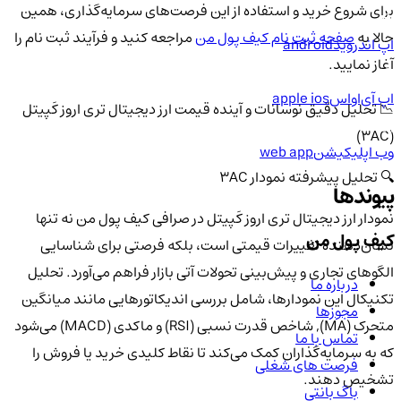
برای شروع خرید و استفاده از این فرصت‌های سرمایه‌گذاری، همین
حالا به
صفحه ثبت نام کیف پول من
مراجعه کنید و فرآیند ثبت نام را
اپ اندروید
android
آغاز نمایید.
اپ آی‌او‌اس
apple ios
📉 تحلیل دقیق نوسانات و آینده قیمت ارز دیجیتال تری اروز کَپیتل
(3AC)
وب اپلیکیشن
web app
🔍 تحلیل پیشرفته نمودار 3AC
پیوندها
نمودار ارز دیجیتال تری اروز کَپیتل در صرافی کیف پول من نه تنها
کیف پول من
نشان‌دهنده تغییرات قیمتی است، بلکه فرصتی برای شناسایی
الگوهای تجاری و پیش‌بینی تحولات آتی بازار فراهم می‌آورد. تحلیل
درباره ما
تکنیکال این نمودارها، شامل بررسی اندیکاتورهایی مانند میانگین
مجوزها
متحرک (MA), شاخص قدرت نسبی (RSI) و ماکدی (MACD) می‌شود
تماس با ما
که به سرمایه‌گذاران کمک می‌کند تا نقاط کلیدی خرید یا فروش را
فرصت های شغلی
تشخیص دهند.
باگ بانتی