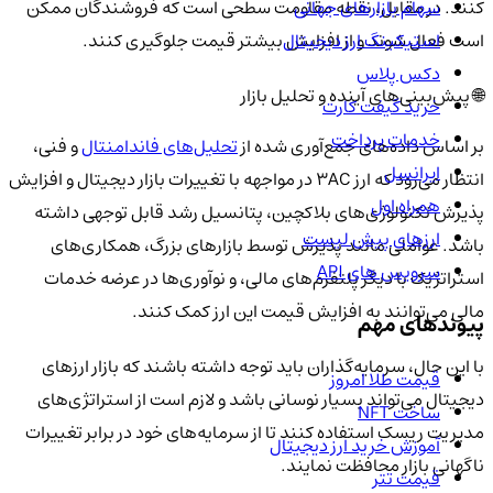
سهام بازارهای جهانی
کنند. در مقابل، نقطه مقاومت سطحی است که فروشندگان ممکن
استیکینگ ارز دیجیتال
است فعال شوند و از افزایش بیشتر قیمت جلوگیری کنند.
دکس پلاس
🌐 پیش‌بینی‌های آینده و تحلیل بازار
خرید گیفت کارت
خدمات پرداخت
بر اساس داده‌های جمع‌آوری شده از
تحلیل‌های فاندامنتال
و فنی،
ایرانسل
انتظار می‌رود که ارز 3AC در مواجهه با تغییرات بازار دیجیتال و افزایش
همراه اول
پذیرش تکنولوژی‌های بلاکچین، پتانسیل رشد قابل توجهی داشته
ارزهای پیش لیست
باشد. عواملی مانند پذیرش توسط بازارهای بزرگ، همکاری‌های
سرویس های API
استراتژیک با دیگر پلتفرم‌های مالی، و نوآوری‌ها در عرضه خدمات
مالی می‌توانند به افزایش قیمت این ارز کمک کنند.
پیوندهای مهم
با این حال، سرمایه‌گذاران باید توجه داشته باشند که بازار ارزهای
قیمت طلا امروز
دیجیتال می‌تواند بسیار نوسانی باشد و لازم است از استراتژی‌های
ساخت NFT
مدیریت ریسک استفاده کنند تا از سرمایه‌های خود در برابر تغییرات
آموزش خرید ارز دیجیتال
ناگهانی بازار محافظت نمایند.
قیمت تتر