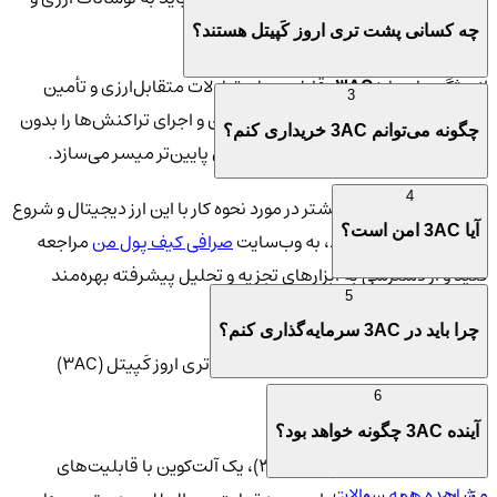
تغییرات سریع بازار آگاه باشند.
چه کسانی پشت تری اروز کَپیتل هستند؟
از ویژگی‌های بارز
3AC
، قابلیت‌های تبادلات متقابل‌ارزی و تأمین
3
مالی غیرمتمرکز است که امکان پذیرفتن و اجرای تراکنش‌ها را بدون
چگونه می‌توانم 3AC خریداری کنم؟
نیاز به واسطه‌های سنتی و با هزینه‌های پایین‌تر میسر می‌سازد.
4
برای کسب اطلاعات بیشتر در مورد نحوه کار با این ارز دیجیتال و شروع
آیا 3AC امن است؟
سرمایه‌گذاری‌های خود، به وب‌سایت
صرافی کیف پول من
مراجعه
کنید و از دسترسی به ابزارهای تجزیه و تحلیل پیشرفته بهره‌مند
5
شوید.
چرا باید در 3AC سرمایه‌گذاری کنم؟
🌟 ویژگی‌های منحصر به فرد ارز دیجیتال تری اروز کَپیتل (3AC)
6
📜 مفاهیم پایه و تعاریف
آینده 3AC چگونه خواهد بود؟
ارز دیجیتال تری اروز کَپیتل (3AC)، یک آلت‌کوین با قابلیت‌های
مشاهده همه سوالات