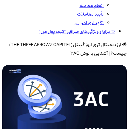
انجام معامله
تأیید معاملات
نگهداری امن ارز
✨ مزایا و ویژگی‌های صرافی "کیف پول من"
🌟 ارز دیجیتال تری اروز کَپیتل (THE THREE ARROWZ CAPITEL)
چیست؟ | آشنایی با توکن 3AC