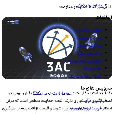
دانلود اپلیکیشن
📊 بررسی نقاط حمایت و مقاومت
اطلاعات
قوانین و مقررات
حریم خصوصی
سوالات متداول
مرکز پشتیبانی
لوگو های کیف پول من
اطلاعیه ها
وضعیت سرویس ها
سرویس های ما
نقاط حمایت و مقاومت در
نمودار ارز دیجیتال 3AC
نقش مهمی در
کسب درآمد
تصمیم‌گیری‌های تجاری دارند. نقطه حمایت، سطحی است که در آن
قیمت ارزهای دیجیتال
انتظار می‌رود خریداران وارد بازار شوند و قیمت از افت بیشتر جلوگیری