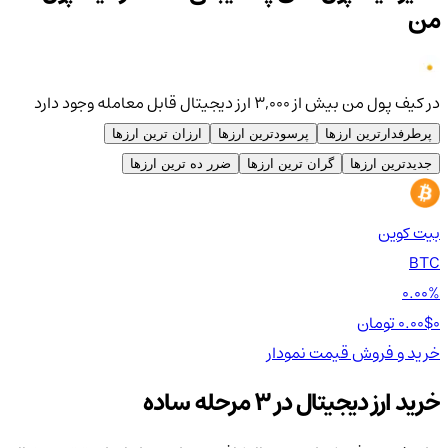
من
در کیف پول من بیش از ۳,۰۰۰ ارز دیجیتال قابل معامله وجود دارد
پرطرفدارترین ارزها
پرسودترین ارزها
ارزان ترین ارزها
جدیدترین ارزها
گران ترین ارزها
ضرر ده ترین ارزها
بیت کوین
اتر
TH
BTC
00%
0.00%
0 تومان
0.00$
0 تومان
0$
خرید و فروش
قیمت
نمودار
خر
خرید ارز دیجیتال در 3 مرحله ساده