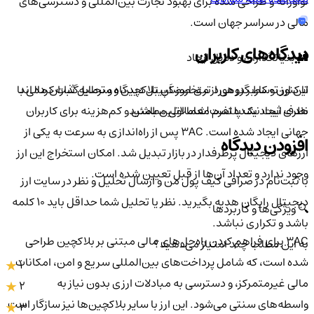
نوآورانه و طراحی شده برای بهبود تجارت بین‌المللی و دسترسی‌های
مالی در سراسر جهان است.
دیدگاه‌های کاربران
👥 بنیانگذاران و دلایل ایجاد
تا کنون 0 کاربر در مورد
تری اروز کَپیتل
دیدگاه و تحلیل ثبت کرده اند
این ارز توسط گروهی از متخصصان بلاکچین و سرمایه‌گذاران مالی با
نظری ثبت نشده است!
شما اولین باشید
هدف ایجاد یک پلتفرم معاملاتی مطمئن و کم‌هزینه برای کاربران
جهانی ایجاد شده است. 3AC پس از راه‌اندازی به سرعت به یکی از
افزودن دیدگاه
ارزهای دیجیتال پرطرفدار در بازار تبدیل شد. امکان استخراج این ارز
وجود ندارد و تعداد آن‌ها از قبل تعیین شده است.
با ثبت‌نام در صرافی کیف پول من و ارسال تحلیل و نظر در سایت ارز
دیجیتال رایگان هدیه بگیرید. نظر یا تحلیل شما حداقل باید ۱۰ کلمه
🔍 ویژگی‌ها و کاربردها
باشد و تکراری نباشد.
3AC برای فراهم کردن راه‌حل‌های مالی مبتنی بر بلاکچین طراحی
به این مطلب چند امتیاز می‌دهید؟
شده است، که شامل پرداخت‌های بین‌المللی سریع و امن، امکانات
1
مالی غیرمتمرکز، و دسترسی به مبادلات ارزی بدون نیاز به
2
واسطه‌های سنتی می‌شود. این ارز با سایر بلاکچین‌ها نیز سازگار است
3