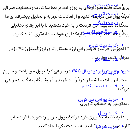
قیمت بیت کوین
برای مشاهده نمودارهای به روز و انجام معاملات، به وب‌سایت صرافی
قیمت اتریوم
کیف پول من مراجعه کنید و از امکانات تجزیه و تحلیل پیشرفته‌ی ما
قیمت تترگلد
استفاده نمایید. این فرصت را به خود بدهید تا با ابزارهای تحلیلی
خرید گیفت کارت اپل
پیشرفته، تصمیمات سرمایه‌گذاری هوشمندانه‌تری اتخاذ کنید.
خرید بیت کوین
📈 آموزش خرید و فروش آنی ارز دیجیتال تری اروز کَپیتل (3AC) در
صرافی کیف پول من
خرید اتریوم
خرید و فروش ارز دیجیتال 3AC
در صرافی کیف پول من راحت و سریع
خرید تتر
است. این راهنما شما را در فرآیند خرید و فروش گام به گام همراهی
خرید بایننس کوین
می‌کند.
خرید یو اس دی کوین
دسترسی به حساب کاربری
خرید ریپل
ابتدا به حساب کاربری خود در کیف پول من وارد شوید. اگر حساب
کاربری ندارید، می‌توانید به سرعت یکی ایجاد کنید.
خرید سولانا