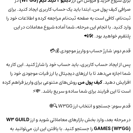
برای شروع خرید و فروش آنی ارز
دبلیو3 گیلد گیم (W3GG)
در
صرافی کیف پول من، ابتدا باید یک حساب کاربری ایجاد کنید. برای
ثبت‌نام، کافی است به صفحه ثبت‌نام مراجعه کرده و اطلاعات خود را
وارد کنید. با انجام این مرحله، شما آماده شروع معاملات در این
پلتفرم خواهید بود. 🛠️📲
قدم دوم: شارژ حساب و واریز موجودی 💰💳
پس از ایجاد حساب کاربری، باید حساب خود را شارژ کنید. این کار به
شما اجازه می‌دهد تا با ارزهای دیجیتال یا ارز فیات موجودی خود را
افزایش دهید.
کیف پول من
روش‌های متنوعی برای واریز فراهم کرده
است تا این فرایند برای شما ساده و سریع باشد. 💸⚡
قدم سوم: جستجو و انتخاب ارز W3GG 🔍🌐
در مرحله بعد، وارد بخش بازارهای معاملاتی شوید و ارز
W3 GUILD
GAMES (W3GG)
را جستجو کنید. با یافتن این ارز، می‌توانید به