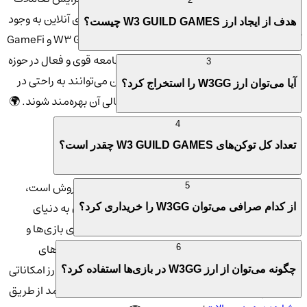
بین کاربران و ارائه فرصت‌های مالی در دنیای بازی‌های آنلاین به وجود
هدف از ایجاد ارز W3 GUILD GAMES چیست؟
آمده است. 🎯 این توکن از پلتفرم‌هایی همچون W3 Guild و GameFi
پشتیبانی می‌کند که هدف آن‌ها ایجاد یک جامعه قوی و فعال در حوزه
3
گیمینگ است. با استفاده از
W3GG
، کاربران می‌توانند به راحتی در
آیا می‌توان ارز W3GG را استخراج کرد؟
بازی‌های مختلف شرکت کرده و از امکانات مالی آن بهره‌مند شوند. 🌍
💸
4
تعداد کل توکن‌های W3 GUILD GAMES چقدر است؟
چرا ارز دیجیتال دبلیو3 گیلد گیم را انتخاب کنیم؟ 🔍💼
ارز
W3 GUILD GAMES
نه تنها یک ارز برای خرید و فروش است،
5
بلکه یک اکوسیستم کامل برای گیمرها و علاقه‌مندان به دنیای
از کدام صرافی می‌توان W3GG را خریداری کرد؟
دیجیتال فراهم می‌کند. 🎮 با توجه به رشد سریع دنیای بازی‌ها و
تعاملات آنلاین، ارز
W3GG
به یکی از پرطرفدارترین گزینه‌های
6
سرمایه‌گذاری در بین علاقه‌مندان تبدیل شده است. این ارز امکاناتی
چگونه می‌توان از ارز W3GG در بازی‌ها استفاده کرد؟
همچون پرداخت درون‌بازی، خرید آیتم‌ها و حتی کسب درآمد از طریق