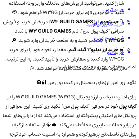
شارژ کنید. می‌توانید از روش‌های مختلف واریز وجه استفاده
خرید ترون
کنید تا موجودی لازم برای خرید ارز W3GG فراهم شود. 💳
🔍
جستجوی ارز W3 GUILD GAMES:
در بخش خرید و فروش
خرید هایپر لیکویید
صرافی "کیف پول من"، نام
W3 GUILD GAMES
یا نماد
خرید دوج کوین
W3GG
را جستجو کنید و به صفحه خرید آن وارد شوید. 🔎
🛒
خرید ارز دبلیو3 گیلد گیم:
مقدار دلخواه خود را برای خرید
خرید لئو
W3GG وارد کنید و سفارش خرید را تأیید کنید. به این ترتیب،
تمامی حقوق مادی و معنوی محفوظ است.
ارز مورد نظر به حساب شما افزوده خواهد شد. 🎉
نگهداری امن ارزهای دیجیتال در کیف پول من 🔐🏦
برای امنیت بیشتر، ارز دیجیتال W3 GUILD GAMES (W3GG) را در
کیف پول
خود در صرافی "کیف پول من" نگهداری کنید. این صرافی از
پروتکل‌های امنیتی پیشرفته‌ای استفاده می‌کند که از دارایی‌های شما
در برابر حملات سایبری محافظت می‌کند. 💼💎 از استفاده از کیف
پول‌های نامطمئن پرهیز کرده و همواره به امنیت حساب خود توجه