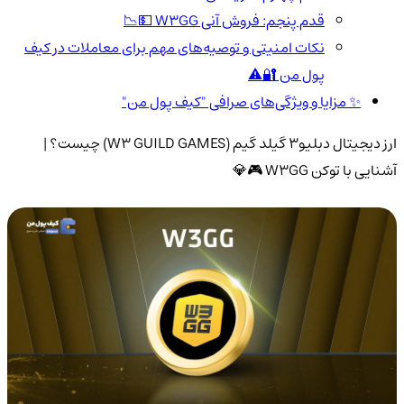
قدم پنجم: فروش آنی W3GG 💵📉
نکات امنیتی و توصیه‌های مهم برای معاملات در کیف
پول من 🔐⚠️
✨ مزایا و ویژگی‌های صرافی "کیف پول من"
ارز دیجیتال دبلیو3 گیلد گیم (W3 GUILD GAMES) چیست؟ |
آشنایی با توکن W3GG 🎮💎