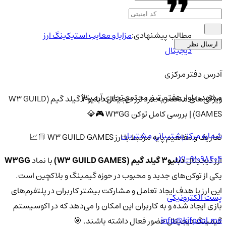
مطالب پیشنهادی:
مزایا و معایب استیکینگ ارز
ارسال نظر
دیجیتال
آدرس دفتر مرکزی
مشهد، بلوار هفتم تیر، مجتمع تجاری آرمیتاژ
ویژگی‌های منحصر به فرد ارز دیجیتال دبلیو3 گیلد گیم (W3 GUILD
GAMES) | بررسی کامل توکن W3GG 🎮💎
شماره مرکز پشتیبانی مشتریان
تعاریف و مفاهیم پایه مرتبط با ارز W3 GUILD GAMES 📘📈
021-91098404
ارز دیجیتال
دبلیو3 گیلد گیم (W3 GUILD GAMES)
با نماد
W3GG
یکی از توکن‌های جدید و محبوب در حوزه گیمینگ و بلاکچین است.
این ارز با هدف ایجاد تعامل و مشارکت بیشتر کاربران در پلتفرم‌های
پست الکترونیکی
بازی ایجاد شده و به کاربران این امکان را می‌دهد که در اکوسیستم
info@kifpool.me
گیمینگ دیجیتال حضور فعال داشته باشند. 🎯