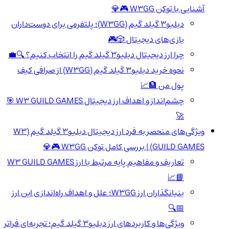
آشنایی با توکن W3GG 🎮💎
دبلیو3 گیلد گیم (W3GG)؛ پلتفرمی برای دوست‌داران
بازی‌های دیجیتال 🎲🎮
چرا ارز دیجیتال دبلیو3 گیلد گیم را انتخاب کنیم؟ 🔍💼
نحوه خرید دبلیو3 گیلد گیم (W3GG) از صرافی کیف
پول من 🏦📈
چشم‌انداز و اهداف ارز دیجیتال W3 GUILD GAMES 🎯
🚀
ویژگی‌های منحصر به فرد ارز دیجیتال دبلیو3 گیلد گیم (W3
GUILD GAMES) | بررسی کامل توکن W3GG 🎮💎
تعاریف و مفاهیم پایه مرتبط با ارز W3 GUILD GAMES
📘📈
بنیانگذاران ارز W3GG؛ علل و اهداف راه‌اندازی این ارز
📅🔍
ویژگی‌ها و کاربردهای ارز دبلیو3 گیلد گیم؛ تجربه‌ای فراتر