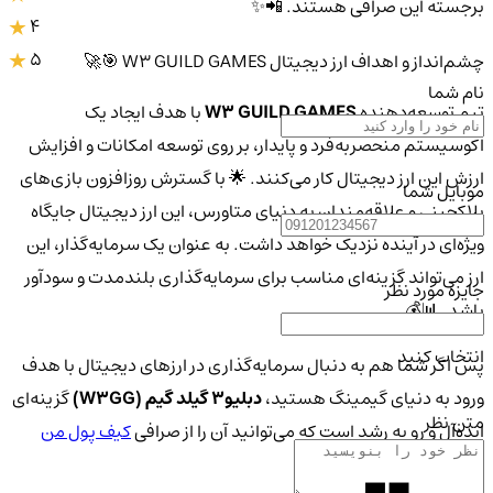
برجسته این صرافی هستند. 📲✨
4
5
چشم‌انداز و اهداف ارز دیجیتال W3 GUILD GAMES 🎯🚀
نام شما
تیم توسعه‌دهنده
W3 GUILD GAMES
با هدف ایجاد یک
اکوسیستم منحصربه‌فرد و پایدار، بر روی توسعه امکانات و افزایش
ارزش این ارز دیجیتال کار می‌کنند. 🌟 با گسترش روزافزون بازی‌های
موبایل شما
بلاکچینی و علاقه‌مندان به دنیای متاورس، این ارز دیجیتال جایگاه
ویژه‌ای در آینده نزدیک خواهد داشت. به عنوان یک سرمایه‌گذار، این
ارز می‌تواند گزینه‌ای مناسب برای سرمایه‌گذاری بلندمدت و سودآور
جایزه مورد نظر
باشد. 📊💰
انتخاب کنید
پس اگر شما هم به دنبال سرمایه‌گذاری در ارزهای دیجیتال با هدف
ورود به دنیای گیمینگ هستید،
دبلیو3 گیلد گیم (W3GG)
گزینه‌ای
متن نظر
ایده‌آل و رو به رشد است که می‌توانید آن را از صرافی
کیف پول من
خریداری کنید. 🚀