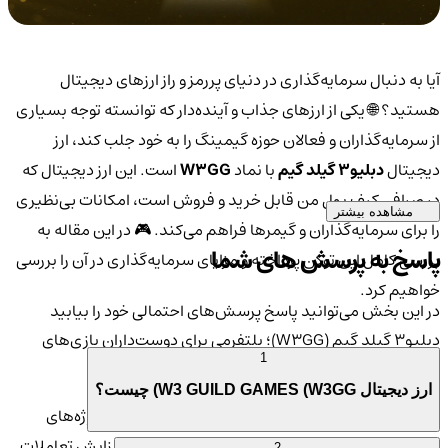
آیا به دنبال سرمایه‌گذاری در دنیای پررمز و راز ارزهای دیجیتال
هستید؟ 🌐 یکی از ارزهای جذاب و آینده‌دار که توانسته توجه بسیاری
از سرمایه‌گذاران و فعالان حوزه گیمینگ را به خود جلب کند، ارز
دیجیتال
دبلیو3 گیلد گیم
با نماد
W3GG
است. این ارز دیجیتال که
در صرافی کیف پول من قابل خرید و فروش است، امکانات بی‌نظیری
مشاهده بیشتر
را برای سرمایه‌گذاران و گیمرها فراهم می‌کند. 🎮 در این مقاله به
پاسخ به پرسش های شما
بررسی کامل این توکن پرداخته و مزایای سرمایه‌گذاری در آن را بررسی
خواهیم کرد.
در این بخش می‌توانید پاسخ پرسش‌های احتمالی خود را بیابید
دبلیو3 گیلد گیم (W3GG)؛ پلتفرمی برای دوست‌داران بازی‌های
1
دیجیتال 🎲🎮
ارز دیجیتال W3 GUILD GAMES (W3GG) چیست؟
ارز
W3 GUILD GAMES
یا به اختصار
W3GG
، یکی از پروژه‌های
پیشرفته در حوزه گیمینگ و
بلاکچین
است که برای افزایش تعاملات
2