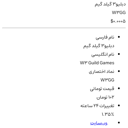
دبلیو3 گیلد گیم
W3GG
$0.0005
نام فارسی
دبلیو3 گیلد گیم
نام انگلیسی
W3 Guild Games
نماد اختصاری
W3GG
قیمت تومانی
102 تومان
تغییرات ۲۴ ساعته
1.35%
وب‌سایت