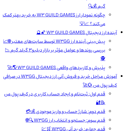
گیم 💰🔍
چگونه نمودار ارز W3 GUILD GAMES به خرید بهتر کمک
می‌کند؟ 📈💡
آینده ارز دیجیتال W3 GUILD GAMES 🌠🔮
پیش‌بینی آینده ارز W3GG توسط سایت‌های معتبر 🌐📈
بررسی روندها و عوامل مؤثر بر بازار دبلیو3 گیلد گیم 📉
🕵️
پذیرش و کاربردهای واقعی W3 GUILD GAMES 🌎🚀
آموزش مراحل خرید و فروش آنی ارز دیجیتال W3GG در صرافی
کیف پول من 💱🚀
قدم اول: ثبت‌نام و ایجاد حساب کاربری در کیف پول من
📝🔐
قدم دوم: شارژ حساب و واریز موجودی 💰💳
قدم سوم: جستجو و انتخاب ارز W3GG 🔍🌐
قدم چهارم: خرید آنی W3GG 🛒💹