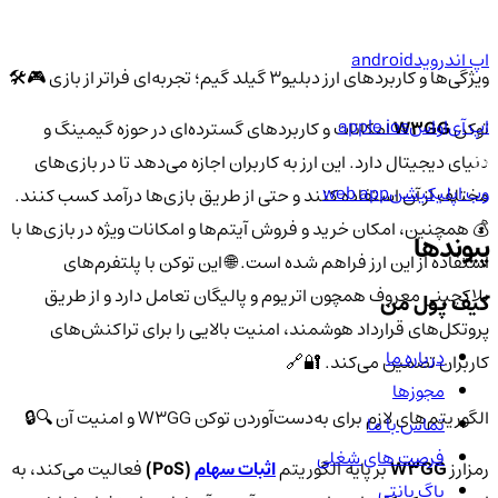
اپ اندروید
android
ویژگی‌ها و کاربردهای ارز دبلیو3 گیلد گیم؛ تجربه‌ای فراتر از بازی 🎮🛠️
اپ آی‌او‌اس
apple ios
توکن
W3GG
امکانات و کاربردهای گسترده‌ای در حوزه گیمینگ و
دنیای دیجیتال دارد. این ارز به کاربران اجازه می‌دهد تا در بازی‌های
وب اپلیکیشن
web app
مختلف از آن استفاده کنند و حتی از طریق بازی‌ها درآمد کسب کنند.
💰 همچنین، امکان خرید و فروش آیتم‌ها و امکانات ویژه در بازی‌ها با
پیوندها
استفاده از این ارز فراهم شده است. 🌐 این توکن با پلتفرم‌های
بلاکچینی معروف همچون اتریوم و پالیگان تعامل دارد و از طریق
کیف پول من
پروتکل‌های قرارداد هوشمند، امنیت بالایی را برای تراکنش‌های
درباره ما
کاربران تضمین می‌کند. 🔐🔗
مجوزها
الگوریتم‌های لازم برای به‌دست‌آوردن توکن W3GG و امنیت آن 🔍🔒
تماس با ما
فرصت های شغلی
رمزارز
W3GG
بر پایه الگوریتم
اثبات سهام
(PoS)
فعالیت می‌کند، به
باگ بانتی