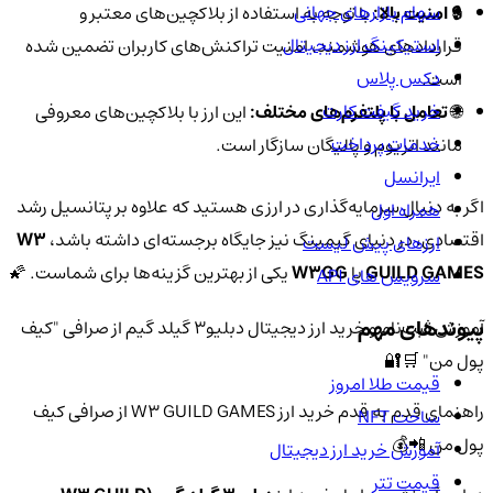
سهام بازارهای جهانی
🔒
امنیت بالا:
با توجه به استفاده از بلاکچین‌های معتبر و
استیکینگ ارز دیجیتال
قراردادهای هوشمند، امنیت تراکنش‌های کاربران تضمین شده
دکس پلاس
است.
خرید گیفت کارت
🌐
تعامل با پلتفرم‌های مختلف:
این ارز با بلاکچین‌های معروفی
خدمات پرداخت
مانند اتریوم و پالیگان سازگار است.
ایرانسل
اگر به دنبال سرمایه‌گذاری در ارزی هستید که علاوه بر پتانسیل رشد
همراه اول
اقتصادی، در دنیای گیمینگ نیز جایگاه برجسته‌ای داشته باشد،
W3
ارزهای پیش لیست
GUILD GAMES
یا
W3GG
یکی از بهترین گزینه‌ها برای شماست. 🌠
سرویس های API
پیوندهای مهم
آموزش ثبت‌نام و خرید ارز دیجیتال دبلیو3 گیلد گیم از صرافی "کیف
پول من" 🛒🔐
قیمت طلا امروز
راهنمای قدم به قدم خرید ارز W3 GUILD GAMES از صرافی کیف
ساخت NFT
پول من 📲💰
آموزش خرید ارز دیجیتال
قیمت تتر