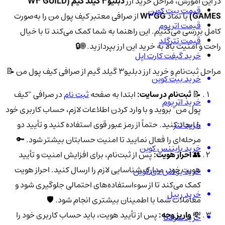
در این آموزش، مراحل خرید ارز
دبلیو3 گیلد گیم (W3 GUILD
قیمت بیت کوین
GAMES)
با نماد
W3GG
از صرافی معتبر کیف پول من را به‌صورت
قیمت اتریوم
کامل بررسی می‌کنیم. این راهنما به شما کمک می‌کند تا با خیال
قیمت تترگلد
راحت و امنیت بالا به خرید این ارز بپردازید. 🌐🔒
خرید گیفت کارت اپل
مراحل ثبت‌نام و خرید ارز دبلیو3 گیلد گیم از صرافی کیف پول من 📝
خرید بیت کوین
📝
ثبت‌نام در سایت:
ابتدا به صفحه
ثبت نام
در صرافی "کیف
خرید اتریوم
پول من" بروید و با وارد کردن اطلاعات لازم، حساب کاربری خود
را ایجاد کنید. حتماً از رمز عبور قوی استفاده کنید و تأیید دو
خرید تتر
مرحله‌ای را فعال نمایید تا امنیت حسابتان بیشتر شود. 🔑
خرید بایننس کوین
👥
احراز هویت:
پس از ثبت‌نام، برای افزایش امنیت و تأیید
هویت خود، مدارک شناسایی لازم را ارسال کنید. احراز هویت
خرید یو اس دی کوین
کمک می‌کند تا از سوءاستفاده‌های احتمالی جلوگیری شود و
خرید ریپل
معاملات شما با اطمینان بیشتری انجام شود. 🛡️
💸
واریز وجه:
پس از تأیید هویت، باید حساب کاربری خود را
خرید سولانا