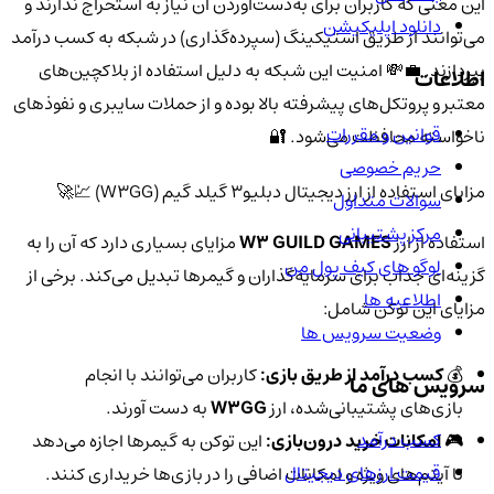
این معنی که کاربران برای به‌دست‌آوردن آن نیاز به استخراج ندارند و
دانلود اپلیکیشن
می‌توانند از طریق استیکینگ (سپرده‌گذاری) در شبکه به کسب درآمد
بپردازند. 💼💸 امنیت این شبکه به دلیل استفاده از بلاکچین‌های
اطلاعات
معتبر و پروتکل‌های پیشرفته بالا بوده و از حملات سایبری و نفوذهای
قوانین و مقررات
ناخواسته محافظت می‌شود. 🔐
حریم خصوصی
مزایای استفاده از ارز دیجیتال دبلیو3 گیلد گیم (W3GG) 💹🚀
سوالات متداول
مرکز پشتیبانی
استفاده از ارز
W3 GUILD GAMES
مزایای بسیاری دارد که آن را به
لوگو های کیف پول من
گزینه‌ای جذاب برای سرمایه‌گذاران و گیمرها تبدیل می‌کند. برخی از
اطلاعیه ها
مزایای این توکن شامل:
وضعیت سرویس ها
💰
کسب درآمد از طریق بازی:
کاربران می‌توانند با انجام
سرویس های ما
بازی‌های پشتیبانی‌شده، ارز
W3GG
به دست آورند.
کسب درآمد
🎮
امکانات خرید درون‌بازی:
این توکن به گیمرها اجازه می‌دهد
قیمت ارزهای دیجیتال
تا آیتم‌های ویژه و امکانات اضافی را در بازی‌ها خریداری کنند.