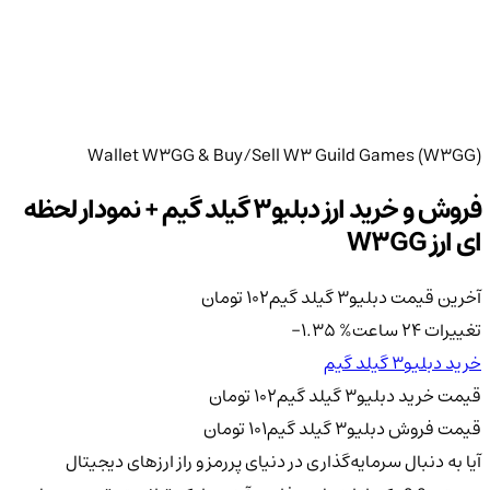
Wallet W3GG & Buy/Sell W3 Guild Games (W3GG)
فروش و خرید ارز دبلیو3 گیلد گیم + نمودار لحظه
ای ارز W3GG
آخرین قیمت دبلیو3 گیلد گیم
102
تومان
تغییرات 24 ساعت
%
-1.35
خرید دبلیو3 گیلد گیم
قیمت خرید دبلیو3 گیلد گیم
102
تومان
قیمت فروش دبلیو3 گیلد گیم
101
تومان
آیا به دنبال سرمایه‌گذاری در دنیای پررمز و راز ارزهای دیجیتال