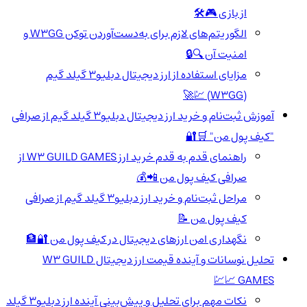
از بازی 🎮🛠️
الگوریتم‌های لازم برای به‌دست‌آوردن توکن W3GG و
امنیت آن 🔍🔒
مزایای استفاده از ارز دیجیتال دبلیو3 گیلد گیم
(W3GG) 💹🚀
آموزش ثبت‌نام و خرید ارز دیجیتال دبلیو3 گیلد گیم از صرافی
"کیف پول من" 🛒🔐
راهنمای قدم به قدم خرید ارز W3 GUILD GAMES از
صرافی کیف پول من 📲💰
مراحل ثبت‌نام و خرید ارز دبلیو3 گیلد گیم از صرافی
کیف پول من 📝
نگهداری امن ارزهای دیجیتال در کیف پول من 🔐🏦
تحلیل نوسانات و آینده قیمت ارز دیجیتال W3 GUILD
GAMES 📈💹
نکات مهم برای تحلیل و پیش‌بینی آینده ارز دبلیو3 گیلد