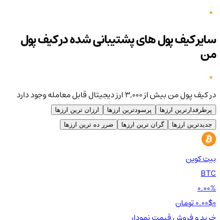
سایر کیف پول های پشتیبانی شده در کیف پول
من
در کیف پول من بیش از ۳,۰۰۰ ارز دیجیتال قابل معامله وجود دارد
پرطرفدارترین ارزها
پرسودترین ارزها
ارزان ترین ارزها
جدیدترین ارزها
گران ترین ارزها
ضرر ده ترین ارزها
بیت کوین
اتر
TH
BTC
00%
0.00%
0 تومان
0.00$
0 تومان
0$
خرید و فروش
قیمت
نمودار
خر