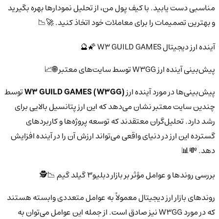
مناسبی دست یابید. با کیف پول من، از تحلیل نمودارها بهره بگیرید
و بهترین تصمیمات را برای معاملات خود اتخاذ کنید. 🚀📉
آینده ارز دیجیتال W3 GUILD GAMES 🌠🔮
پیش‌بینی آینده ارز W3GG توسط سایت‌های معتبر 🌐📈
پیش‌بینی‌ها در مورد آینده ارز
W3 GUILD GAMES (W3GG)
توسط
چندین سایت معتبر نشان می‌دهد که این ارز پتانسیل بالایی برای
رشد دارد. تحلیل‌گران معتقدند که توسعه پروژه‌ها و کاربردهای
گسترده این ارز در دنیای واقعی می‌تواند ارزش آن را در آینده افزایش
دهد. 💸📊
بررسی روندها و عوامل مؤثر بر بازار دبلیو3 گیلد گیم 📉🕵️
روندهای بازار ارز دیجیتال معمولاً به عوامل متعددی وابسته هستند
که در مورد W3GG نیز صادق است. از جمله این عوامل می‌توان به