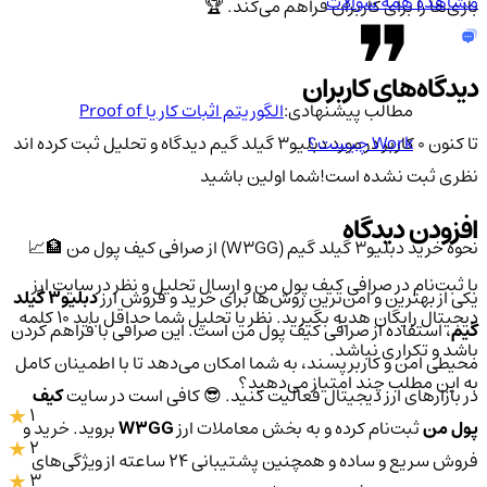
مشاهده همه سوالات
بازی‌ها را برای کاربران فراهم می‌کند. 🏆
دیدگاه‌های کاربران
مطالب پیشنهادی:
الگوریتم اثبات کار یا Proof of
تا کنون 0 کاربر در مورد
دبلیو3 گیلد گیم
دیدگاه و تحلیل ثبت کرده اند
Work چیست؟
نظری ثبت نشده است!
شما اولین باشید
افزودن دیدگاه
نحوه خرید دبلیو3 گیلد گیم (W3GG) از صرافی کیف پول من 🏦📈
با ثبت‌نام در صرافی کیف پول من و ارسال تحلیل و نظر در سایت ارز
یکی از بهترین و امن‌ترین روش‌ها برای خرید و فروش ارز
دبلیو3 گیلد
دیجیتال رایگان هدیه بگیرید. نظر یا تحلیل شما حداقل باید ۱۰ کلمه
گیم
، استفاده از صرافی کیف پول من است. این صرافی با فراهم کردن
باشد و تکراری نباشد.
محیطی امن و کاربرپسند، به شما امکان می‌دهد تا با اطمینان کامل
به این مطلب چند امتیاز می‌دهید؟
در بازارهای ارز دیجیتال فعالیت کنید. 😎 کافی است در سایت
کیف
1
پول من
ثبت‌نام کرده و به بخش معاملات ارز
W3GG
بروید. خرید و
2
فروش سریع و ساده و همچنین پشتیبانی 24 ساعته از ویژگی‌های
3