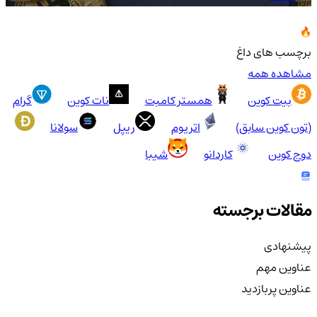
برچسب های داغ
مشاهده همه
بیت کوین
همستر کامبت
نات کوین
گرام
(تون کوین سابق)
اتریوم
ریپل
سولانا
دوج کوین
کاردانو
شیبا
مقالات برجسته
پیشنهادی
عناوین مهم
عناوین پربازدید