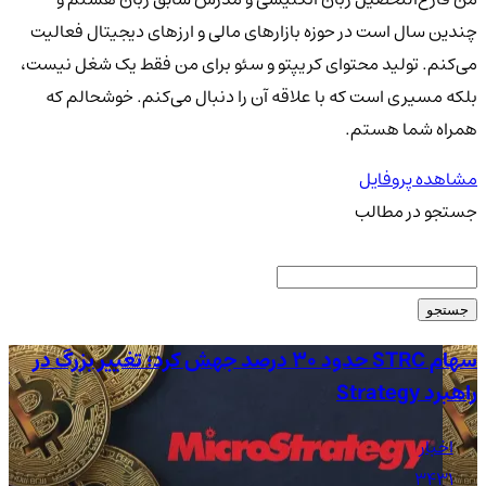
چندین سال است در حوزه بازارهای مالی و ارزهای دیجیتال فعالیت
می‌کنم. تولید محتوای کریپتو و سئو برای من فقط یک شغل نیست،
بلکه مسیری است که با علاقه آن را دنبال می‌کنم. خوشحالم که
همراه شما هستم.
مشاهده پروفایل
جستجو در مطالب
جستجو
سهام STRC حدود 30 درصد جهش کرد؛ تغییر بزرگ در
راهبرد Strategy
آم
اخبار
3431