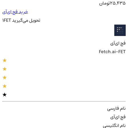
25,435
تومان
خرید فچ ای‌آی
تحویل
می‌گیرید
FET
1
فچ ای‌آی
Fetch.ai-FET
نام فارسی
فچ ای‌آی
نام انگلیسی