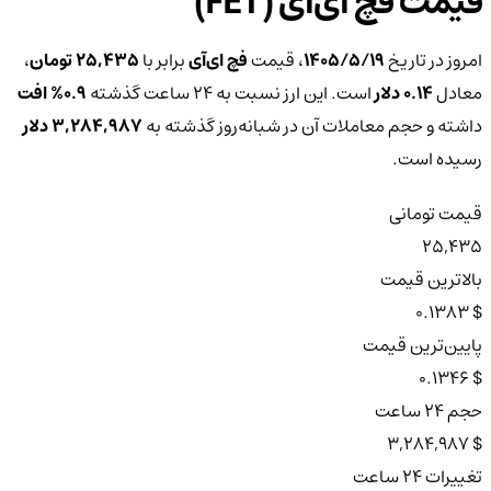
قیمت فچ ای‌آی (FET)
امروز در تاریخ
۱۴۰۵/۵/۱۹
، قیمت
فچ ای‌آی
برابر با
25,435 تومان
،
معادل
0.14 دلار
است. این ارز نسبت به ۲۴ ساعت گذشته
0.9%
افت
داشته و حجم معاملات آن در شبانه‌روز گذشته به
3,284,987 دلار
رسیده است.
قیمت تومانی
25,435
بالاترین قیمت
$ 0.1383
پایین‌ترین قیمت
$ 0.1346
حجم ۲۴ ساعت
$ 3,284,987
تغییرات ۲۴ ساعت