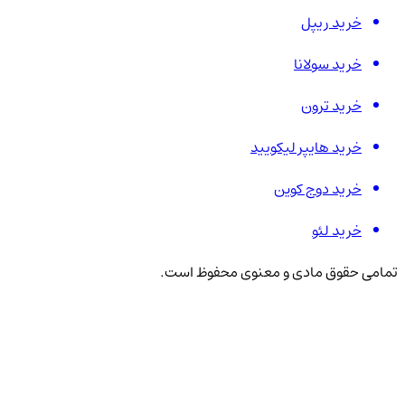
خرید ریپل
خرید سولانا
خرید ترون
خرید هایپر لیکویید
خرید دوج کوین
خرید لئو
تمامی حقوق مادی و معنوی محفوظ است.