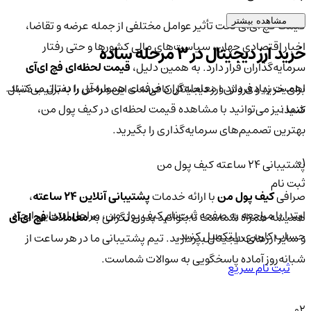
مشاهده بیشتر
قیمت فچ ای‌آی تحت تأثیر عوامل مختلفی از جمله عرضه و تقاضا،
اخبار اقتصادی جهان، سیاست‌های مالی کشورها و حتی رفتار
خرید ارز دیجیتال در 3 مرحله ساده
سرمایه‌گذاران قرار دارد. به همین دلیل،
قیمت لحظه‌ای فچ ای‌آی
اهمیت زیادی دارد و معامله‌گران حرفه‌ای همواره آن را دنبال می‌کنند.
برای خرید و فروش ارز دیجیتال کافی‌ست این مراحل را به‌ترتیب دنبال
شما نیز می‌توانید با مشاهده قیمت لحظه‌ای در کیف پول من،
کنید:
بهترین تصمیم‌های سرمایه‌گذاری را بگیرید.
01
پشتیبانی ۲۴ ساعته کیف پول من
ثبت نام
صرافی
کیف پول من
با ارائه خدمات
پشتیبانی آنلاین ۲۴ ساعته
،
ابتدا با مراجعه به صفحه ثبت‌نام کیف‌ پول من، مراحل ابتدایی ایجاد
همیشه همراه شماست تا بتوانید بدون نگرانی به
معاملات فچ ای‌آی
حساب کاربری را تکمیل کنید.
و سایر ارزهای دیجیتال بپردازید. تیم پشتیبانی ما در هر ساعت از
شبانه‌روز آماده پاسخگویی به سوالات شماست.
ثبت نام سریع
02