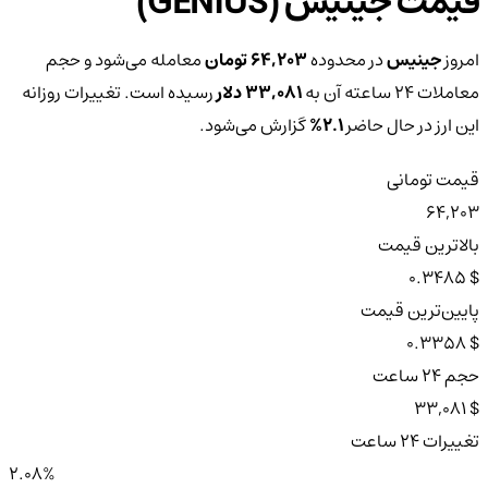
قیمت جینیس (GENIUS)
امروز
جینیس
در محدوده
64,203 تومان
معامله می‌شود و حجم
معاملات ۲۴ ساعته آن به
33,081 دلار
رسیده است. تغییرات روزانه
این ارز در حال حاضر
2.1%
گزارش می‌شود.
قیمت تومانی
64,203
بالاترین قیمت
$ 0.3485
پایین‌ترین قیمت
$ 0.3358
حجم ۲۴ ساعت
$ 33,081
تغییرات ۲۴ ساعت
2.08%