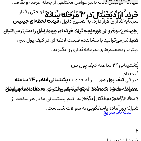
قیمت جینیس تحت تأثیر عوامل مختلفی از جمله عرضه و تقاضا،
اخبار اقتصادی جهان، سیاست‌های مالی کشورها و حتی رفتار
خرید ارز دیجیتال در 3 مرحله ساده
سرمایه‌گذاران قرار دارد. به همین دلیل،
قیمت لحظه‌ای جینیس
اهمیت زیادی دارد و معامله‌گران حرفه‌ای همواره آن را دنبال می‌کنند.
برای خرید و فروش ارز دیجیتال کافی‌ست این مراحل را به‌ترتیب دنبال
شما نیز می‌توانید با مشاهده قیمت لحظه‌ای در کیف پول من،
کنید:
بهترین تصمیم‌های سرمایه‌گذاری را بگیرید.
01
پشتیبانی ۲۴ ساعته کیف پول من
ثبت نام
صرافی
کیف پول من
با ارائه خدمات
پشتیبانی آنلاین ۲۴ ساعته
،
ابتدا با مراجعه به صفحه ثبت‌نام کیف‌ پول من، مراحل ابتدایی ایجاد
همیشه همراه شماست تا بتوانید بدون نگرانی به
معاملات جینیس
حساب کاربری را تکمیل کنید.
و سایر ارزهای دیجیتال بپردازید. تیم پشتیبانی ما در هر ساعت از
شبانه‌روز آماده پاسخگویی به سوالات شماست.
ثبت نام سریع
02
خرید ارز دیجیتال