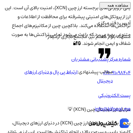
مشاهده همه
یکی از ویژگی‌های برجسته ارز چین (XCN)، امنیت بالای آن است. این
ارز از پروتکل‌های امنیتی پیشرفته برای محافظت از اطلاعات و
آدرس دفتر مرکزی
تراکنش‌ها استفاده می‌کند. بلاکچین چین از مکانیزم‌های اجماع
متنوعی بهره می‌برد که باعث می‌شود تمامی تراکنش‌ها به صورت
مشهد، بلوار هفتم تیر، مجتمع تجاری آرمیتاژ
شفاف و ایمن انجام شوند. 🔒🔐
شماره مرکز پشتیبانی مشتریان
مطالب پیشنهادی:
ارتباط پی پال و دنیای ارزهای
021-91098404
دیجیتال
پست الکترونیکی
info@kifpool.me
مزایای ارز دیجیتال چین (XCN) 💡
یکی از بزرگترین مزایای ارز چین (XCN) در دنیای ارزهای دیجیتال،
کارمزد پایین و سرعت بالا در انجام تراکنش‌ها است. این ارز می‌تواند