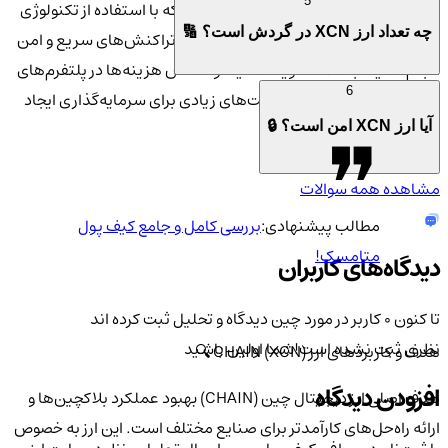
5
است. این ارز به شما این امکان را می‌دهد که با استفاده از تکنولوژی
چه تعداد ارز XCN در گردش است؟ 🔢
بلاکچین و
قراردادهای هوشمند
، به راحتی تراکنش‌های سریع و امن
انجام دهید. با هدف تقویت امنیت و کاهش هزینه‌ها در پلتفرم‌های
6
مختلف، ارز چین (XCN) فرصت‌های زیادی برای سرمایه‌گذاری ایجاد
کرده است. 🚀📉
آیا ارز XCN امن است؟ 🔒
مشاهده همه سوالات
مطالب پیشنهادی:
بررسی کامل و جامع کیف پول
متامسک!
دیدگاه‌های کاربران
تا کنون 0 کاربر در مورد
چین
دیدگاه و تحلیل ثبت کرده اند
نظری ثبت نشده است!
شما اولین باشید
هدف و کاربردهای ارز CHAIN (XCN) 🔍
افزودن دیدگاه
هدف اصلی ارز دیجیتال چین (CHAIN) بهبود عملکرد بلاکچین‌ها و
ارائه راه‌حل‌های کارآمدتر برای صنایع مختلف است. این ارز به خصوص