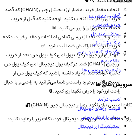
اطلاعات
انتخاب کنید. 🔍💸
انتخاب مقدار خرید: مقدار ارز دیجیتال چین (CHAIN) که قصد
قوانین و مقررات
خرید آن را دارید، انتخاب کنید. توجه کنید که قبل از خرید،
حریم خصوصی
حتماً قیمت روز ارز را بررسی کنید. 📊
سوالات متداول
تأیید و خرید: بعد از بررسی تمامی اطلاعات و مقدار خرید، دکمه
مرکز پشتیبانی
خرید را بزنید تا تراکنش شما ثبت شود. ✅
لوگو های کیف پول من
نگهداری ارز چین در کیف پول امن کیف پول من: بعد از خرید،
اطلاعیه ها
ارز چین (CHAIN) شما در کیف پول دیجیتال امن کیف پول من
وضعیت سرویس ها
ذخیره خواهد شد. به یاد داشته باشید که کیف پول من از
امنیت بالایی برخوردار است و شما می‌توانید به راحتی و با خیال
سرویس های ما
راحت ارز خود را در آن نگهداری کنید. 🔒
کسب درآمد
نکات امنیتی برای نگهداری ارز دیجیتال چین (CHAIN) 🔐
قیمت ارزهای دیجیتال
سهام بازارهای جهانی
برای حفظ امنیت دارایی‌های دیجیتال خود، نکات زیر را رعایت کنید:
استیکینگ ارز دیجیتال