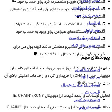
دکس پلاس
استفاده از گذرواژه قوی و منحصر به فرد برای حساب خود. 🔑
خرید گیفت کارت
فعال کردن احراز هویت دو مرحله‌ای برای اضافه کردن لایه‌های
خدمات پرداخت
امنیتی بیشتر. 🔐
ایرانسل
به هیچ عنوان اطلاعات حساب خود را با دیگران به اشتراک
همراه اول
نگذارید و از دستگاه‌های غیرامن برای ورود به حساب خود
ارزهای پیش لیست
استفاده نکنید. 📱
سرویس های API
همیشه از صرافی معتبر و مطمئن مانند کیف پول من برای
خرید و نگهداری ارز دیجیتال استفاده کنید. 🛡️
پیوندهای مهم
با استفاده از صرافی کیف پول من، می‌توانید با اطمینان کامل ارز
قیمت طلا امروز
دیجیتال چین (CHAIN) را خریداری کرده و از خدمات امنیتی بالای آن
ساخت NFT
بهره‌مند شوید. 🚀💎
آموزش خرید ارز دیجیتال
قیمت تتر
تحلیل نوسانات و آینده قیمت ارز دیجیتال "CHAIN" (XCN) 📊
قیمت بیت کوین
نکات سودمند برای تحلیل و پیش‌بینی آینده ارز دیجیتال "CHAIN"
قیمت اتریوم