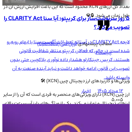
تعداد کل ارزهای XCN محدود است که این باعث افزایش ارزش آن در
طول زمان می‌شود. 🔒💎
۵ روز سرنوشت‌ساز برای کریپتو؛ آیا سنا CLARITY Act را
تصویب می‌کند؟
لایحه CLARITY Act در آستانه تعطیلات آگوست سنا با ابهام روبه‌رو
مطالب پیشنهادی:
اوپن سی (OpenSea)
شده است. در حالی که فعالان کریپتو منتظر شفافیت قانونی
چیست؟
هستند، کریس جینکارلو هشدار داده نوآوری بلاکچین حتی بدون
تصویب این قانون ادامه خواهد داشت و نباید آینده صنعت به آن
وابسته باشد.
ویژگی‌ها و کاربردهای ارز دیجیتال چین (XCN) 🛠️
۱۲ مرداد ۱۴۰۵
اخبار
ارز چین (XCN) دارای ویژگی‌های منحصر به فردی است که آن را از سایر
5,005
ارزهای دیجیتال متمایز می‌کند. یکی از ویژگی‌های بارز آن سرعت بالای
تراکنش‌ها و هزینه پایین آن‌ها است. این ارز با بهره‌گیری از
الگوریتم‌های پیشرفته بلاکچین، امکان انجام تراکنش‌ها را به طور
ایمن و سریع فراهم می‌کند. 🌟