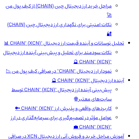
مراحل خرید ارز دیجیتال چین (CHAIN) از کیف پول من
🚀
نکات امنیتی برای نگهداری ارز دیجیتال چین (CHAIN)
🔐
تحلیل نوسانات و آینده قیمت ارز دیجیتال "CHAIN" (XCN) 📊
نکات سودمند برای تحلیل و پیش‌بینی آینده ارز دیجیتال
"CHAIN" (XCN) 🔮
نمودار ارز دیجیتال "CHAIN" در صرافی کیف پول من 📉
آینده ارز دیجیتال "CHAIN" (XCN) 🔮
پیش‌بینی آینده ارز دیجیتال "CHAIN" (XCN) توسط
سایت‌های معتبر 🌐
کاربردهای واقعی و پذیرش ارز "CHAIN" (XCN) 🔑
عوامل مؤثر در تصمیم‌گیری برای سرمایه‌گذاری در ارز
"CHAIN" (XCN) 💼
آموزش مراحل خرید و فروش آنی ارز دیجیتال XCN در صرافی