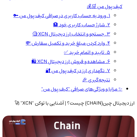
کیف پول من 🛒💰
1. ورود به حساب کاربری در صرافی کیف پول من 🔑
2. شارژ حساب کاربری خود 🏦
3. جستجو و انتخاب ارز دیجیتال XCN 🧐
4. وارد کردن مبلغ خرید و تکمیل سفارش 💸
5. تایید و اتمام خرید ✅
6. مشاهده و فروش ارز دیجیتال XCN 🛍️
7. نگهداری ارز در کیف پول من 🔐
نتیجه‌گیری 🎉
✨ مزایا و ویژگی‌های صرافی "کیف پول من"
ارز دیجیتال چین(CHAIN) چیست؟ | آشنایی با توکن "XCN" 🚀