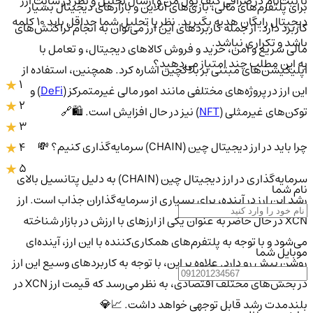
با ثبت‌نام در صرافی کیف پول من و ارسال تحلیل و نظر در سایت ارز
برای پلتفرم‌های مالی، بازی‌های آنلاین و بازارهای دیجیتال بسیار
دیجیتال رایگان هدیه بگیرید. نظر یا تحلیل شما حداقل باید ۱۰ کلمه
کاربرد دارد. از جمله کاربردهای این ارز می‌توان به انجام تراکنش‌های
باشد و تکراری نباشد.
مالی سریع و امن، خرید و فروش کالاهای دیجیتال، و تعامل با
به این مطلب چند امتیاز می‌دهید؟
اپلیکیشن‌های مبتنی بر بلاکچین اشاره کرد. همچنین، استفاده از
1
این ارز در پروژه‌های مختلفی مانند امور مالی غیرمتمرکز (
DeFi
) و
2
توکن‌های غیرمثلی (
NFT
) نیز در حال افزایش است. 🛍️🔗
3
چرا باید در ارز دیجیتال چین (CHAIN) سرمایه‌گذاری کنیم؟ 💸
4
5
سرمایه‌گذاری در ارز دیجیتال چین (CHAIN) به دلیل پتانسیل بالای
نام شما
رشد این ارز در آینده، برای بسیاری از سرمایه‌گذاران جذاب است. ارز
XCN در حال حاضر به عنوان یکی از ارزهای با ارزش در بازار شناخته
می‌شود و با توجه به پلتفرم‌های همکاری‌کننده با این ارز، آینده‌ای
موبایل شما
روشن پیش رو دارد. علاوه بر این، با توجه به کاربردهای وسیع این ارز
در بخش‌های مختلف اقتصادی، به نظر می‌رسد که قیمت ارز XCN در
بلندمدت رشد قابل توجهی خواهد داشت. 📈💎