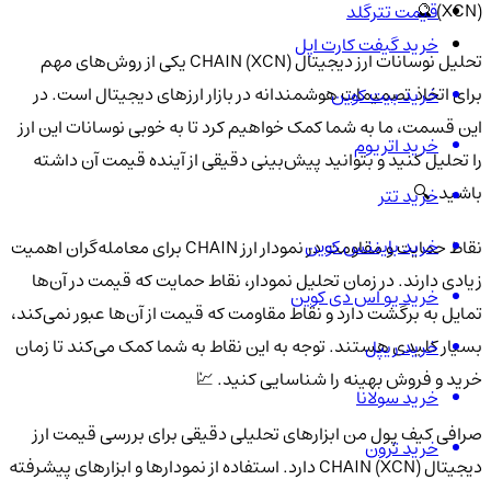
(XCN) 🔮
قیمت تترگلد
خرید گیفت کارت اپل
تحلیل نوسانات ارز دیجیتال CHAIN (XCN) یکی از روش‌های مهم
برای اتخاذ تصمیمات هوشمندانه در بازار ارزهای دیجیتال است. در
خرید بیت کوین
این قسمت، ما به شما کمک خواهیم کرد تا به خوبی نوسانات این ارز
خرید اتریوم
را تحلیل کنید و بتوانید پیش‌بینی دقیقی از آینده قیمت آن داشته
باشید. 🔍
خرید تتر
خرید بایننس کوین
نقاط حمایت و مقاومت در نمودار ارز CHAIN برای معامله‌گران اهمیت
زیادی دارند. در زمان تحلیل نمودار، نقاط حمایت که قیمت در آن‌ها
خرید یو اس دی کوین
تمایل به برگشت دارد و نقاط مقاومت که قیمت از آن‌ها عبور نمی‌کند،
بسیار کلیدی هستند. توجه به این نقاط به شما کمک می‌کند تا زمان
خرید ریپل
خرید و فروش بهینه را شناسایی کنید. 💹
خرید سولانا
صرافی کیف پول من ابزارهای تحلیلی دقیقی برای بررسی قیمت ارز
خرید ترون
دیجیتال CHAIN (XCN) دارد. استفاده از نمودارها و ابزارهای پیشرفته