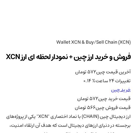
Wallet XCN & Buy/Sell Chain (XCN)
فروش و خرید ارز چین + نمودار لحظه ای ارز XCN
آخرین قیمت چین
572
تومان
تغییرات 24 ساعت
%
0.14
خرید چین
قیمت خرید چین
572
تومان
قیمت فروش چین
566
تومان
ارز دیجیتال چین (CHAIN) با نماد اختصاری "XCN" یکی از پروژه‌های
برجسته در دنیای ارزهای دیجیتال است که هدف آن ارتقاء امنیت،