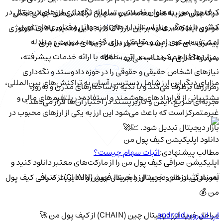
کیف‌ پول من، به‌عنوان نخستین سامانه نگهداری ارزهای دیجیتال در
در کاهش هزینه‌های معاملات و تسهیل تراکنش‌های جهانی نقش
کشور، با بهره‌گیری از استانداردهای روز جهانی و فناوری‌های نوین
موثری ایفا کند. علاوه بر این، ارز XCN به دلیل امنیت بالا و تکنولوژی
امنیتی، بستری امن و مطمئن برای ذخیره، مدیریت و مبادله
پیشرفته‌ای که در پشت آن قرار دارد، گزینه‌ای مطمئن برای
رمزارزها فراهم کرده است. این سامانه با ارائه خدمات پیشرفته،
سرمایه‌گذاری به حساب می‌آید. 📈💸
نیازهای اشخاص حقیقی و حقوقی را در حوزه دادوستد و نگه‌داری
مزایای دیگر این ارز شامل دسترسی آسان به تراکنش‌های بین‌المللی،
رمزارزها برطرف می‌کند و با تکیه بر ساختارهای مدرن و به‌روز،
پشتیبانی از قراردادهای هوشمند و استفاده در پلتفرم‌های مالی و
تجربه‌ای سریع، ایمن و کاربرپسند در اختیار آن‌ها قرار می‌دهد.
غیرمتمرکز است که باعث می‌شود این ارز به یکی از ارزهای محبوب در
بازار دیجیتال تبدیل شود. 💹🚀
دانلود اپلیکیشن کیف‌ پول من
مطالب پیشنهادی:
اثبات سهام چیست؟
اپلیکیشن صرافی کیف پول من را از مارکت‌های معتبر دانلود کنید و
به‌سادگی ارزهای دیجیتال را خرید، فروش و مدیریت کنید.
آموزش ثبت نام و خرید ارز دیجیتال چین (CHAIN) از صرافی کیف پول
من 💰
اپ اندروید
android
مراحل خرید ارز دیجیتال چین (CHAIN) از کیف پول من 🚀