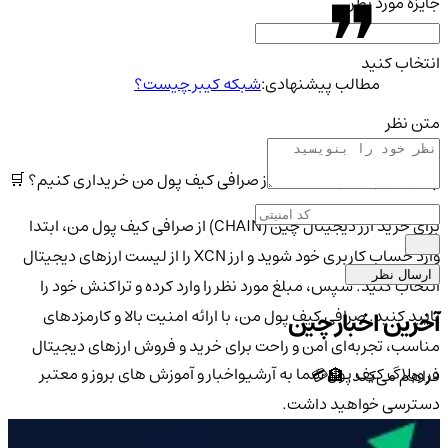
جایزه مورد نظر
انتخاب کنید
مطالب پیشنهادی:
شبکه کیبر چیست؟
متن نظر
چگونه ارز CHAIN (XCN) را از صرافی کیف پول من خریداری کنیم؟ 🛒
برای خرید ارز دیجیتال چین (CHAIN) از صرافی کیف پول من، ابتدا
وارد حساب کاربری خود شوید و ارز XCN را از لیست ارزهای دیجیتال
ارسال نظر
انتخاب کنید. سپس، مبلغ مورد نظر را وارد کرده و تراکنش خود را
تایید کنید. صرافی کیف پول من، با ارائه امنیت بالا و کارمزدهای
آخرین اخبار چین
مناسب، تجربه‌ای امن و راحت برای خرید و فروش ارزهای دیجیتال
در وبلاگ کیف پول شما به آرشیواخبار و آموزش های بروز و معتبر
فراهم می‌کند. 🏦💳
دسترسی خواهید داشت.
مزایای خرید ارز CHAIN (XCN) از کیف پول من 🔒