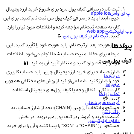
ثبت نام در صرافی کیف پول من: برای شروع خرید ارز دیجیتال
اپ آی‌او‌اس
apple ios
چین، ابتدا باید در صرافی کیف پول من ثبت نام کنید. برای این
کار، به صفحه ثبت‌نام مراجعه کرده و اطلاعات مورد نیاز را وارد
وب اپلیکیشن
web app
کنید.
ثبت نام در کیف پول من
📝
پیوندها
احراز هویت: بعد از ثبت نام، باید هویت خود را تأیید کنید. این
مرحله برای حفظ امنیت حساب شما انجام می‌شود. اطلاعات
کیف پول من
خود را با دقت وارد کنید و منتظر تأیید آن بمانید. 🔐
شارژ حساب: برای خرید ارز دیجیتال چین، باید حساب کاربری
درباره ما
خود را شارژ کنید. شما می‌توانید از روش‌های مختلفی همچون
مجوزها
کارت بانکی، انتقال وجه یا کیف پول‌های دیجیتال استفاده
تماس با ما
کنید. 💳
فرصت های شغلی
جستجو و انتخاب ارز چین (CHAIN): بعد از شارژ حساب، به
باگ بانتی
قسمت خرید و فروش در کیف پول من بروید. در بخش
دانلود اپلیکیشن
جستجو، ارز "CHAIN" یا "XCN" را پیدا کنید و آن را برای خرید