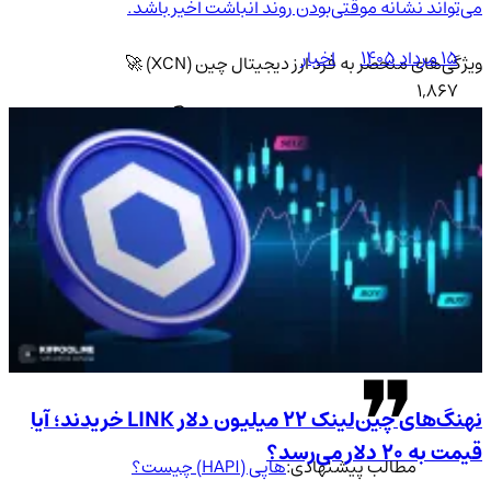
می‌تواند نشانه موقتی‌بودن روند انباشت اخیر باشد.
۱۵ مرداد ۱۴۰۵
اخبار
ویژگی‌های منحصر به فرد ارز دیجیتال چین (XCN) 🚀
1,867
تعاریف و مفاهیم پایه مرتبط با ارز CHAIN 📚
ارز دیجیتال چین (CHAIN) با نماد اختصاری "XCN" یکی از ارزهای
دیجیتال نوآورانه است که بر اساس بلاکچین کار می‌کند و هدف آن
بهبود سیستم‌های مالی و تراکنش‌های دیجیتال است. این ارز در
تلاش است تا به عنوان یک پلتفرم برای انجام تراکنش‌های سریع،
امن و ارزان در سراسر جهان شناخته شود. چین (XCN) به دلیل
تکنولوژی پیشرفته‌اش، جایگاه خود را در دنیای ارزهای دیجیتال پیدا
کرده است. 💸🌍
نهنگ‌های چین‌لینک ۲۲ میلیون دلار LINK خریدند؛ آیا
قیمت به ۲۰ دلار می‌رسد؟
مطالب پیشنهادی:
هاپی (HAPI) چیست؟