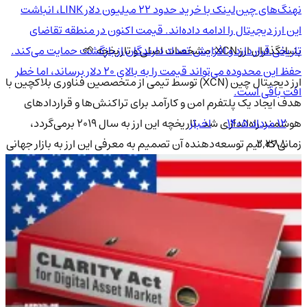
نهنگ‌های چین‌لینک با خرید حدود ۲۲ میلیون دلار LINK، انباشت
این ارز دیجیتال را ادامه داده‌اند. قیمت اکنون در منطقه تقاضای
بنیانگذاران ارز XCN: مشخصات اصلی و تاریخچه 🌱
تاریخی قرار دارد و افزایش تعداد دارندگان از بازگشت حمایت می‌کند.
حفظ این محدوده می‌تواند قیمت را به بالای ۲۰ دلار برساند، اما خطر
ارز دیجیتال چین (XCN) توسط تیمی از متخصصین فناوری بلاکچین با
افت باقی است.
هدف ایجاد یک پلتفرم امن و کارآمد برای تراکنش‌ها و قراردادهای
هوشمند راه‌اندازی شد. تاریخچه این ارز به سال 2019 برمی‌گردد،
۱۲ مرداد ۱۴۰۵
اخبار
زمانی که تیم توسعه‌دهنده آن تصمیم به معرفی این ارز به بازار جهانی
2,388
گرفتند. دلیل ایجاد این ارز، رفع مشکلات موجود در سرعت و
هزینه‌های بالای تراکنش‌ها در بلاکچین‌های دیگر بوده است. 🚀
در مورد اینکه آیا این ارز
شت کوین
است یا
آلت کوین
؟ باید گفت که ارز
چین (XCN) در دسته آلت کوین‌ها قرار دارد زیرا بر اساس بلاکچین‌های
معتبر و سیستم‌های اثبات شده ساخته شده است. در رابطه با
استخراج این ارز، باید گفت که امکان استخراج آن به دلیل استفاده از
الگوریتم‌های مخصوص و تکنولوژی بلاکچین، وجود دارد. همچنین