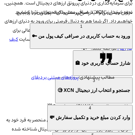
برای سرمایه‌گذاری در دنیای پررونق ارزهای دیجیتال است. همچنین،
نحوه خرید ارز "XCN" از صرافی معتبر "کیف پول من" را توضیح
در این بخش می‌توانید پاسخ پرسش‌های احتمالی خود را بیابید
خواهیم داد. اگر شما هم به دنبال فرصتی برای ورود به دنیای ارزهای
1
دیجیتال هستید، صرافی کیف پول من گزینه‌ای امن و عالی برای
ورود به حساب کاربری در صرافی کیف پول من 🔑
خرید و نگهداری این ارز است. برای شروع، کافیست به سایت
کیف
پول من
مراجعه کنید. 🔑📲
2
شارژ حساب کاربری خود 🏦
مطالب پیشنهادی:
پروژه‌های مبتنی بر دیفای
3
جستجو و انتخاب ارز دیجیتال XCN 🧐
چرا ارز دیجیتال چین (CHAIN) مهم است؟ 💥
4
وارد کردن مبلغ خرید و تکمیل سفارش 💸
ارز دیجیتال چین (CHAIN) به دلیل ویژگی‌های منحصر به فرد خود به
عنوان یک پروژه پر پتانسیل در بازار ارزهای دیجیتال شناخته شده