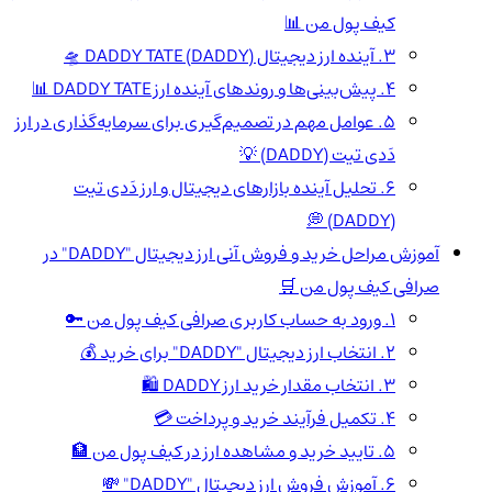
کیف پول من 📊
3. آینده ارز دیجیتال DADDY TATE (DADDY) 🛸
4. پیش‌بینی‌ها و روندهای آینده ارز DADDY TATE 📊
5. عوامل مهم در تصمیم‌گیری برای سرمایه‌گذاری در ارز
دَدی تیت (DADDY) 💡
6. تحلیل آینده بازارهای دیجیتال و ارز دَدی تیت
(DADDY) 💭
آموزش مراحل خرید و فروش آنی ارز دیجیتال "DADDY" در
صرافی کیف پول من 🛒
1. ورود به حساب کاربری صرافی کیف پول من 🔑
2. انتخاب ارز دیجیتال "DADDY" برای خرید 💰
3. انتخاب مقدار خرید ارز DADDY 🛍️
4. تکمیل فرآیند خرید و پرداخت 💳
5. تایید خرید و مشاهده ارز در کیف پول من 🏦
6. آموزش فروش ارز دیجیتال "DADDY" 💸