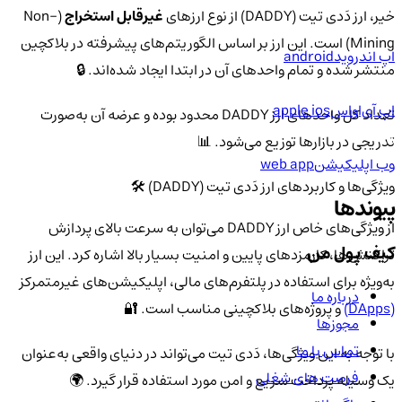
خیر، ارز دَدی تیت (DADDY) از نوع ارزهای
غیرقابل استخراج
(Non-
Mining) است. این ارز بر اساس الگوریتم‌های پیشرفته در بلاکچین
اپ اندروید
android
منتشر شده و تمام واحدهای آن در ابتدا ایجاد شده‌اند. 🔒
اپ آی‌او‌اس
apple ios
تعداد کل واحدهای ارز DADDY محدود بوده و عرضه آن به‌صورت
تدریجی در بازارها توزیع می‌شود. 📊
وب اپلیکیشن
web app
ویژگی‌ها و کاربردهای ارز دَدی تیت (DADDY) 🛠️
پیوندها
از ویژگی‌های خاص ارز DADDY می‌توان به سرعت بالای پردازش
کیف پول من
تراکنش‌ها، کارمزدهای پایین و امنیت بسیار بالا اشاره کرد. این ارز
به‌ویژه برای استفاده در پلتفرم‌های مالی، اپلیکیشن‌های غیرمتمرکز
درباره ما
(DApps)
و پروژه‌های بلاکچینی مناسب است. 🔐
مجوزها
تماس با ما
با توجه به این ویژگی‌ها، دَدی تیت می‌تواند در دنیای واقعی به‌عنوان
فرصت های شغلی
یک وسیله پرداخت سریع و امن مورد استفاده قرار گیرد. 🌍