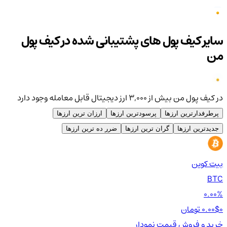
سایر کیف پول های پشتیبانی شده در کیف پول
من
در کیف پول من بیش از ۳,۰۰۰ ارز دیجیتال قابل معامله وجود دارد
پرطرفدارترین ارزها
پرسودترین ارزها
ارزان ترین ارزها
جدیدترین ارزها
گران ترین ارزها
ضرر ده ترین ارزها
بیت کوین
اتر
TH
BTC
00%
0.00%
0 تومان
0.00$
0 تومان
0$
خرید و فروش
قیمت
نمودار
خر