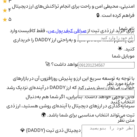
3
امنیتی، محیطی امن و راحت برای انجام تراکنش‌های ارز دیجیتال
4
فراهم کرده است. 🔒
5
نام شما
برای خرید ارز دَدی تیت از
صرافی کیف پول من
، فقط کافیست وارد
این پلتفرم شده، ثبت‌نام کنید و به‌راحتی ارز DADDY را خریداری
کنید. 🌟
موبایل شما
آیا ارز دَدی تیت در آینده رشد خواهد داشت؟ 🚀
با توجه به توسعه سریع این ارز و پذیرش روزافزون آن در بازارهای
جایزه مورد نظر
جهانی، می‌توان پیش‌بینی کرد که ارز DADDY در آینده‌ای نزدیک رشد
قابل توجهی خواهد داشت. بنابراین، اگر شما هم به‌دنبال
انتخاب کنید
سرمایه‌گذاری در ارزهای دیجیتال با آینده‌ای روشن هستید، ارز دَدی
تیت می‌تواند انتخاب مناسبی برای شما باشد. 🌍
متن نظر
ویژگی‌های منحصر به فرد ارز دیجیتال دَدی تیت (DADDY) 💎