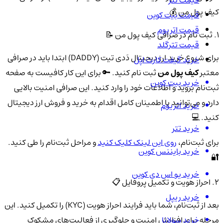
کیف پول من 💰
قیمت بیت کوین
قیمت اتریوم
1. ثبت نام در صرافی کیف پول من 📝
قیمت تترگلد
برای شروع خرید ارز دیجیتال دَدی تیت (DADDY) ابتدا باید در صرافی
خرید گیفت کارت اپل
معتبر
کیف پول من
ثبت نام کنید. 🔑 برای این کار کافیست به صفحه
خرید بیت کوین
ثبت‌نام بروید و اطلاعات خود را وارد کنید. این صرافی امنیت بالایی
دارد و می‌توانید با اطمینان کامل اقدام به خرید و فروش ارز دیجیتال
خرید اتریوم
کنید. 💻
خرید تتر
برای ثبت‌نام،
روی این لینک کلیک کنید
و مراحل ثبت‌نام را طی کنید.
خرید بایننس کوین
🔐
خرید یو اس دی کوین
2. احراز هویت و تکمیل پروفایل 📋
خرید ریپل
بعد از ثبت‌نام، شما باید فرایند احراز هویت (KYC) را تکمیل کنید. این
خرید سولانا
مرحله برای افزایش امنیت و جلوگیری از فعالیت‌های مشکوک