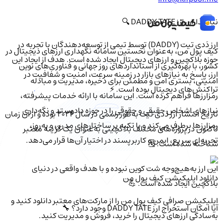
نیانگذاران ارز DADDY TATE 🔍
ارز دَدی تیت (DADDY) توسط تیمی از توسعه‌دهندگان با تجربه در
کیف‌ پول من، به‌عنوان نخستین سامانه نگهداری ارزهای دیجیتال در
حوزه بلاکچین و ارزهای دیجیتال ایجاد شده است. هدف از ایجاد این
کشور، با بهره‌گیری از استانداردهای روز جهانی و فناوری‌های نوین
ارز، پاسخ به نیازهای بازار در زمینه سرعت، امنیت و شفافیت در
امنیتی، بستری امن و مطمئن برای ذخیره، مدیریت و مبادله
تراکنش‌های دیجیتال بوده است. ⚡
رمزارزها فراهم کرده است. این سامانه با ارائه خدمات پیشرفته،
نیازهای اشخاص حقیقی و حقوقی را در حوزه دادوستد و نگه‌داری
تاریخ انتشار ارز دَدی تیت به‌طور رسمی در سال 2024 بوده و از آن زمان
رمزارزها برطرف می‌کند و با تکیه بر ساختارهای مدرن و به‌روز،
تاکنون در پروژه‌های مختلف بلاکچینی به‌عنوان یک گزینه معتبر
تجربه‌ای سریع، ایمن و کاربرپسند در اختیار آن‌ها قرار می‌دهد.
شناخته شده است. 🗓️
این ارز به‌هیچ‌وجه شت کوین نبوده و با هدف واقعی در دنیای
دانلود اپلیکیشن کیف‌ پول من
بلاکچین ایجاد شده است. 💪
اپلیکیشن صرافی کیف پول من را از مارکت‌های معتبر دانلود کنید و
آیا امکان استخراج ارز DADDY TATE وجود دارد؟ 🔧
به‌سادگی ارزهای دیجیتال را خرید، فروش و مدیریت کنید.