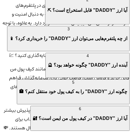
اصلی خود را تسهیل فرآیندهای مالی و اقتصادی در پلتفرم‌های
آیا ارز "DADDY" قابل استخراج است؟ ⛏️
مختلف قرار داده است. این ارز در پروژه‌هایی که به دنبال امنیت و
سرعت در تراکنش‌های دیجیتال هستند، کاربرد دارد. به‌علاوه، با توجه
3
به ویژگی‌های خاص خود، ارز DADDY در دنیای بلاکچین به‌سرعت در
از چه پلتفرم‌هایی می‌توان ارز "DADDY" را خریداری کرد؟ 📱
حال رشد و گسترش است. 🌱
چرا باید روی ارز دَدی تیت (DADDY TATE) سرمایه‌گذاری کنید؟ 💹
4
آینده ارز "DADDY" چگونه خواهد بود؟ 🔮
از آنجایی که ارز دَدی تیت در صرافی‌های معتبر مانند کیف پول من
قابل خرید و فروش است، فرصت خوبی برای سرمایه‌گذاران فراهم
5
شده تا با استفاده از این پلتفرم امن و قابل اعتماد، در بازار ارزهای
چگونه ارز "DADDY" را به کیف پول خود منتقل کنم؟ 🏦
دیجیتال فعالیت کنند. 🌍
سرمایه‌گذاری در ارز دَدی تیت به دلیل رشد روزافزون و پذیرش بیشتر
6
در بین پلتفرم‌های مختلف، می‌تواند گزینه‌ای بسیار جذاب برای
آیا ارز "DADDY" در کیف پول من ایمن است؟ 🔐
کسانی باشد که به دنبال بازدهی بالا در بازارهای دیجیتال هستند. 💸