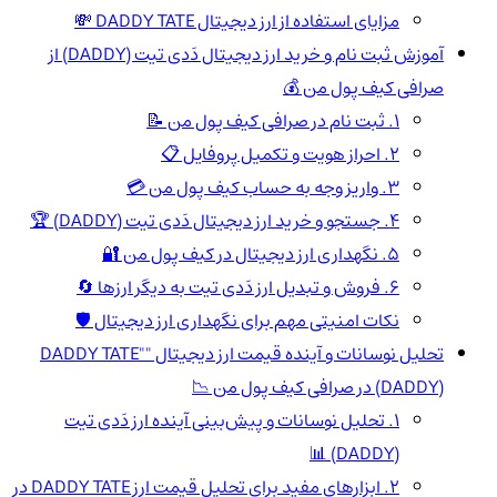
مزایای استفاده از ارز دیجیتال DADDY TATE 💸
آموزش ثبت نام و خرید ارز دیجیتال دَدی تیت (DADDY) از
صرافی کیف پول من 💰
1. ثبت نام در صرافی کیف پول من 📝
2. احراز هویت و تکمیل پروفایل 📋
3. واریز وجه به حساب کیف پول من 💳
4. جستجو و خرید ارز دیجیتال دَدی تیت (DADDY) 🏆
5. نگهداری ارز دیجیتال در کیف پول من 🔐
6. فروش و تبدیل ارز دَدی تیت به دیگر ارزها 🔄
نکات امنیتی مهم برای نگهداری ارز دیجیتال 🛡️
تحلیل نوسانات و آینده قیمت ارز دیجیتال "DADDY TATE"
(DADDY) در صرافی کیف پول من 📉
1. تحلیل نوسانات و پیش‌بینی آینده ارز دَدی تیت
(DADDY) 📊
2. ابزارهای مفید برای تحلیل قیمت ارز DADDY TATE در