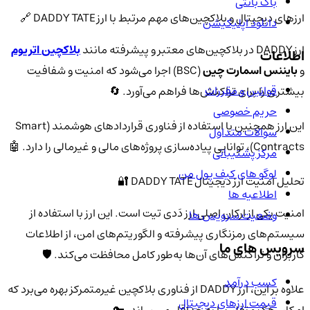
باگ بانتی
ارزهای دیجیتال و بلاکچین‌های مهم مرتبط با ارز DADDY TATE 🔗
دانلود اپلیکیشن
ارز DADDY در بلاکچین‌های معتبر و پیشرفته مانند
بلاکچین
اتریوم
اطلاعات
و
بایننس اسمارت چین
(BSC) اجرا می‌شود که امنیت و شفافیت
قوانین و مقررات
بیشتری را برای تراکنش‌ها فراهم می‌آورد. 🔄
حریم خصوصی
این ارز همچنین با استفاده از فناوری قراردادهای هوشمند (Smart
سوالات متداول
Contracts)، توانایی پیاده‌سازی پروژه‌های مالی و غیرمالی را دارد. 🤖
مرکز پشتیبانی
لوگو های کیف پول من
تحلیل امنیت ارز دیجیتال DADDY TATE 🔐
اطلاعیه ها
امنیت یکی از ارکان اصلی ارز دَدی تیت است. این ارز با استفاده از
وضعیت سرویس ها
سیستم‌های رمزنگاری پیشرفته و الگوریتم‌های امن، از اطلاعات
سرویس های ما
کاربران و تراکنش‌های آن‌ها به‌طور کامل محافظت می‌کند. 🛡️
کسب درآمد
علاوه بر این، ارز DADDY از فناوری بلاکچین غیرمتمرکز بهره می‌برد که
قیمت ارزهای دیجیتال