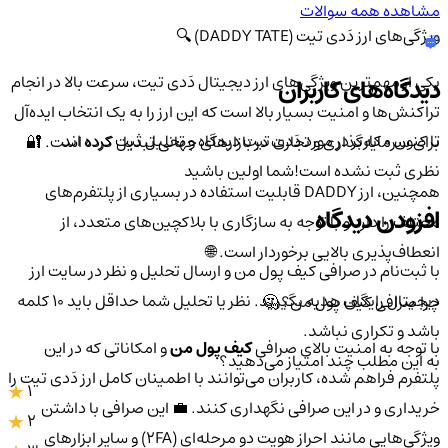
مشاهده همه سوالات
ویژگی‌های ارز دَدی تیت (DADDY TATE) 🔍
یکی از مهم‌ترین ویژگی‌های ارز دیجیتال دَدی تیت، سرعت بالا در انجام
دیدگاه‌های کاربران
تراکنش‌ها و امنیت بسیار بالا است که این ارز را به یک انتخاب ایده‌آل
تا کنون 0 کاربر در مورد
دَدی تیت
دیدگاه و تحلیل ثبت کرده اند
برای سرمایه‌گذاری و تجارت در بازارهای جهانی تبدیل کرده است. 🔐
نظری ثبت نشده است!
شما اولین باشید
همچنین، ارز DADDY قابلیت استفاده در بسیاری از پلتفرم‌های
افزودن دیدگاه
مختلف را دارد و با توجه به سازگاری با بلاکچین‌های متعدد، از
انعطاف‌پذیری بالایی برخوردار است. 🌐
با ثبت‌نام در صرافی کیف پول من و ارسال تحلیل و نظر در سایت ارز
دیجیتال رایگان هدیه بگیرید. نظر یا تحلیل شما حداقل باید ۱۰ کلمه
چرا صرافی کیف پول من؟ 🤔
باشد و تکراری نباشد.
با توجه به امنیت بالای صرافی
کیف پول من
و امکاناتی که در این
به این مطلب چند امتیاز می‌دهید؟
پلتفرم فراهم شده، کاربران می‌توانند با اطمینان کامل ارز دَدی تیت را
1
خریداری و در این صرافی نگهداری کنند. 💼 این صرافی با داشتن
2
ویژگی‌هایی مانند احراز هویت دو مرحله‌ای (2FA) و سایر ابزارهای