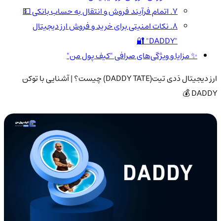
7. اتمام فرآیند فروش و انتقال به حساب بانکی 💵
8. نکات امنیتی برای خرید و فروش ارز دیجیتال
"DADDY" 🔐
✨ مزایا و ویژگی‌های صرافی "کیف پول من"
ارز دیجیتال دَدی تیت(DADDY TATE) چیست؟ | آشنایی با توکن
DADDY 💰