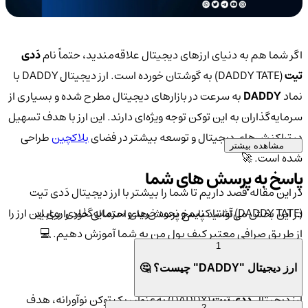
اگر شما هم به دنیای ارزهای دیجیتال علاقه‌مندید، حتماً نام
دَدی
تیت
(DADDY TATE) به گوشتان خورده است. ارز دیجیتال DADDY با
نماد
DADDY
به سرعت در بازارهای دیجیتال مطرح شده و بسیاری از
سرمایه‌گذاران به این توکن توجه ویژه‌ای دارند. این ارز با هدف تسهیل
در تراکنش‌های دیجیتال و توسعه بیشتر در فضای
بلاکچین
طراحی
مشاهده بیشتر
شده است. 🚀
پاسخ به پرسش های شما
در این مقاله قصد داریم تا شما را بیشتر با ارز دیجیتال دَدی تیت
(DADDY TATE) آشنا کنیم و نحوه خرید و سرمایه‌گذاری روی این ارز را
در این بخش می‌توانید پاسخ پرسش‌های احتمالی خود را بیابید
از طریق صرافی معتبر کیف پول من به شما آموزش دهیم. 💻
1
هدف ارز دَدی تیت (DADDY TATE) 💡
ارز دیجیتال "DADDY" چیست؟ 🤔
ارز دیجیتال
دَدی تیت
(DADDY) به‌عنوان یک توکن نوآورانه، هدف
2