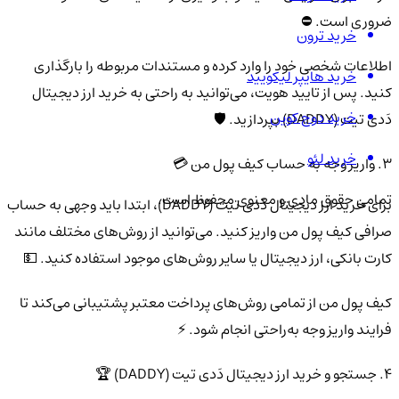
ضروری است. ⛔
خرید ترون
اطلاعات شخصی خود را وارد کرده و مستندات مربوطه را بارگذاری
خرید هایپر لیکویید
کنید. پس از تایید هویت، می‌توانید به راحتی به خرید ارز دیجیتال
خرید دوج کوین
دَدی تیت (DADDY) بپردازید. 🛡️
خرید لئو
3. واریز وجه به حساب کیف پول من 💳
تمامی حقوق مادی و معنوی محفوظ است.
برای خرید ارز دیجیتال دَدی تیت (DADDY)، ابتدا باید وجهی به حساب
صرافی کیف پول من واریز کنید. می‌توانید از روش‌های مختلف مانند
کارت بانکی، ارز دیجیتال یا سایر روش‌های موجود استفاده کنید. 💵
کیف پول من از تمامی روش‌های پرداخت معتبر پشتیبانی می‌کند تا
فرایند واریز وجه به‌راحتی انجام شود. ⚡
4. جستجو و خرید ارز دیجیتال دَدی تیت (DADDY) 🏆