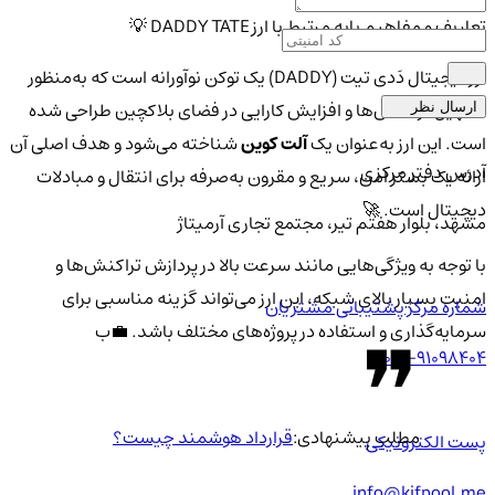
تعاریف و مفاهیم پایه مرتبط با ارز DADDY TATE 💡
ارز دیجیتال دَدی تیت (DADDY) یک توکن نوآورانه است که به‌منظور
تسهیل تراکنش‌ها و افزایش کارایی در فضای بلاکچین طراحی شده
ارسال نظر
است. این ارز به‌عنوان یک
آلت کوین
شناخته می‌شود و هدف اصلی آن
آدرس دفتر مرکزی
ارائه یک بستر امن، سریع و مقرون به‌صرفه برای انتقال و مبادلات
دیجیتال است. 🚀
مشهد، بلوار هفتم تیر، مجتمع تجاری آرمیتاژ
با توجه به ویژگی‌هایی مانند سرعت بالا در پردازش تراکنش‌ها و
امنیت بسیار بالای شبکه، این ارز می‌تواند گزینه مناسبی برای
شماره مرکز پشتیبانی مشتریان
سرمایه‌گذاری و استفاده در پروژه‌های مختلف باشد. 💼ب
021-91098404
مطلب پیشنهادی:
قرارداد هوشمند چیست؟
پست الکترونیکی
info@kifpool.me