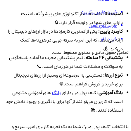
خرید هایپر لیکویید
امنیت بالا:
با استفاده از تکنولوژی‌های پیشرفته، امنیت
دارایی‌های شما در اولویت قرار دارد. 🔒
خرید دوج کوین
کارمزد پایین:
یکی از کمترین کارمزدها در بازار ارزهای دیجیتال را
خرید لئو
ارائه می‌دهد، که این امر به صرفه‌جویی در هزینه‌ها کمک
می‌کند. 💰
تمامی حقوق مادی و معنوی محفوظ است.
پشتیبانی 24 ساعته:
تیم پشتیبانی مجرب ما آماده پاسخگویی
به سوالات و مشکلات شما در هر زمان است. 📞
تنوع ارزها:
دسترسی به مجموعه‌ای وسیع از ارزهای دیجیتال
برای خرید و فروش فراهم است. 🌐
بلاگ آموزشی:
کیف پول من دارای
بلاگ‌
های آموزشی متنوعی
است که کاربران می‌توانند از آنها برای یادگیری و بهبود دانش خود
استفاده کنند. 📚
با انتخاب "کیف پول من"، شما به یک تجربه کاربری امن، سریع و