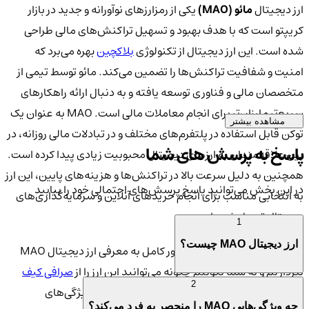
ارز دیجیتال
مائو (MAO)
یکی از رمزارزهای نوآورانه و جدید در بازار
کریپتو است که با هدف بهبود و تسهیل تراکنش‌های مالی طراحی
شده است. این ارز دیجیتال از تکنولوژی
بلاکچین
بهره می‌برد که
امنیت و شفافیت تراکنش‌ها را تضمین می‌کند. مائو توسط تیمی از
متخصصان مالی و فناوری توسعه یافته و به دنبال ارائه راهکارهای
سریع‌تر و ارزان‌تر برای انجام معاملات مالی است. MAO به عنوان یک
مشاهده بیشتر
توکن قابل استفاده در پلتفرم‌های مختلف و در تبادلات مالی روزانه، در
پاسخ به پرسش های شما
بین علاقه‌مندان به ارزهای دیجیتال محبوبیت زیادی پیدا کرده است.
همچنین به دلیل سرعت بالا در تراکنش‌ها و هزینه‌های پایین، این ارز
در این بخش می‌توانید پاسخ پرسش‌های احتمالی خود را بیابید
به انتخابی مناسب برای انجام خریدهای آنلاین و سرمایه‌گذاری‌های
دیجیتال تبدیل شده است.
1
ارز دیجیتال MAO چیست؟
در این مقاله، قصد داریم به طور کامل به معرفی ارز دیجیتال MAO
بپردازیم و به شما بگوییم چگونه می‌توانید این ارز را از
صرافی کیف
2
پول من
خریداری کنید. همچنین اطلاعاتی درباره ویژگی‌های
چه ویژگی‌هایی MAO را منحصر به فرد می‌کند؟