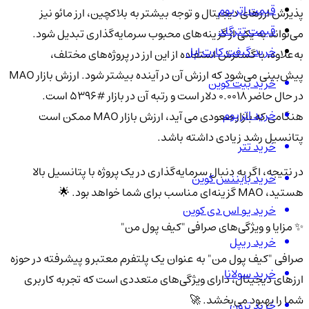
قیمت اتریوم
پذیرش ارزهای دیجیتال و توجه بیشتر به بلاکچین، ارز مائو نیز
قیمت تترگلد
می‌تواند به یکی از گزینه‌های محبوب سرمایه‌گذاری تبدیل شود.
خرید گیفت کارت اپل
به‌علاوه، با گسترش استفاده از این ارز در پروژه‌های مختلف،
پیش‌بینی می‌شود که ارزش آن در آینده بیشتر شود. ارزش بازار MAO
خرید بیت کوین
در حال حاضر 0.0018 دلار است و رتبه آن در بازار #5396 است.
خرید اتریوم
هنگامی که بازار صعودی می آید، ارزش بازار MAO ممکن است
پتانسیل رشد زیادی داشته باشد.
خرید تتر
در نتیجه، اگر به دنبال سرمایه‌گذاری در یک پروژه با پتانسیل بالا
خرید بایننس کوین
هستید، MAO گزینه‌ای مناسب برای شما خواهد بود. 🌟
خرید یو اس دی کوین
✨ مزایا و ویژگی‌های صرافی "کیف پول من"
خرید ریپل
صرافی "کیف پول من" به عنوان یک پلتفرم معتبر و پیشرفته در حوزه
خرید سولانا
ارزهای دیجیتال، دارای ویژگی‌های متعددی است که تجربه کاربری
شما را بهبود می‌بخشد. 🚀
خرید ترون