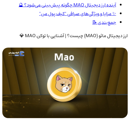
آینده ارز دیجیتال MAO چگونه پیش‌بینی می‌شود؟ 🔮
✨ مزایا و ویژگی‌های صرافی "کیف پول من"
جمع‌بندی 📝
ارز دیجیتال مائو (MAO) چیست؟ | آشنایی با توکن MAO 💎