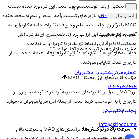
MAO بخشی از یک اکوسیستم پویا است. این در مورد خنده نیست.
دارای یک بازار
NFT
و بازی های کسب درآمد است. راتیم توسعه‌دهنده
ارسال نظر
MAO با برگزاری جلسات منظم و دریافت نظرات جامعه کاربران، به
طور مداوم به بهبود این ارز می‌پردازد. همچنین، آن‌ها در تلاش
آدرس دفتر مرکزی
هستند تا با برقراری ارتباط نزدیک‌تر با کاربران، به نیازها و
مشهد، بلوار هفتم تیر، مجتمع تجاری آرمیتاژ
خواسته‌های آن‌ها پاسخ دهند. این امر به ایجاد اعتماد و حمایت از
کاربران کمک شایانی می‌کند.
شماره مرکز پشتیبانی مشتریان
مزایا و کاربردهای ارز دیجیتال MAO 🌟
021-91098404
ارز MAO با مزایا و کاربردهای منحصربه‌فرد خود، توجه بسیاری از
کاربران را به خود جلب کرده است. از جمله این مزایا می‌توان به موارد
پست الکترونیکی
زیر اشاره کرد:
info@kifpool.me
سرعت بالا در تراکنش‌ها:
تراکنش‌های MAO با سرعت بالا و
هزینه‌های پایین انجام می‌شود که آن را برای استفاده‌های روزمره