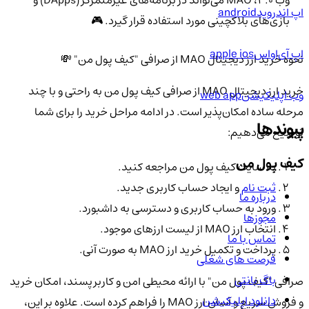
وب ۳.۰، MAO می‌تواند در برنامه‌های غیرمتمرکز (DApps) و
اپ اندروید
android
بازی‌های بلاکچینی مورد استفاده قرار گیرد. 🎮
اپ آی‌او‌اس
apple ios
نحوه خرید ارز دیجیتال MAO از صرافی "کیف پول من" 💸
خرید ارز دیجیتال MAO از صرافی کیف پول من به راحتی و با چند
وب اپلیکیشن
web app
مرحله ساده امکان‌پذیر است. در ادامه مراحل خرید را برای شما
پیوندها
توضیح می‌دهیم:
کیف پول من
به سایت کیف پول من مراجعه کنید.
ثبت نام
و ایجاد حساب کاربری جدید.
درباره ما
ورود به حساب کاربری و دسترسی به داشبورد.
مجوزها
انتخاب ارز MAO از لیست ارزهای موجود.
تماس با ما
پرداخت و تکمیل خرید ارز MAO به صورت آنی.
فرصت های شغلی
باگ بانتی
صرافی "کیف پول من" با ارائه محیطی امن و کاربرپسند، امکان خرید
دانلود اپلیکیشن
و فروش سریع و آسان ارز MAO را فراهم کرده است. علاوه بر این،