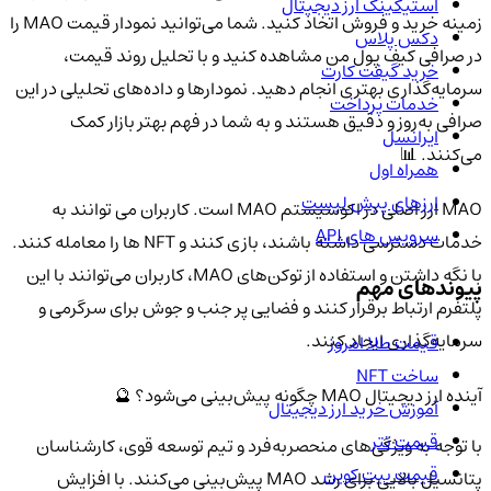
استیکینگ ارز دیجیتال
زمینه خرید و فروش اتخاذ کنید. شما می‌توانید نمودار قیمت MAO را
دکس پلاس
در صرافی کیف پول من مشاهده کنید و با تحلیل روند قیمت،
خرید گیفت کارت
سرمایه‌گذاری بهتری انجام دهید. نمودارها و داده‌های تحلیلی در این
خدمات پرداخت
صرافی به‌روز و دقیق هستند و به شما در فهم بهتر بازار کمک
ایرانسل
می‌کنند. 📊
همراه اول
ارزهای پیش لیست
MAO ارز اصلی در اکوسیستم MAO است. کاربران می توانند به
سرویس های API
خدمات دسترسی داشته باشند، بازی کنند و NFT ها را معامله کنند.
با نگه داشتن و استفاده از توکن‌های MAO، کاربران می‌توانند با این
پیوندهای مهم
پلتفرم ارتباط برقرار کنند و فضایی پر جنب و جوش برای سرگرمی و
سرمایه‌گذاری ایجاد کنند.
قیمت طلا امروز
ساخت NFT
آینده ارز دیجیتال MAO چگونه پیش‌بینی می‌شود؟ 🔮
آموزش خرید ارز دیجیتال
قیمت تتر
با توجه به ویژگی‌های منحصربه‌فرد و تیم توسعه قوی، کارشناسان
قیمت بیت کوین
پتانسیل بالایی برای رشد MAO پیش‌بینی می‌کنند. با افزایش