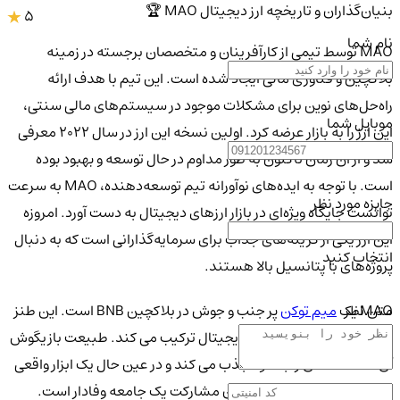
بنیان‌گذاران و تاریخچه ارز دیجیتال MAO 🏆
5
نام شما
MAO توسط تیمی از کارآفرینان و متخصصان برجسته در زمینه
بلاکچین و فناوری مالی ایجاد شده است. این تیم با هدف ارائه
راه‌حل‌های نوین برای مشکلات موجود در سیستم‌های مالی سنتی،
موبایل شما
این ارز را به بازار عرضه کرد. اولین نسخه این ارز در سال ۲۰۲۲ معرفی
شد و از آن زمان تاکنون به طور مداوم در حال توسعه و بهبود بوده
است. با توجه به ایده‌های نوآورانه تیم توسعه‌دهنده، MAO به سرعت
جایزه مورد نظر
توانست جایگاه ویژه‌ای در بازار ارزهای دیجیتال به دست آورد. امروزه
این ارز یکی از گزینه‌های جذاب برای سرمایه‌گذارانی است که به دنبال
انتخاب کنید
پروژه‌های با پتانسیل بالا هستند.
متن نظر
MAO یک
میم توکن
پر جنب و جوش در بلاکچین BNB است. این طنز
و نوآوری را در دنیای دارایی دیجیتال ترکیب می کند. طبیعت بازیگوش
آن علاقه مندان را به خود جذب می کند و در عین حال یک ابزار واقعی
را نیز ارائه می دهد که هدف آن مشارکت یک جامعه وفادار است.