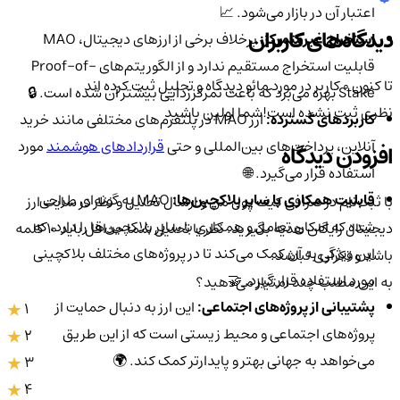
اعتبار آن در بازار می‌شود. 📈
دیدگاه‌های کاربران
استخراج غیرمتمرکز:
برخلاف برخی از ارزهای دیجیتال، MAO
قابلیت استخراج مستقیم ندارد و از الگوریتم‌های Proof-of-
تا کنون 0 کاربر در مورد
مائو
دیدگاه و تحلیل ثبت کرده اند
Stake بهره می‌برد که باعث تمرکززدایی بیشتر آن شده است. 🔒
نظری ثبت نشده است!
شما اولین باشید
کاربردهای گسترده:
ارز MAO در پلتفرم‌های مختلفی مانند خرید
آنلاین، پرداخت‌های بین‌المللی و حتی
قراردادهای هوشمند
مورد
افزودن دیدگاه
استفاده قرار می‌گیرد. 🌐
قابلیت همکاری با سایر بلاکچین‌ها:
MAO به گونه‌ای طراحی
با ثبت‌نام در صرافی کیف پول من و ارسال تحلیل و نظر در سایت ارز
شده که امکان تعامل و همکاری با سایر بلاکچین‌ها را دارد، که
دیجیتال رایگان هدیه بگیرید. نظر یا تحلیل شما حداقل باید ۱۰ کلمه
این ویژگی به آن کمک می‌کند تا در پروژه‌های مختلف بلاکچینی
باشد و تکراری نباشد.
مورد استفاده قرار گیرد. 🤝
به این مطلب چند امتیاز می‌دهید؟
پشتیبانی از پروژه‌های اجتماعی:
این ارز به دنبال حمایت از
1
پروژه‌های اجتماعی و محیط زیستی است که از این طریق
2
می‌خواهد به جهانی بهتر و پایدارتر کمک کند. 🌍
3
4