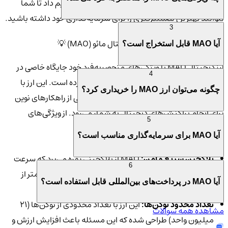
منحصربه‌فرد MAO، مزایا و آینده این ارز ارائه خواهیم داد تا شما
بتوانید بهترین تصمیم‌گیری را برای سرمایه‌گذاری خود داشته باشید.
3
ویژگی‌های منحصر به فرد ارز دیجیتال مائو (MAO) 💡
آیا MAO قابل استخراج است؟
ارز دیجیتال MAO با ویژگی‌های منحصربه‌فرد خود جایگاه خاصی در
4
بازار ارزهای دیجیتال و دنیای بلاکچین کسب کرده است. این ارز با
چگونه می‌توان ارز MAO را خریداری کرد؟
تمرکز بر سرعت، امنیت و هزینه‌های پایین، یکی از راهکارهای نوین
برای انجام تراکنش‌های دیجیتال به شمار می‌رود. از ویژگی‌های
5
برجسته آن می‌توان به موارد زیر اشاره کرد:
آیا MAO برای سرمایه‌گذاری مناسب است؟
بلاکچین سریع و امن:
MAO از بلاکچینی بهره می‌برد که سرعت
6
و امنیت بالایی دارد، به طوری که تراکنش‌های مالی در کمتر از
آیا MAO در پرداخت‌های بین‌المللی قابل استفاده است؟
چند ثانیه انجام می‌شود. 🚀
تعداد محدود توکن‌ها:
این ارز با تعداد محدودی از توکن‌ها (۲۱
مشاهده همه سوالات
میلیون واحد) طراحی شده که این مسئله باعث افزایش ارزش و