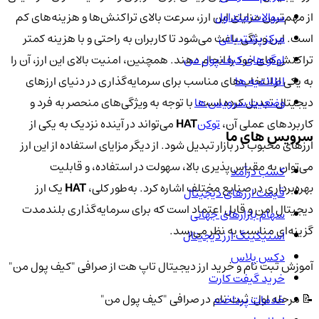
سوالات متداول
از مهم‌ترین مزایای این ارز، سرعت بالای تراکنش‌ها و هزینه‌های کم
مرکز پشتیبانی
است. این ویژگی باعث می‌شود تا کاربران به راحتی و با هزینه کمتر
لوگو های کیف پول من
تراکنش‌های خود را انجام دهند. همچنین، امنیت بالای این ارز، آن را
اطلاعیه ها
به یکی از انتخاب‌های مناسب برای سرمایه‌گذاری در دنیای ارزهای
وضعیت سرویس ها
دیجیتال تبدیل کرده است. با توجه به ویژگی‌های منحصر به فرد و
کاربردهای عملی آن،
توکن
HAT
می‌تواند در آینده نزدیک به یکی از
سرویس های ما
ارزهای محبوب در بازار تبدیل شود. از دیگر مزایای استفاده از این ارز
می‌توان به مقیاس‌پذیری بالا، سهولت در استفاده، و قابلیت
کسب درآمد
بهره‌برداری در صنایع مختلف اشاره کرد. به‌طور کلی،
HAT
یک ارز
قیمت ارزهای دیجیتال
دیجیتال امن و قابل اعتماد است که برای سرمایه‌گذاری بلندمدت
سهام بازارهای جهانی
گزینه‌ای مناسب به نظر می‌رسد.
استیکینگ ارز دیجیتال
دکس پلاس
آموزش ثبت نام و خرید ارز دیجیتال تاپ هت از صرافی "کیف پول من"
خرید گیفت کارت
📝 مرحله اول: ثبت نام در صرافی "کیف پول من"
خدمات پرداخت