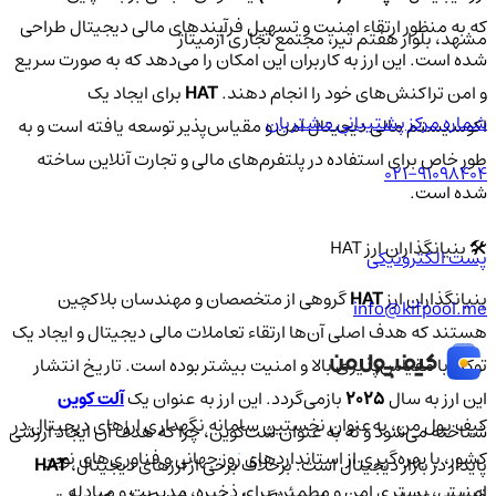
که به منظور ارتقاء امنیت و تسهیل فرآیندهای مالی دیجیتال طراحی
مشهد، بلوار هفتم تیر، مجتمع تجاری آرمیتاژ
شده است. این ارز به کاربران این امکان را می‌دهد که به صورت سریع
و امن تراکنش‌های خود را انجام دهند.
HAT
برای ایجاد یک
شماره مرکز پشتیبانی مشتریان
اکوسیستم مالی دیجیتال امن و مقیاس‌پذیر توسعه یافته است و به
طور خاص برای استفاده در پلتفرم‌های مالی و تجارت آنلاین ساخته
021-91098404
شده است.
🛠️ بنیانگذاران ارز HAT
پست الکترونیکی
بنیانگذاران ارز
HAT
گروهی از متخصصان و مهندسان بلاکچین
info@kifpool.me
هستند که هدف اصلی آن‌ها ارتقاء تعاملات مالی دیجیتال و ایجاد یک
توکن با مقیاس‌پذیری بالا و امنیت بیشتر بوده است. تاریخ انتشار
این ارز به سال
2025
بازمی‌گردد. این ارز به عنوان یک
آلت‌ کوین
کیف‌ پول من، به‌عنوان نخستین سامانه نگهداری ارزهای دیجیتال در
شناخته می‌شود و نه به عنوان شت‌کوین، چرا که هدف آن ایجاد ارزشی
کشور، با بهره‌گیری از استانداردهای روز جهانی و فناوری‌های نوین
پایدار در بازار دیجیتال است. برخلاف برخی از ارزهای دیجیتال،
HAT
امنیتی، بستری امن و مطمئن برای ذخیره، مدیریت و مبادله