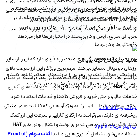
قابل استخراج نیست و این ویژگی باعث می‌شود که تمرکز بیشتری بر
رمزارزها فراهم کرده است. این سامانه با ارائه خدمات پیشرفته،
روی کاربردهای واقعی و عملی آن در دنیای دیجیتال باشد. تعداد کلی
نیازهای اشخاص حقیقی و حقوقی را در حوزه دادوستد و نگه‌داری
توکن‌های HAT محدود است و بر اساس برنامه‌ریزی‌های
رمزارزها برطرف می‌کند و با تکیه بر ساختارهای مدرن و به‌روز،
توسعه‌دهندگان، این تعداد به صورت تدریجی وارد بازار خواهد شد.
تجربه‌ای سریع، ایمن و کاربرپسند در اختیار آن‌ها قرار می‌دهد.
🔍 ویژگی‌ها و کاربردها
ارز دیجیتال
تاپ هت
ویژگی‌های منحصر به فردی دارد که آن را از سایر
دانلود اپلیکیشن کیف‌ پول من
ارزهای دیجیتال متمایز می‌کند. مهم‌ترین ویژگی این ارز سرعت بالای
اپلیکیشن صرافی کیف پول من را از مارکت‌های معتبر دانلود کنید و
تراکنش‌ها، امنیت بسیار بالا و قابلیت مقیاس‌پذیری است. در دنیای
به‌سادگی ارزهای دیجیتال را خرید، فروش و مدیریت کنید.
واقعی،
HAT
می‌تواند در صنایع مختلفی از جمله پرداخت‌های آنلاین،
خدمات مالی، و حتی خرید و فروش کالاها و خدمات استفاده شود.
بلاکچین‌های مرتبط با این ارز، به ویژه آن‌هایی که قابلیت‌های امنیتی
اپ اندروید
android
پیشرفته‌ای دارند، می‌توانند به ارتقای کارایی و سرعت این ارز کمک
کنند. الگوریتم‌های خاصی که برای تولید و انتقال توکن‌های
HAT
اپ آی‌او‌اس
apple ios
استفاده می‌شود، شامل فناوری‌هایی مانند
اثبات سهام (Proof of