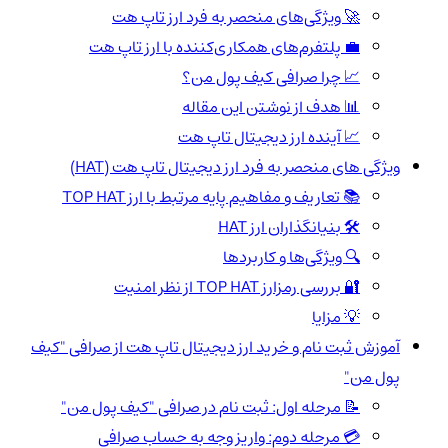
🚀 ویژگی‌های منحصر به فرد ارز تاپ هت
💼 پلتفرم‌های همکاری‌کننده با ارز تاپ هت
📈 چرا صرافی کیف پول من؟
📊 هدف از نوشتن این مقاله
📈 آینده ارز دیجیتال تاپ هت
ویژگی های منحصر به فرد ارز دیجیتال تاپ هت (HAT)
📚 تعاریف و مفاهیم پایه مرتبط با ارز TOP HAT
🛠️ بنیانگذاران ارز HAT
🔍 ویژگی‌ها و کاربردها
🔐 بررسی رمزارز TOP HAT از نظر امنیت
💡 مزایا
آموزش ثبت نام و خرید ارز دیجیتال تاپ هت از صرافی "کیف
پول من"
📝 مرحله اول: ثبت نام در صرافی "کیف پول من"
💳 مرحله دوم: واریز وجه به حساب صرافی