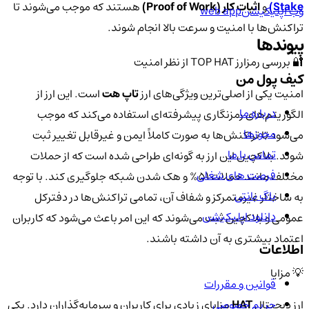
Stake)
و
اثبات کار (Proof of Work)
هستند که موجب می‌شوند تا
وب اپلیکیشن
web app
تراکنش‌ها با امنیت و سرعت بالا انجام شوند.
پیوندها
🔐 بررسی رمزارز TOP HAT از نظر امنیت
کیف پول من
امنیت یکی از اصلی‌ترین ویژگی‌های ارز
تاپ هت
است. این ارز از
درباره ما
الگوریتم‌های رمزنگاری پیشرفته‌ای استفاده می‌کند که موجب
مجوزها
می‌شود تا تراکنش‌ها به صورت کاملاً ایمن و غیرقابل تغییر ثبت
تماس با ما
شوند. بلاکچین این ارز به گونه‌ای طراحی شده است که از حملات
فرصت های شغلی
مختلف مانند حملات 51% و هک شدن شبکه جلوگیری کند. با توجه
باگ بانتی
به ساختار غیرمتمرکز و شفاف آن، تمامی تراکنش‌ها در دفترکل
دانلود اپلیکیشن
عمومی و بلاکچین ثبت می‌شوند که این امر باعث می‌شود که کاربران
اعتماد بیشتری به آن داشته باشند.
اطلاعات
💡 مزایا
قوانین و مقررات
حریم خصوصی
ارز دیجیتال
HAT
مزایای زیادی برای کاربران و سرمایه‌گذاران دارد. یکی