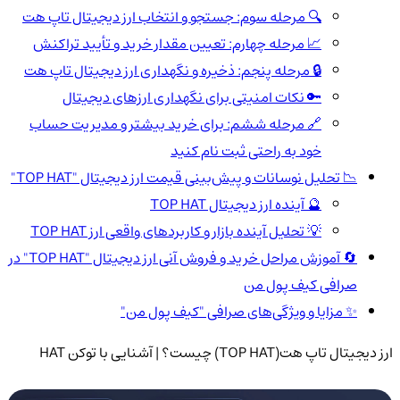
🔍 مرحله سوم: جستجو و انتخاب ارز دیجیتال تاپ هت
📈 مرحله چهارم: تعیین مقدار خرید و تأیید تراکنش
🔒 مرحله پنجم: ذخیره و نگهداری ارز دیجیتال تاپ هت
🔑 نکات امنیتی برای نگهداری ارزهای دیجیتال
🔗 مرحله ششم: برای خرید بیشتر و مدیریت حساب
خود به راحتی ثبت نام کنید
📉 تحلیل نوسانات و پیش‌بینی قیمت ارز دیجیتال "TOP HAT"
🔮 آینده ارز دیجیتال TOP HAT
💡 تحلیل آینده بازار و کاربردهای واقعی ارز TOP HAT
🔄 آموزش مراحل خرید و فروش آنی ارز دیجیتال "TOP HAT" در
صرافی کیف پول من
✨ مزایا و ویژگی‌های صرافی "کیف پول من"
ارز دیجیتال تاپ هت(TOP HAT) چیست؟ | آشنایی با توکن HAT