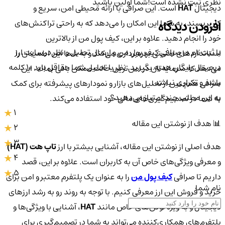
نظری ثبت نشده است!
شما اولین باشید
دیجیتال
HAT
است. این صرافی با ارائه محیطی امن، سریع و
کاربرپسند، به شما این امکان را می‌دهد که به راحتی تراکنش‌های
افزودن دیدگاه
خود را انجام دهید. علاوه بر این، کیف پول من از بالاترین
با ثبت‌نام در صرافی کیف پول من و ارسال تحلیل و نظر در سایت ارز
استانداردهای امنیتی بهره‌برداری می‌کند و به شما این اطمینان را
دیجیتال رایگان هدیه بگیرید. نظر یا تحلیل شما حداقل باید ۱۰ کلمه
می‌دهد که سرمایه‌تان در امن‌ترین حالت ممکن باقی بماند. این
باشد و تکراری نباشد.
صرافی همچنین از تحلیل‌های بازار و نمودارهای پیشرفته برای کمک
به این مطلب چند امتیاز می‌دهید؟
به شما در تصمیم‌گیری‌های مالی خود استفاده می‌کند.
1
📊 هدف از نوشتن این مقاله
2
3
هدف اصلی از نوشتن این مقاله، آشنایی بیشتر با ارز
تاپ هت (HAT)
4
و معرفی ویژگی‌های خاص آن به کاربران است. علاوه بر این، قصد
5
داریم تا صرافی
کیف پول من
را به عنوان یک پلتفرم معتبر و امن برای
نام شما
خرید و فروش این ارز معرفی کنیم. با توجه به روند رو به رشد ارزهای
دیجیتال و به ویژه توکن‌های خاص مانند
HAT
، آشنایی با ویژگی‌ها و
پلتفرم‌های همکاری‌کننده می‌تواند به شما در تصمیم‌گیری برای