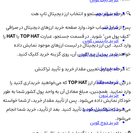
خرید اتریوم
🔍 مرحله سوم: جستجو و انتخاب ارز دیجیتال تاپ هت
خرید تتر
پس از شارژ حساب خود، وارد صفحه خرید ارزهای دیجیتال در صرافی
"کیف پول من" شوید. در قسمت جستجو، عبارت
TOP HAT
یا
HAT
را
خرید بایننس کوین
وارد کنید. این ارز دیجیتال در لیست ارزهای موجود نمایش داده
خواهد شد. پس از پیدا کردن آن، روی گزینه خرید کلیک کنید.
خرید یو اس دی کوین
خرید ریپل
📈 مرحله چهارم: تعیین مقدار خرید و تأیید تراکنش
خرید سولانا
در این مرحله، مقدار ارز
TOP HAT
که می‌خواهید خریداری کنید را
وارد نمایید. همچنین، مبلغ معادل آن به واحد پول کشور شما به طور
خرید ترون
خودکار نمایش داده می‌شود. پس از تأیید مقدار خرید، از شما خواسته
خرید هایپر لیکویید
می‌شود که تراکنش خود را تأیید کنید. بعد از تأیید، خرید شما انجام
می‌شود.
خرید دوج کوین