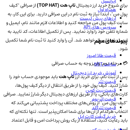
ایرانسل
برای شروع خرید ارز دیجیتال
تاپ هت (TOP HAT)
از صرافی "کیف
همراه اول
پول من"، ابتدا نیاز به ثبت نام در این صرافی دارید. برای این کار، به
ارزهای پیش لیست
سایت کیف پول من مراجعه کنید و اطلاعات لازم مانند نام، ایمیل و
سرویس های API
شماره تلفن خود را وارد نمایید. پس از تکمیل اطلاعات، کد تایید به
ایمیل شما ارسال خواهد شد. آن را وارد کنید تا ثبت نام شما تکمیل
پیوندهای مهم
شود.
قیمت طلا امروز
💳 مرحله دوم: واریز وجه به حساب صرافی
ساخت NFT
آموزش خرید ارز دیجیتال
پس از ثبت نام، برای خرید ارز
تاپ هت
باید موجودی حساب خود را
قیمت تتر
شارژ کنید. کیف پول خود را از طریق انتقال از دیگر کیف پول‌ها،
قیمت بیت کوین
کارت‌های بانکی، یا از طریق ارزهای دیجیتال دیگر شارژ نمایید. صرافی
قیمت اتریوم
"کیف پول من" از روش‌های مختلف پرداخت پشتیبانی می‌کند که
قیمت تترگلد
انتخاب هرکدام از آن‌ها برای شما امکان‌پذیر است. تنها نکته‌ای که
خرید گیفت کارت اپل
باید رعایت کنید، استفاده از یک روش پرداخت امن و قابل اعتماد
است.
خرید بیت کوین