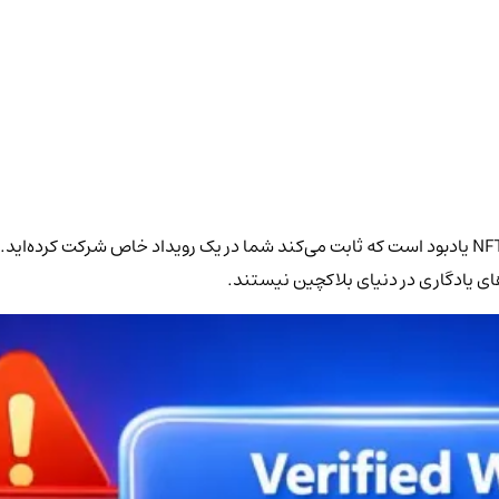
پروتکل اثبات حضور (POAP) در ساده‌ترین حالت، یک نشان دیجیتال یا NFT یادبود است که ثابت می‌کند شما در
 یادگاری در دنیای بلاکچین نیستند.