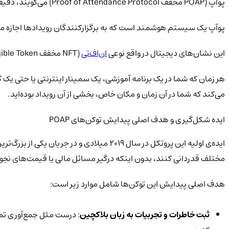
پوآپ (POAP مخفف Proof of Attendance Protocol) می‌گویند، دقیقا همین کار را در فضای دیجیتال انجام می‌دهد.
پوآپ یک سیستم هوشمند است که به برگزارکنندگان رویدادها اجازه م
این نشان‌های دیجیتال در واقع نوعی
ان‌اف‌تی
(NFT مخفف Non-Fungible Token یا توکن غیرقابل تعویض؛ دارایی دیجیتال منحصربه‌فردی که روی بلاکچین ثبت می‌شود و قابل کپی‌برداری نیست) هستند.
هر زمان که شما در یک برنامه آموزشی، یک سمینار اینترنتی یا حتی ی
می‌کند که شما در آن زمان و مکان خاص، بخشی از آن رویداد بوده‌اید.
ایده شکل‌گیری و هدف اصلی پیدایش توکن‌های POAP
ایده‌ی اولیه این پروتکل در سال 2019 میلا
مختلف قدردانی کنند، بدون اینکه درگیر مسائل مالی یا قیمت‌های نجوم
هدف اصلی پیدایش این توکن‌ها شامل موارد زیر است:
ثبت خاطرات و تجربیات به زبان بلاکچین
: درست مثل جمع‌آوری تمبر