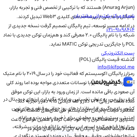
(Anurag Arjun) هستند که با ترکیبی از تخصص فنی و تجربه بازار،
شماره مرکز پشتیبانی مشتریان
پالیگان را به یکی از زیرساخت‌های کلیدی Web۳ تبدیل کردند.
در ادامه مسیر توسعه، تیم پالیگان تصمیم گرفت نسخه جدیدی از
021-91098404
شبکه را با نام پالیگان ۲.۰ معرفی کند و هم‌زمان توکن جدیدی با نماد
POL را جایگزین تدریجی توکن MATIC نماید.
پست الکترونیکی
گذشته قیمت پالیگان (POL)
info@kifpool.me
رمزارز پالیگان اکوسیستم که فعالیت خود را در سال ۲۰۱۹ با نام متیک
آغاز کرد، در طول مسیر با نوسانات متعددی مواجه بوده اما روند کلی
آن صعودی باقی مانده است. از زمان ورود به بازار، این توکن موفق
کیف‌ پول من، به‌عنوان نخستین سامانه نگهداری ارزهای دیجیتال در
شده سقف تاریخی ۱,۲۹ دلار و کف قیمتی ۰,۱۵ دلار را تجربه کند.
کشور، با بهره‌گیری از استانداردهای روز جهانی و فناوری‌های نوین
عملکرد قیمت پالیگان اکوسیستم طی سال‌های گذشته، توجه
امنیتی، بستری امن و مطمئن برای ذخیره، مدیریت و مبادله
بسیاری از معامله‌گران را به خود جلب کرده و همین موضوع باعث
رمزارزها فراهم کرده است. این سامانه با ارائه خدمات پیشرفته،
شده قیمت لحظه‌ای پالیگان به یکی از معیارهای مهم در
نیازهای اشخاص حقیقی و حقوقی را در حوزه دادوستد و نگه‌داری