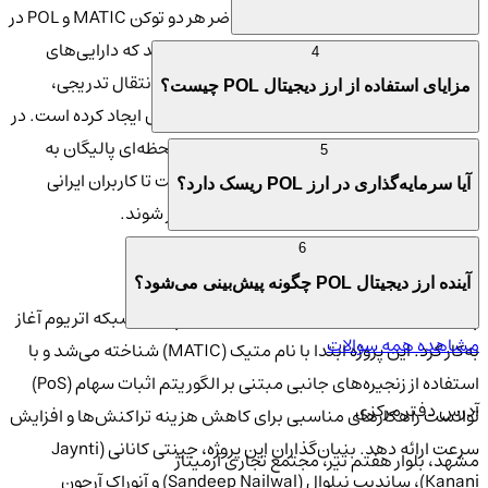
به‌صورت رسمی عرضه شد. در حال حاضر هر دو توکن MATIC و POL در
بازار در گردش هستند و کاربران این امکان را دارند که دارایی‌های
4
قبلی خود را به ارز جدید تبدیل کنند. این فرآیند انتقال تدریجی،
مزایای استفاده از ارز دیجیتال POL چیست؟
فرصت‌هایی برای تنوع در استراتژی خرید و فروش ایجاد کرده است. در
صرافی کیف پول من، امکان مشاهده قیمت لحظه‌ای پالیگان به
5
تومان و دلار در کنار ابزارهای تحلیلی فراهم است تا کاربران ایرانی
آیا سرمایه‌گذاری در ارز POL ریسک دارد؟
بتوانند بدون واسطه و با دقت بالا وارد این بازار شوند.
6
تاریخچه پالیگان (POL)
آینده ارز دیجیتال POL چگونه پیش‌بینی می‌شود؟
پالیگان در سال ۲۰۱۷ با هدف بهبود مقیاس‌ پذیری شبکه اتریوم آغاز
مشاهده همه سوالات
به‌کار کرد. این پروژه ابتدا با نام متیک (MATIC) شناخته می‌شد و با
استفاده از زنجیره‌های جانبی مبتنی بر الگوریتم اثبات سهام (PoS)
آدرس دفتر مرکزی
توانست راهکارهای مناسبی برای کاهش هزینه تراکنش‌ها و افزایش
سرعت ارائه دهد. بنیان‌گذاران این پروژه، جینتی کانانی (Jaynti
مشهد، بلوار هفتم تیر، مجتمع تجاری آرمیتاژ
Kanani)، ساندیپ نیلوال (Sandeep Nailwal) و آنوراک آرجون