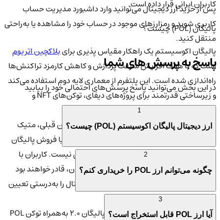
کاربران ایرانی قرار داده است.
پس از خرید ارز دیجیتال می‌توانید وارد داشبورد مدیریت حساب
کاربری شوید و رمزارزهای موجود در حساب خود را مشاهده یا به‌راحتی
پالیگان (POL) چیست؟
منتقل کنید.
پالیگان اکوسیستم یک راهکار مقیاس‌ پذیری برای
بلاکچین اتریوم
پاسخ به پرسش های شما
است که با هدف افزایش سرعت پردازش و کاهش کارمزد تراکنش‌ها
راه‌اندازی شده است. این پلتفرم از معماری لایه دوم استفاده می‌کند
در این بخش می‌توانید پاسخ پرسش‌های احتمالی خود را بیابید
و زیرساختی قدرتمند برای پروژه‌های دیفای، توکن‌های NFT و
اپلیکیشن‌های غیرمتمرکز فراهم کرده است.
1
توکن بومی این شبکه، POL نام دارد و جایگزین توکن قبلی، متیک
ارز دیجیتال پالیگان اکوسیستم (POL) چیست؟
(MATIC)، شده است. تصمیم‌ گیری در مورد خرید یا فروش پالیگان
اکوسیستم تنها با اتکا به قیمت لحظه‌ای کافی نیست. کاربران با
2
تحلیل روند بازار و بررسی قیمت لحظه‌ای پالیگان، قادر خواهند بود
چگونه می‌توانم ارز POL را خریداری کنم؟
زمان مناسب برای خرید یا فروش این ارز دیجیتال را به‌درستی تعیین
کنند.
3
در تاریخ آگوست ۲۰۲۴، نسخه جدید پالیگان ۲.۰ به‌همراه توکن POL
آیا ارز POL قابل استخراج است؟