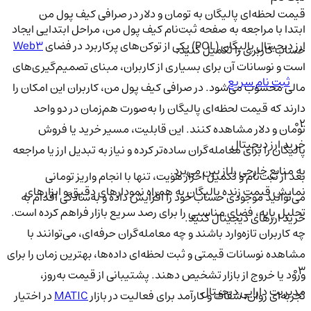
قیمت لحظه‌ای پالیگان به تومان و دلار در صرافی کیف پول من
ابتدا با مراجعه به صفحه ثبت‌نام کیف‌ پول من، مراحل ابتدایی ایجاد
ارز دیجیتال پالیگان (
POL
) یکی از توکن‌های پرکاربرد در فضای
Web۳
حساب کاربری را تکمیل کنید.
است و نوسانات آن برای بسیاری از کاربران، مبنای تصمیم‌گیری‌های
ثبت نام سریع
مالی محسوب می‌شود. در صرافی کیف پول من، کاربران این امکان را
دارند که قیمت لحظه‌ای پالیگان را به‌صورت هم‌زمان در دو واحد
02
تومان و دلار مشاهده کنند. این قابلیت، مسیر خرید یا فروش
خرید ارز دیجیتال
پالیگان را برای معامله‌گران ساده‌تر کرده و نیاز به تبدیل ارز یا مراجعه
به منابع خارجی را از بین می‌برد.
بعد از ثبت‌نام و تکمیل احراز هویت، تنها با انجام واریز تومانی
نمایش قیمت زنده پالیگان به همراه نمودارهای دقیق و ابزارهای
می‌توانید موجودی حساب خود را افزایش داده و به‌سادگی اقدام به
تحلیل پایه، فضای مناسبی را برای رصد سریع بازار فراهم کرده است.
خرید ارزهای دیجیتال کنید.
چه کاربران تازه‌وارد باشند و چه معامله‌گران حرفه‌ای، می‌توانند با
مشاهده نوسانات قیمتی و ثبت لحظه‌ای داده‌ها، بهترین زمان را برای
03
ورود یا خروج از بازار تشخیص دهند. پشتیبانی از قیمت به‌روز،
مدیریت دارایی دیجیتال
تجربه‌ای روان، شفاف و کارآمد برای فعالیت در بازار
MATIC
در اختیار