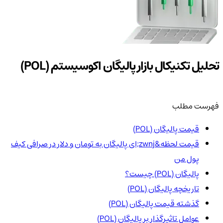
تحلیل تکنیکال بازار پالیگان اکوسیستم (POL)
فهرست مطلب
قیمت پالیگان (POL)
قیمت لحظه&zwnj;ای پالیگان به تومان و دلار در صرافی کیف
پول من
پالیگان (POL) چیست؟
تاریخچه پالیگان (POL)
گذشته قیمت پالیگان (POL)
عوامل تاثیرگذار بر پالیگان (POL)