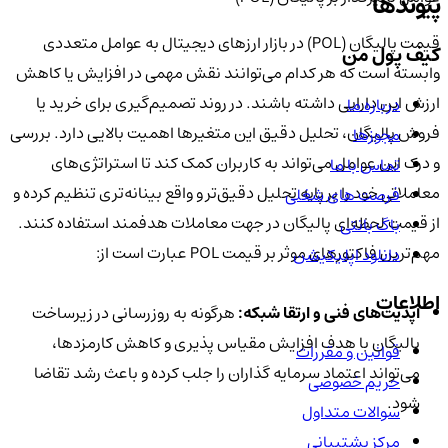
پیوندها
قیمت پالیگان (POL) در بازار ارزهای دیجیتال به عوامل متعددی
کیف پول من
وابسته است که هر کدام می‌توانند نقش مهمی در افزایش یا کاهش
ارزش این دارایی داشته باشند. در روند تصمیم‌گیری برای خرید یا
درباره ما
فروش پالیگان، تحلیل دقیق این متغیرها اهمیت بالایی دارد. بررسی
مجوزها
و درک این عوامل می‌تواند به کاربران کمک کند تا استراتژی‌های
تماس با ما
معاملاتی خود را بر پایه تحلیل دقیق‌تر و واقع‌ بینانه‌تری تنظیم کرده و
فرصت های شغلی
از قیمت لحظه‌ای پالیگان در جهت معاملات هدفمند استفاده کنند.
باگ بانتی
مهم‌ترین فاکتورهای موثر بر قیمت POL عبارت‌ است از:
دانلود اپلیکیشن
اطلاعات
آپدیت‌های فنی و ارتقا شبکه:
هرگونه به‌ روزرسانی در زیرساخت
پالیگان با هدف افزایش مقیاس‌ پذیری و کاهش کارمزدها،
قوانین و مقررات
می‌تواند اعتماد سرمایه‌ گذاران را جلب کرده و باعث رشد تقاضا
حریم خصوصی
شود.
سوالات متداول
مرکز پشتیبانی