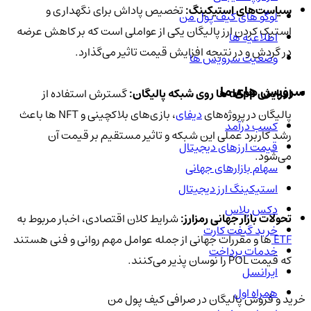
سیاست‌های استیکینگ:
تخصیص پاداش برای نگهداری و
لوگو های کیف پول من
استیک کردن ارز پالیگان یکی از عواملی است که بر کاهش عرضه
اطلاعیه ها
در گردش و در نتیجه افزایش قیمت تاثیر می‌گذارد.
وضعیت سرویس ها
سرویس های ما
افزایش dApp ها روی شبکه پالیگان:
گسترش استفاده از
پالیگان در پروژه‌های
دیفای
، بازی‌های بلاکچینی و NFT ها باعث
کسب درآمد
رشد کاربرد عملی این شبکه و تاثیر مستقیم بر قیمت آن
قیمت ارزهای دیجیتال
می‌شود.
سهام بازارهای جهانی
استیکینگ ارز دیجیتال
دکس پلاس
تحولات بازار جهانی رمزارز:
شرایط کلان اقتصادی، اخبار مربوط به
خرید گیفت کارت
ETF
ها و مقررات جهانی از جمله عوامل مهم روانی و فنی هستند
خدمات پرداخت
که قیمت POL را نوسان‌ پذیر می‌کنند.
ایرانسل
همراه اول
خرید و فروش پالیگان در صرافی کیف پول من