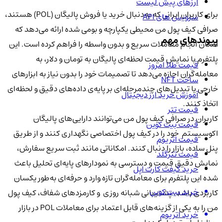
ارزهای پیش لیست
برای کاربران ایرانی که به‌دنبال خرید یا فروش پالیگان (POL) هستند،
سرویس های API
صرافی کیف پول من محیطی یکپارچه و بومی‌ شده ارائه می‌دهد که
پیوندهای مهم
امکان انجام معاملات سریع و بدون واسطه را فراهم کرده است. این
پلتفرم با نمایش قیمت لحظه‌ای پالیگان به تومان و دلار، به
قیمت طلا امروز
معامله‌گران اجازه می‌دهد تا تصمیمات خود را بدون نیاز به ابزارهای
ساخت NFT
خارجی یا تبدیل‌های چندمرحله‌ای بر پایه‌ی داده‌های دقیق و لحظه‌ای
آموزش خرید ارز دیجیتال
اتخاذ کنند.
قیمت تتر
کاربران در صرافی کیف پول من می‌توانند دارایی‌های پالیگان
قیمت بیت کوین
اکوسیستم خود را در کیف پول اختصاصی نگهداری کنند و از طریق
قیمت اتریوم
پنل ساده، بازار را دنبال کنند. امکاناتی مانند ثبت سریع سفارش،
قیمت تترگلد
نمایش دقیق قیمت و دسترسی به نمودارهای پایه‌ای تحلیل باعث
خرید گیفت کارت اپل
شده این پلتفرم برای معامله‌گران تازه‌ وارد و حرفه‌ای به‌طور یکسان
خرید بیت کوین
کاربردی باشد. پشتیبانی شبانه‌ روزی و کارمزدهای شفاف، کیف پول
من را به یکی از گزینه‌های قابل‌ اعتماد برای معاملات POL در بازار
خرید اتریوم