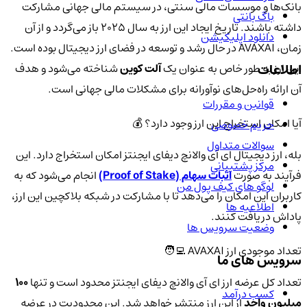
بانک‌ها و موسسات مالی سنتی، در سیستم مالی جهانی مشارکت
باگ بانتی
داشته باشند. تاریخ ایجاد این ارز به سال 2025 باز می‌گردد و از آن
دانلود اپلیکیشن
زمان، AVAXAI در حال رشد و توسعه در فضای ارز دیجیتال بوده است.
اطلاعات
این ارز به طور خاص به عنوان یک
آلت کوین
شناخته می‌شود و هدف
آن ارائه راه‌حل‌های نوآورانه برای مشکلات مالی جهانی است.
قوانین و مقررات
آیا امکان استخراج این ارز وجود دارد؟ 💰
حریم خصوصی
سوالات متداول
بله، ارز دیجیتال ای آی والانچ دیفای ایجنتز امکان استخراج دارد. این
مرکز پشتیبانی
فرآیند به صورت
اثبات سهام (Proof of Stake)
انجام می‌شود که به
لوگو های کیف پول من
کاربران این امکان را می‌دهد تا با مشارکت در شبکه بلاکچین این ارز،
اطلاعیه ها
پاداش دریافت کنند.
وضعیت سرویس ها
تعداد موجودی ارز AVAXAI 🧑‍💻
سرویس های ما
تعداد کل عرضه ارز ای آی والانچ دیفای ایجنتز محدود است و تنها
100
کسب درآمد
میلیون واحد
از این ارز منتشر خواهد شد. این محدودیت در عرضه