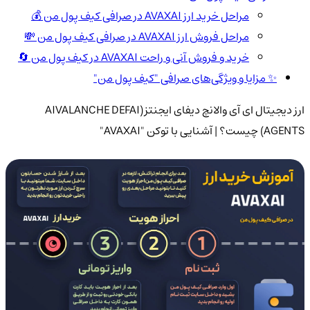
مراحل خرید ارز AVAXAI در صرافی کیف پول من 💰
مراحل فروش ارز AVAXAI در صرافی کیف پول من 💸
خرید و فروش آنی و راحت AVAXAI در کیف پول من 🔄
✨ مزایا و ویژگی‌های صرافی "کیف پول من"
ارز دیجیتال ای آی والانچ دیفای ایجنتز(AIVALANCHE DEFAI
AGENTS) چیست؟ | آشنایی با توکن "AVAXAI"