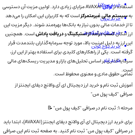
خرید سولانا
استفاده از
توکن
AVAXAI مزایای زیادی دارد. اولین مزیت آن دسترسی
به
سیستم مالی غیرمتمرکز
است که به کاربران این امکان را می‌دهد
خرید ترون
تا از خدمات مالی بدون نیاز به بانک‌ها بهره‌مند شوند. دیگر مزیت این
خرید هایپر لیکویید
ارز امکان
کسب درآمد از استیکینگ
و
دریافت پاداش
است. همچنین
این ارز به دلیل امنیت بالا، مورد توجه سرمایه‌گذاران بلندمدت قرار
خرید دوج کوین
گرفته است. یکی از راهکارهای کلیدی برای استفاده بهتر از این ارز،
خرید لئو
سرمایه‌گذاری بر اساس تحلیل‌های بازار و مدیریت ریسک‌های مالی
است.
تمامی حقوق مادی و معنوی محفوظ است.
آموزش ثبت نام و خرید ارز دیجیتال ای آی والانچ دیفای ایجنتز از
صرافی "کیف پول من"
مرحله 1: ثبت نام در صرافی "کیف پول من" 📝
برای خرید ارز دیجیتال ای آی والانچ دیفای ایجنتز (AVAXAI)، ابتدا باید
در صرافی "کیف پول من" ثبت نام کنید. به صفحه ثبت نام این صرافی