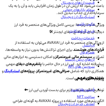
قیمت ارزهای دیجیتال
باعث می‌شود که ارزش آن در طول زمان افزایش یابد و آن را به یک
سهام بازارهای جهانی
سرمایه‌گذاری جذاب تبدیل کند.
استیکینگ ارز دیجیتال
دکس پلاس
ویژگی‌ها و کاربردها: بررسی کامل ویژگی‌های منحصر به فرد ارز
خرید گیفت کارت
دیجیتال ای آی والانچ دیفای ایجنتز 🛠️
خدمات پرداخت
از ویژگی‌های منحصر به فرد ارز AVAXAI می‌توان به استفاده از
ایرانسل
قراردادهای هوشمند
برای اجرای تراکنش‌ها بدون نیاز به واسطه‌ها،
همراه اول
تمرکز بر
سیستم مالی غیرمتمرکز
و امکان دسترسی به ابزارهای مالی
ارزهای پیش لیست
پیشرفته اشاره کرد. این ارز در حال حاضر با
پلتفرم‌های دیفای
مهمی
سرویس های API
همکاری دارد که شامل
صرافی‌های غیرمتمرکز
،
پروژه‌های
استیکینگ
و
پیوندهای مهم
پلتفرم‌های وام‌دهی
است.
قیمت طلا امروز
توضیح الگوریتم‌های لازم برای بدست آوردن این ارز 🔑
ساخت NFT
الگوریتم‌های مورد استفاده در پروژه AVAXAI به گونه‌ای طراحی
آموزش خرید ارز دیجیتال