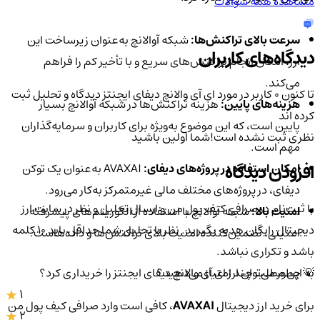
مشاهده همه سوالات
سرعت بالای تراکنش‌ها:
شبکه آوالانچ به‌عنوان زیرساخت این
دیدگاه‌های کاربران
ارز، امکان انجام تراکنش‌های سریع و با تأخیر کم را فراهم
می‌کند.
تا کنون 0 کاربر در مورد
ای آی والانچ دیفای ایجنتز
دیدگاه و تحلیل ثبت
هزینه‌های پایین:
هزینه تراکنش‌ها در شبکه آوالانچ بسیار
کرده اند
پایین است، که این موضوع به‌ویژه برای کاربران و سرمایه‌گذاران
نظری ثبت نشده است!
شما اولین باشید
مهم است.
افزودن دیدگاه
امکان استفاده در پروژه‌های دیفای:
AVAXAI به‌عنوان یک توکن
دیفای، در پروژه‌های مختلف مالی غیرمتمرکز به‌کار می‌رود.
با ثبت‌نام در صرافی کیف پول من و ارسال تحلیل و نظر در سایت ارز
امنیت بالا:
شبکه آوالانچ با استفاده از الگوریتم‌های پیشرفته
دیجیتال رایگان هدیه بگیرید. نظر یا تحلیل شما حداقل باید ۱۰ کلمه
امنیتی، تضمین‌کننده امنیت بالای تراکنش‌ها و داده‌هاست.
باشد و تکراری نباشد.
به این مطلب چند امتیاز می‌دهید؟
💡 چطور می‌توان ارز ای آی والانچ دیفای ایجنتز را خریداری کرد؟
1
برای خرید ارز دیجیتال
AVAXAI
، کافی است وارد صرافی کیف پول من
2