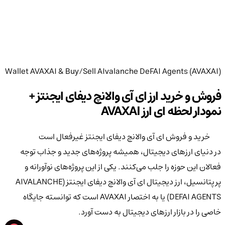
Wallet AVAXAI & Buy/Sell AIvalanche DeFAI Agents (AVAXAI)
فروش و خرید ارز ای آی والانچ دیفای ایجنتز +
نمودار لحظه ای ارز AVAXAI
خرید و فروش ای آی والانچ دیفای ایجنتز غیرفعال است
در دنیای ارزهای دیجیتال، همیشه پروژه‌های جدید و جذاب توجه
فعالان این حوزه را جلب می‌کنند. یکی از این پروژه‌های نوآورانه و
پرپتانسیل، ارز دیجیتال ای آی والانچ دیفای ایجنتز (AIVALANCHE
DEFAI AGENTS) یا به اختصار AVAXAI است که توانسته جایگاه
خاصی را در بازار ارزهای دیجیتال به دست آورد.