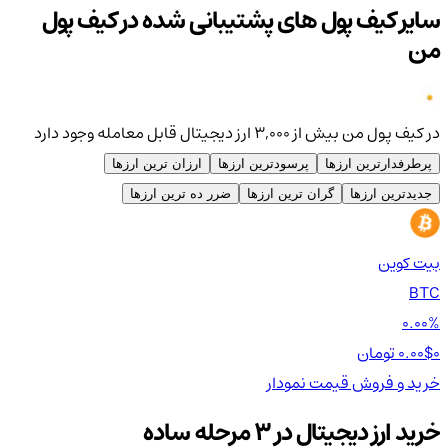
سایر کیف پول های پشتیبانی شده در کیف پول
من
در کیف پول من بیش از ۳,۰۰۰ ارز دیجیتال قابل معامله وجود دارد
پرطرفدارترین ارزها
پرسودترین ارزها
ارزان ترین ارزها
جدیدترین ارزها
گران ترین ارزها
ضرر ده ترین ارزها
بیت کوین
اتر
TH
BTC
00%
0.00%
0 تومان
0.00$
0 تومان
0$
خرید و فروش
قیمت
نمودار
خر
خرید ارز دیجیتال در 3 مرحله ساده