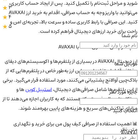
شوید و مراحل ثبت‌نام را تکمیل کنید. پس از ایجاد حساب کاربری،
3
می‌توانید با واریز وجه به حساب صرافی، اقدام به خرید ارز AVAXAI
4
کنید. این صرافی با رابط کاربری ساده و سرعت بالا، تجربه‌ای امن و
5
راحت برای خرید ارزهای دیجیتال فراهم کرده است.
نام شما
📈 پلتفرم‌های همکاری‌کننده با AVAXAI
ارز دیجیتال AVAXAI در بسیاری از پلتفرم‌ها و اکوسیستم‌های دیفای
موبایل شما
مختلف قابل استفاده است. این ارز به‌طور خاص در پلتفرم‌هایی که از
بلاک‌چین آوالانچ پشتیبانی می‌کنند، مورد استفاده قرار می‌گیرد. برخی
از این پلتفرم‌ها شامل صرافی‌های دیجیتال،
استیبل کوین‌
ها و
جایزه مورد نظر
پروتکل‌های مالی غیرمتمرکز هستند که به کاربران اجازه می‌دهند تا از
مزایای تراکنش‌های سریع و هزینه‌های پایین بهره‌مند شوند.
انتخاب کنید
📊 اهمیت استفاده از صرافی کیف پول من برای خرید و نگهداری
متن نظر
AVAXAI