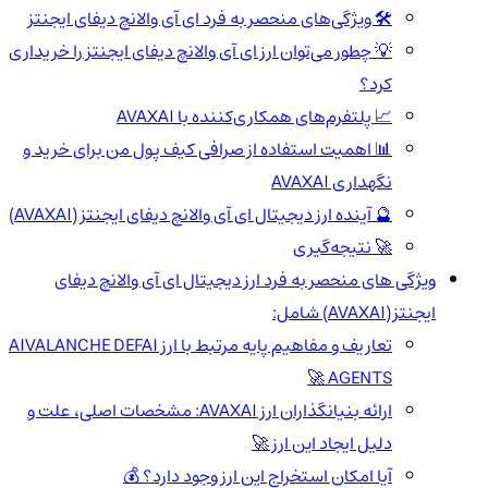
🛠️ ویژگی‌های منحصر به فرد ای آی والانچ دیفای ایجنتز
💡 چطور می‌توان ارز ای آی والانچ دیفای ایجنتز را خریداری
کرد؟
📈 پلتفرم‌های همکاری‌کننده با AVAXAI
📊 اهمیت استفاده از صرافی کیف پول من برای خرید و
نگهداری AVAXAI
🔮 آینده ارز دیجیتال ای آی والانچ دیفای ایجنتز (AVAXAI)
🚀 نتیجه‌گیری
ویژگی های منحصر به فرد ارز دیجیتال ای آی والانچ دیفای
ایجنتز(AVAXAI) شامل:
تعاریف و مفاهیم پایه مرتبط با ارز AIVALANCHE DEFAI
AGENTS 🚀
ارائه بنیانگذاران ارز AVAXAI: مشخصات اصلی، علت و
دلیل ایجاد این ارز 🚀
آیا امکان استخراج این ارز وجود دارد؟ 💰