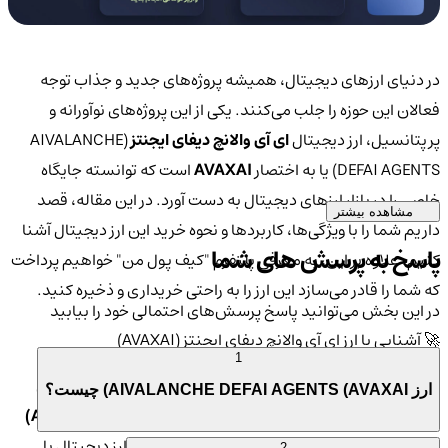
در دنیای ارزهای دیجیتال، همیشه پروژه‌های جدید و جذاب توجه
فعالان این حوزه را جلب می‌کنند. یکی از این پروژه‌های نوآورانه و
پرپتانسیل، ارز دیجیتال
ای آی والانچ دیفای ایجنتز
(AIVALANCHE
DEFAI AGENTS) یا به اختصار
AVAXAI
است که توانسته جایگاه
خاصی را در بازار ارزهای دیجیتال به دست آورد. در این مقاله، قصد
مشاهده بیشتر
داریم شما را با ویژگی‌ها، کاربردها و نحوه خرید این ارز دیجیتال آشنا
پاسخ به پرسش های شما
کنیم. علاوه بر این، به معرفی پلتفرم "کیف پول من" خواهیم پرداخت
که شما را قادر می‌سازد این ارز را به راحتی خریداری و ذخیره کنید.
در این بخش می‌توانید پاسخ پرسش‌های احتمالی خود را بیابید
🚀 آشنایی با ارز ای آی والانچ دیفای ایجنتز (AVAXAI)
1
ای آی والانچ دیفای ایجنتز (AVAXAI)
یک پروژه پیشرفته در دنیای
ارز AIVALANCHE DEFAI AGENTS (AVAXAI) چیست؟
DeFi
(مالی غیرمتمرکز) است که از بلاک‌چین
آوالانچ (Avalanche)
برای ارائه راهکارهای نوآورانه مالی بهره می‌برد. این ارز دیجیتال با
2