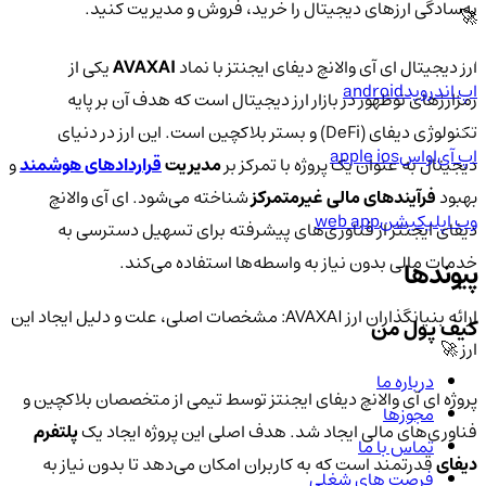
به‌سادگی ارزهای دیجیتال را خرید، فروش و مدیریت کنید.
🚀
ارز دیجیتال ای آی والانچ دیفای ایجنتز با نماد
AVAXAI
یکی از
اپ اندروید
android
رمزارزهای نوظهور در بازار ارز دیجیتال است که هدف آن بر پایه
تکنولوژی دیفای (DeFi) و بستر بلاکچین است. این ارز در دنیای
اپ آی‌او‌اس
apple ios
دیجیتال به عنوان یک پروژه با تمرکز بر
مدیریت
قراردادهای هوشمند
و
بهبود
فرآیندهای مالی غیرمتمرکز
شناخته می‌شود. ای آی والانچ
وب اپلیکیشن
web app
دیفای ایجنتز از فناوری‌های پیشرفته برای تسهیل دسترسی به
خدمات مالی بدون نیاز به واسطه‌ها استفاده می‌کند.
پیوندها
ارائه بنیانگذاران ارز AVAXAI: مشخصات اصلی، علت و دلیل ایجاد این
کیف پول من
ارز 🚀
درباره ما
پروژه ای آی والانچ دیفای ایجنتز توسط تیمی از متخصصان بلاکچین و
مجوزها
فناوری‌های مالی ایجاد شد. هدف اصلی این پروژه ایجاد یک
پلتفرم
تماس با ما
دیفای
قدرتمند است که به کاربران امکان می‌دهد تا بدون نیاز به
فرصت های شغلی