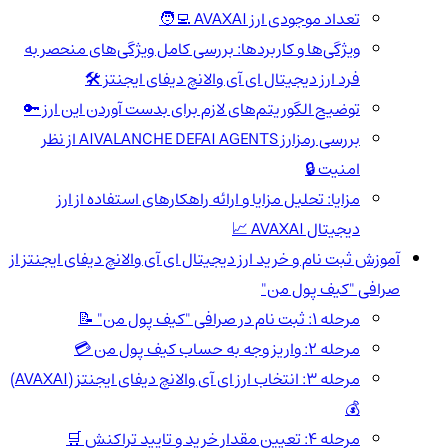
تعداد موجودی ارز AVAXAI 🧑‍💻
ویژگی‌ها و کاربردها: بررسی کامل ویژگی‌های منحصر به
فرد ارز دیجیتال ای آی والانچ دیفای ایجنتز 🛠️
توضیح الگوریتم‌های لازم برای بدست آوردن این ارز 🔑
بررسی رمزارز AIVALANCHE DEFAI AGENTS از نظر
امنیت 🔒
مزایا: تحلیل مزایا و ارائه راهکارهای استفاده از ارز
دیجیتال AVAXAI 📈
آموزش ثبت نام و خرید ارز دیجیتال ای آی والانچ دیفای ایجنتز از
صرافی "کیف پول من"
مرحله 1: ثبت نام در صرافی "کیف پول من" 📝
مرحله 2: واریز وجه به حساب کیف پول من 💳
مرحله 3: انتخاب ارز ای آی والانچ دیفای ایجنتز (AVAXAI)
💰
مرحله 4: تعیین مقدار خرید و تایید تراکنش 🛒