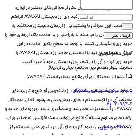
صرافی کیف پول من به‌عنوان یکی از صرافی‌های معتبر در ایران،
امکانات ویژه‌ای برای خرید و نگهداری ارز دیجیتال AVAXAI فراهم
کرده است. این صرافی با پشتیبانی از ارزهای دیجیتال مختلف، به
کاربران این امکان را می‌دهد تا به‌راحتی و با امنیت بالا، ارزهای خود را
ارسال نظر
خریداری و نگهداری کنند. با توجه به سطح بالای امنیت در این
صرافی، شما می‌توانید با اطمینان خاطر ارز دیجیتال AVAXAI را
آدرس دفتر مرکزی
خریداری کرده و آن را در کیف پول دیجیتال خود ذخیره کنید.
مشهد، بلوار هفتم تیر، مجتمع تجاری آرمیتاژ
🔮 آینده ارز دیجیتال ای آی والانچ دیفای ایجنتز (AVAXAI)
شماره مرکز پشتیبانی مشتریان
با توجه به رشد روزافزون استفاده از بلاک‌چین آوالانچ و کاربردهای
مختلف آن در اکوسیستم دیفای، پیش‌بینی می‌شود که ارز دیجیتال
021-91098404
AVAXAI در آینده نیز شاهد رشد چشمگیری باشد. پروژه‌های جدید و
ارتقاء‌های مداوم شبکه آوالانچ می‌تواند باعث افزایش تقاضا برای ارز
AVAXAI و همچنین بهبود کاربردهای آن در دنیای مالی غیرمتمرکز
پست الکترونیکی