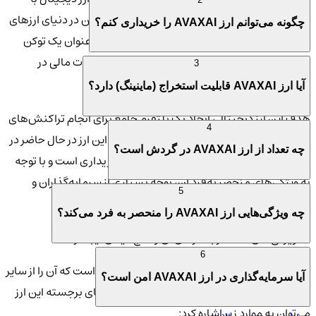
هدف تسهیل تراکنش‌های مالی سریع، ارزان و ایمن در دنیای ارزهای
چگونه می‌توانم ارز AVAXAI را خریداری کنم؟
دیجیتال طراحی شده است. همچنین، AVAXAI به‌عنوان یک توکن
کاربردی، در شبکه آوالانچ به‌عنوان ابزاری برای تعاملات مالی در
3
اکوسیستم
دیفای (DeFi)
استفاده می‌شود.
آیا ارز AVAXAI قابلیت استخراج (ماینینگ) دارد؟
هدف این ارز دیجیتال، ایجاد یک پلتفرم جامع برای انجام تراکنش‌های
4
سریع و با هزینه کم در شبکه بلاک‌چین است. این ارز در حال حاضر در
چه تعداد از ارز AVAXAI در گردش است؟
صرافی‌های معتبر مانند کیف پول من قابل خریداری است و با توجه
به ویژگی‌های منحصر به‌فرد آن، توجه بسیاری از سرمایه‌گذاران و
5
فعالان بازار ارزهای دیجیتال را به خود جلب کرده است.
چه ویژگی‌هایی ارز AVAXAI را منحصر به فرد می‌کند؟
🛠️ ویژگی‌های منحصر به فرد ای آی والانچ دیفای ایجنتز
6
ارز دیجیتال AVAXAI از ویژگی‌های خاصی برخوردار است که آن را از سایر
آیا سرمایه‌گذاری در ارز AVAXAI امن است؟
پروژه‌های مشابه متمایز می‌کند. از جمله ویژگی‌های برجسته این ارز
می‌توان به موارد زیر اشاره کرد: