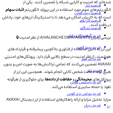
شده‌اند که امنیت و کارایی شبکه را تضمین کنند. یکی از
قیمت تتر
الگوریتم‌های مهم مورد استفاده در این پروژه، الگوریتم
اثبات سهام
قیمت بیت کوین
است که به کاربران امکان می‌دهد تا با استیکینگ ارزهای خود، پاداش
قیمت اتریوم
دریافت کنند.
قیمت تترگلد
خرید گیفت کارت اپل
بررسی رمزارز AIVALANCHE DEFAI AGENTS از نظر امنیت 🔒
خرید بیت کوین
این ارز به دلیل استفاده از فناوری بلاکچین پیشرفته و قراردادهای
هوشمند، از نظر امنیت در سطح بالایی قرار دارد. پروتکل‌های امنیتی
خرید اتریوم
AVAXAI تضمین می‌کنند که تمامی تراکنش‌ها به صورت امن و بدون
خرید تتر
هیچ گونه دخالت شخص ثالثی انجام شوند. همچنین این ارز از
پروتکل‌های
محرمانگی
و
حفاظت از داده‌ها
برای جلوگیری از هرگونه
خرید بایننس کوین
نفوذ یا حمله سایبری استفاده می‌کند.
خرید یو اس دی کوین
مزایا: تحلیل مزایا و ارائه راهکارهای استفاده از ارز دیجیتال AVAXAI
خرید ریپل
📈