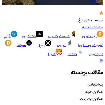
3420
برچسب های داغ
مشاهده همه
بیت کوین
همستر کامبت
نات کوین
گرام
(تون کوین سابق)
اتریوم
ریپل
سولانا
دوج کوین
کاردانو
شیبا
مقالات برجسته
پیشنهادی
عناوین مهم
عناوین پربازدید