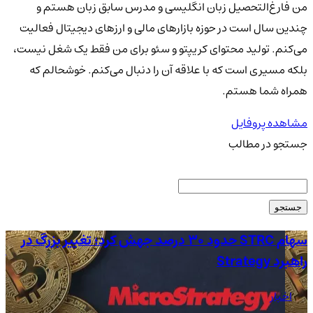
من فارغ‌التحصیل زبان انگلیسی و مدرس سابق زبان هستم و
چندین سال است در حوزه بازارهای مالی و ارزهای دیجیتال فعالیت
می‌کنم. تولید محتوای کریپتو و سئو برای من فقط یک شغل نیست،
بلکه مسیری است که با علاقه آن را دنبال می‌کنم. خوشحالم که
همراه شما هستم.
مشاهده پروفایل
جستجو در مطالب
جستجو
سهام STRC حدود 30 درصد جهش کرد؛ تغییر بزرگ در
راهبرد Strategy
آم
اخبار