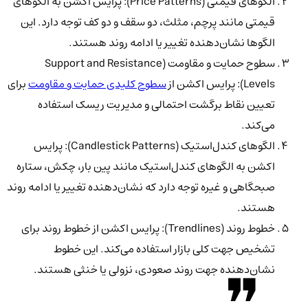
الگوهای قیمتی (Price Patterns): پرایس اکشن به الگوهای
قیمتی مانند پرچم، مثلث، دو سقف و دو کف توجه دارد. این
الگوها نشان‌دهنده تغییر یا ادامه روند هستند.
سطوح حمایت و مقاومت (Support and Resistance
Levels): پرایس اکشن از
سطوح کلیدی حمایت و مقاومت
برای
تعیین نقاط برگشت احتمالی و مدیریت ریسک استفاده
می‌کند.
الگوهای کندل‌استیک (Candlestick Patterns): پرایس
اکشن به الگوهای کندل‌استیک مانند پین بار، چکش، ستاره
صبحگاهی و غیره توجه دارد که نشان‌دهنده تغییر یا ادامه روند
هستند.
خطوط روند (Trendlines): پرایس اکشن از خطوط روند برای
تشخیص جهت کلی بازار استفاده می‌کند. این خطوط
نشان‌دهنده جهت روند صعودی، نزولی یا خنثی هستند.