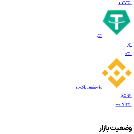
1.27%
تتر
$1
0%
بایننس کوین
$594
-0.79%
وضعیت بازار