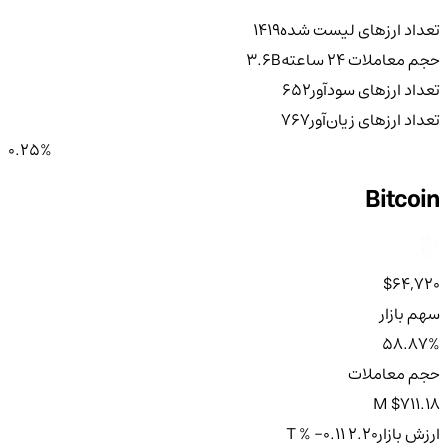
تعداد ارزهای لیست شده
1419
حجم معاملات ۲۴ ساعته
3.6B
تعداد ارزهای سودآور
652
تعداد ارزهای زیان‌آور
767
0.25%
Bitcoin
$64,720
سهم بازار
58.87%
حجم معاملات
$711.18 M
ارزش بازار
2.20 T
% -0.11