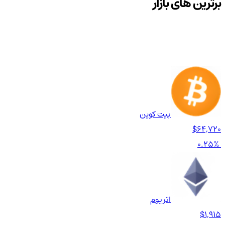
برترین های بازار
بیت کوین
$64,720
0.25%
اتریوم
$1,915