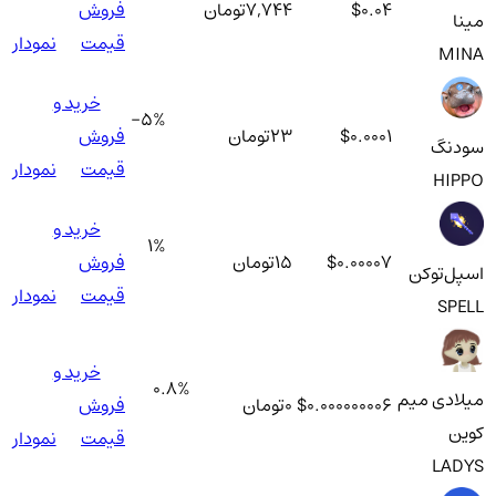
$0.04
7,744
تومان
فروش
مینا
قیمت
نمودار
MINA
خرید و
-5
%
$0.0001
23
تومان
فروش
سودنگ
قیمت
نمودار
HIPPO
خرید و
1
%
$0.00007
15
تومان
فروش
اسپل‌توکن
قیمت
نمودار
SPELL
خرید و
0.8
%
میلادی میم
$0.000000006
0
تومان
فروش
کوین
قیمت
نمودار
LADYS