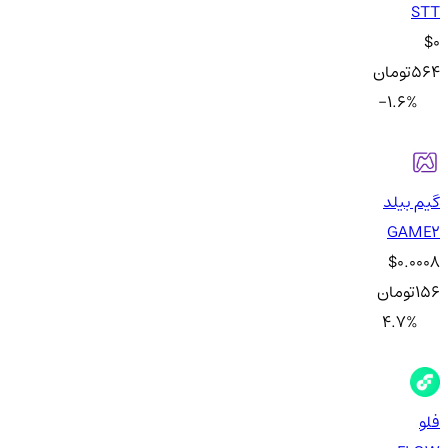
STT
$0
564
تومان
-1.6
%
گیم بیلد
GAME2
$0.0008
156
تومان
4.7
%
فلو