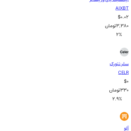
AIXBT
$0.02
3,380
تومان
2
%
سلر نتورک
CELR
$0
330
تومان
2.9
%
آلو