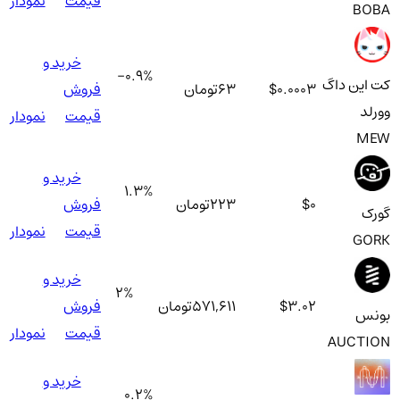
قیمت
نمودار
BOBA
خرید و
-0.9
%
کت این داگ
$0.0003
63
تومان
فروش
وورلد
قیمت
نمودار
MEW
خرید و
1.3
%
$0
223
تومان
فروش
گورک
قیمت
نمودار
GORK
خرید و
2
%
$3.02
571,611
تومان
فروش
بونس
قیمت
نمودار
AUCTION
خرید و
0.2
%