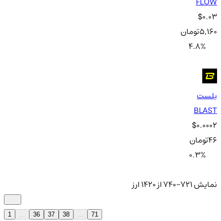
FLOW
$0.03
5,160
تومان
4.8
%
بلست
BLAST
$0.0002
46
تومان
0.3
%
نمایش 721-740 از 1420 ارز
1
...
36
37
38
...
71