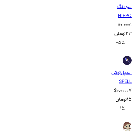
سودنگ
HIPPO
$0.0001
23
تومان
-5
%
اسپل‌توکن
SPELL
$0.00007
15
تومان
1
%