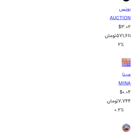
بونس
AUCTION
$3.02
571,611
تومان
2
%
مینا
MINA
$0.04
7,744
تومان
0.2
%