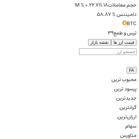
حجم معاملات
711.18 M
% 0.22
دامیننس
% 58.87
BTC
ترس و طمع
39
قیمت ارز ها
نقشه بازار
FA
محبوب ترین
پرسود ترین
جدیدترین
گرانترین
ارزان‌ترین
سهام
متاورس