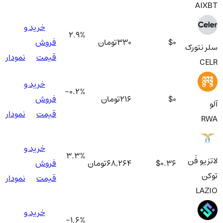
AIXBT
خرید و
2.9
%
$0
330
تومان
فروش
سلر نتورک
قیمت
نمودار
CELR
خرید و
-0.2
%
$0
216
تومان
فروش
آلو
قیمت
نمودار
RWA
خرید و
3.3
%
لاتزیو فَن
$0.36
68,264
تومان
فروش
توکن
قیمت
نمودار
LAZIO
خرید و
-1.6
%