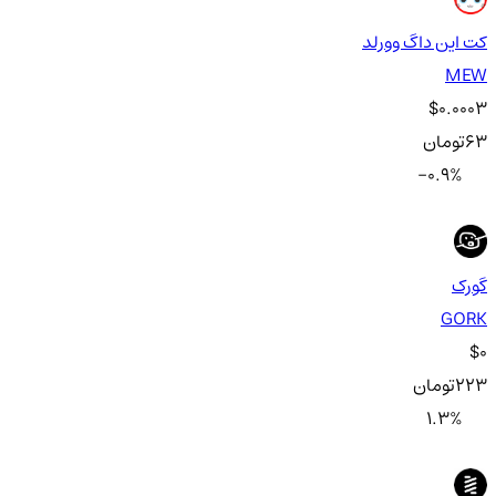
کت این داگ وورلد
MEW
$0.0003
63
تومان
-0.9
%
گورک
GORK
$0
223
تومان
1.3
%