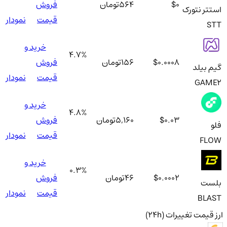
$0
564
تومان
فروش
استتر نتورک
قیمت
نمودار
STT
خرید و
4.7
%
$0.0008
156
تومان
فروش
گیم بیلد
قیمت
نمودار
GAME2
خرید و
4.8
%
$0.03
5,160
تومان
فروش
فلو
قیمت
نمودار
FLOW
خرید و
0.3
%
$0.0002
46
تومان
فروش
بلست
قیمت
نمودار
BLAST
ارز
قیمت
تغییرات (24h)