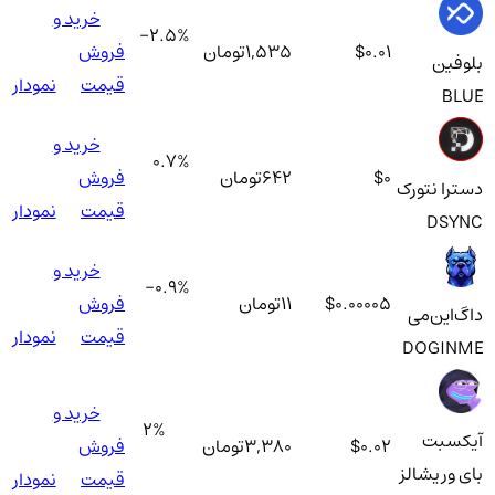
خرید و
-2.5
%
$0.01
1,535
تومان
فروش
بلوفین
قیمت
نمودار
BLUE
خرید و
0.7
%
$0
642
تومان
فروش
دسترا نتورک
قیمت
نمودار
DSYNC
خرید و
-0.9
%
$0.00005
11
تومان
فروش
داگ‌این‌می
قیمت
نمودار
DOGINME
خرید و
2
%
آیکسبت
$0.02
3,380
تومان
فروش
بای وریشالز
قیمت
نمودار