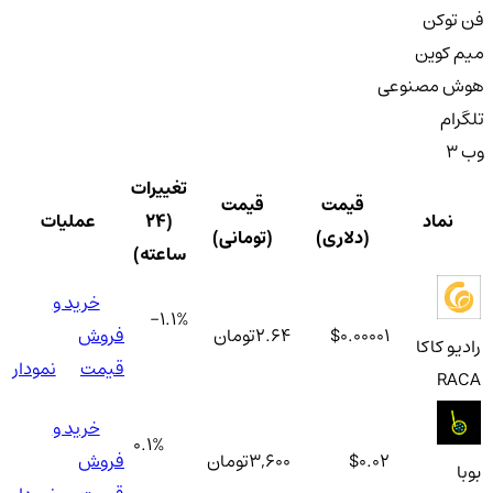
فن توکن
میم کوین
هوش مصنوعی
تلگرام
وب 3
تغییرات
قیمت
قیمت
نماد
(۲۴
عملیات
(دلاری)
(تومانی)
ساعته)
خرید و
-1.1
%
$0.00001
2.64
تومان
فروش
رادیو کاکا
قیمت
نمودار
RACA
خرید و
0.1
%
$0.02
3,600
تومان
فروش
بوبا