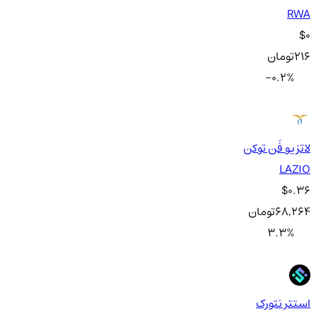
RWA
$0
216
تومان
-0.2
%
لاتزیو فَن توکن
LAZIO
$0.36
68,264
تومان
3.3
%
استتر نتورک