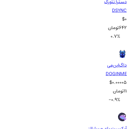
دسترا نتورک
DSYNC
$0
642
تومان
0.7
%
داگ‌این‌می
DOGINME
$0.00005
11
تومان
-0.9
%
آیکسبت بای وریشالز