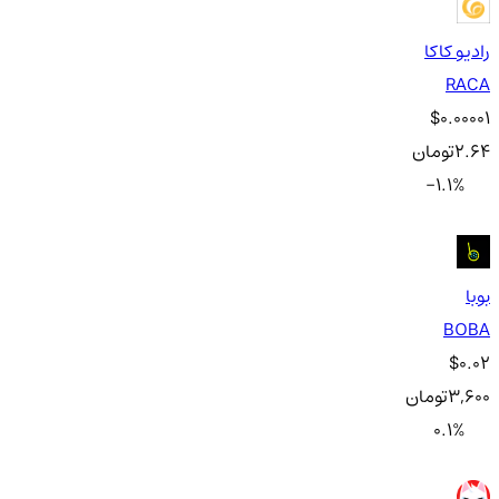
رادیو کاکا
RACA
$0.00001
2.64
تومان
-1.1
%
بوبا
BOBA
$0.02
3,600
تومان
0.1
%