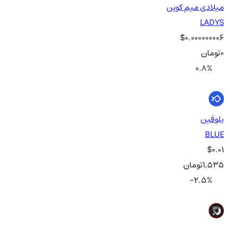
میلادی میم کوین
LADYS
$0.000000006
0
تومان
0.8
%
بلوفین
BLUE
$0.01
1,535
تومان
-2.5
%