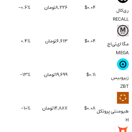
$0.04
8,226
تومان
%
-0.6
ری‌کال
RECALL
$0.04
6,613
تومان
%
0.4
مگا ای‌تی‌اچ
MEGA
$0.11
19,699
تومان
%
-13
زیرو‌بیس
ZBT
$0.08
14,887
تومان
%
-10
هیومنتی پروتکل
H