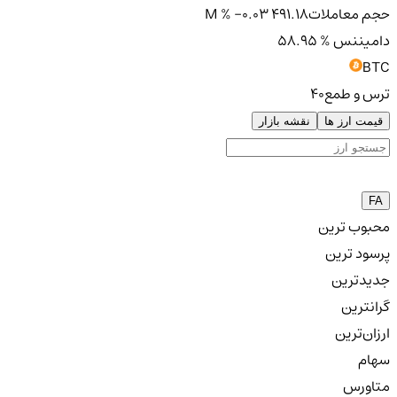
حجم معاملات
491.18 M
% -0.03
دامیننس
% 58.95
BTC
ترس و طمع
40
قیمت ارز ها
نقشه بازار
FA
محبوب ترین
پرسود ترین
جدیدترین
گرانترین
ارزان‌ترین
سهام
متاورس