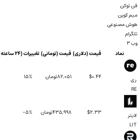
فن توکن
میم کوین
هوش مصنوعی
تلگرام
وب 3
نماد
قیمت (دلاری)
قیمت (تومانی)
تغییرات (۲۴ ساعته)
$0.44
82,051
تومان
%
15
ری
RE
$2.33
435,998
تومان
%
-5
لایتر
LIT