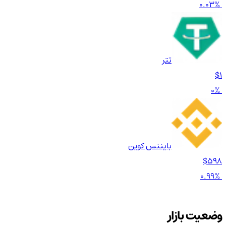
0.03%
تتر
$1
0%
بایننس کوین
$598
0.99%
وضعیت بازار