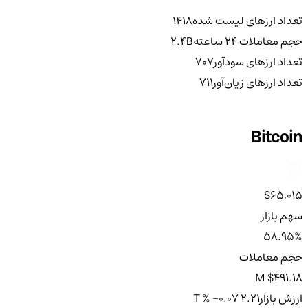
تعداد ارزهای لیست شده
1418
حجم معاملات ۲۴ ساعته
2.4B
تعداد ارزهای سودآور
707
تعداد ارزهای زیان‌آور
711
Bitcoin
$65,015
سهم بازار
58.95%
حجم معاملات
$491.18 M
ارزش بازار
2.21 T
% -0.07